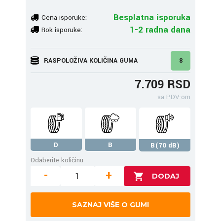
Besplatna isporuka
Cena isporuke:
1-2 radna dana
Rok isporuke:
RASPOLOŽIVA KOLIČINA GUMA
8
7.709 RSD
sa PDV-om
D
B
B(70 dB)
Odaberite količinu
-
+
SAZNAJ VIŠE O GUMI