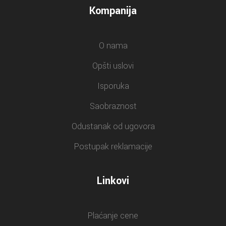
Kompanija
O nama
Opšti uslovi
Isporuka
Saobraznost
Odustanak od ugovora
Postupak reklamacije
Linkovi
Plaćanje cene