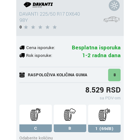
DAVANTI 225/50 R17 DX640
98Y
0
Besplatna isporuka
Cena isporuke:
1-2 radna dana
Rok isporuke:
RASPOLOŽIVA KOLIČINA GUMA
8
8.529 RSD
sa PDV-om
C
B
1 (69dB)
Odaberite količinu