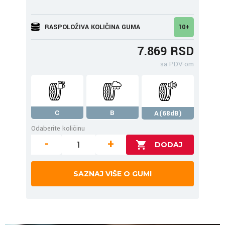
RASPOLOŽIVA KOLIČINA GUMA
10+
7.869 RSD
sa PDV-om
C
B
A(68dB)
Odaberite količinu
-
+
SAZNAJ VIŠE O GUMI