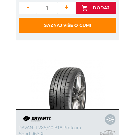
-
+
SAZNAJ VIŠE O GUMI
DAVANTI 235/40 R18 Protoura
Sport 95Y XL