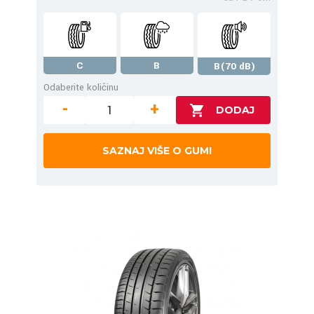
C
B
B(70 dB)
Odaberite količinu
-
+
SAZNAJ VIŠE O GUMI