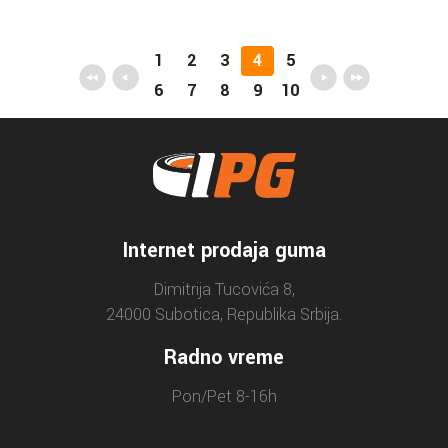
1
2
3
4
5
6
7
8
9
10
Internet prodaja guma
Dimitrija Tucovića 8,
24000 Subotica, Republika Srbija.
Radno vreme
Pon/Pet 8-16h