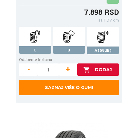
7.898 RSD
sa PDV-om
C
B
A(69dB)
Odaberite količinu
-
+
SAZNAJ VIŠE O GUMI