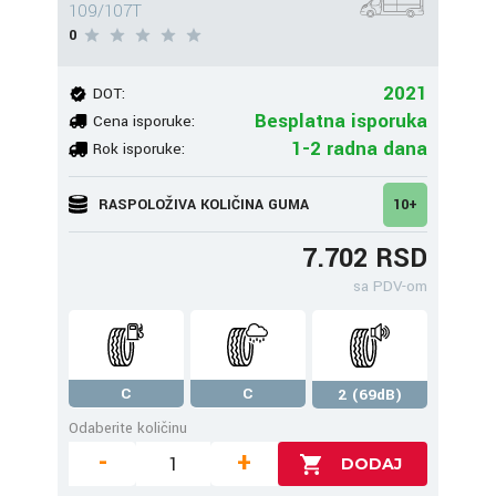
109/107T
0
2021
DOT:
Besplatna isporuka
Cena isporuke:
1-2 radna dana
Rok isporuke:
RASPOLOŽIVA KOLIČINA GUMA
10+
7.702 RSD
sa PDV-om
C
C
2 (69dB)
Odaberite količinu
-
+