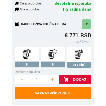
Besplatna isporuka
Cena isporuke:
1-2 radna dana
Rok isporuke:
RASPOLOŽIVA KOLIČINA GUMA
2
8.771 RSD
sa PDV-om
B
B
B(71dB)
Odaberite količinu
-
+
SAZNAJ VIŠE O GUMI