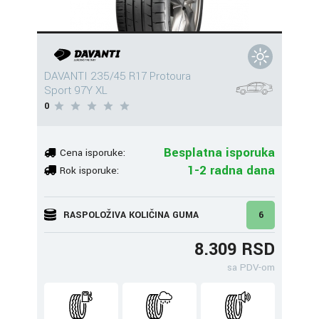
DAVANTI 235/45 R17 Protoura
Sport 97Y XL
0
Besplatna isporuka
Cena isporuke:
1-2 radna dana
Rok isporuke:
RASPOLOŽIVA KOLIČINA GUMA
6
8.309 RSD
sa PDV-om