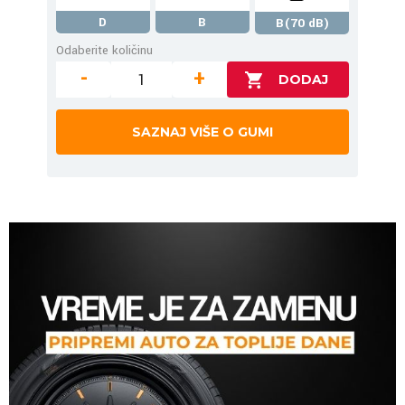
D
B
B(70 dB)
Odaberite količinu
-
+
SAZNAJ VIŠE O GUMI