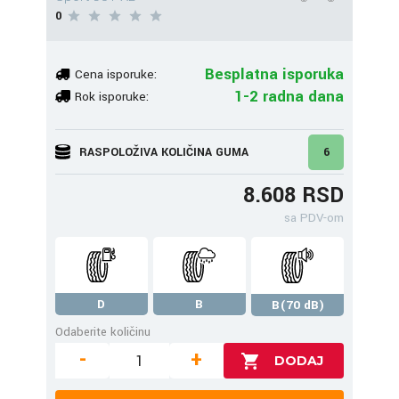
0
Besplatna isporuka
Cena isporuke:
1-2 radna dana
Rok isporuke:
RASPOLOŽIVA KOLIČINA GUMA
6
8.608 RSD
sa PDV-om
D
B
B(70 dB)
Odaberite količinu
-
+