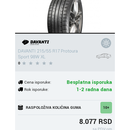
DAVANTI 215/55 R17 Protoura
Sport 98W XL
0
Besplatna isporuka
Cena isporuke:
1-2 radna dana
Rok isporuke:
RASPOLOŽIVA KOLIČINA GUMA
10+
8.077 RSD
sa PDV-om