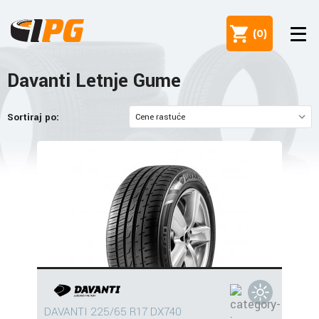
(
0
)
Davanti Letnje Gume
Sortiraj po:
DAVANTI 225/65 R17 DX740