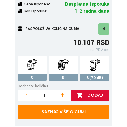
Besplatna isporuka
Cena isporuke:
1-2 radna dana
Rok isporuke:
RASPOLOŽIVA KOLIČINA GUMA
4
10.107 RSD
sa PDV-om
C
B
B(70 dB)
Odaberite količinu
-
+
SAZNAJ VIŠE O GUMI