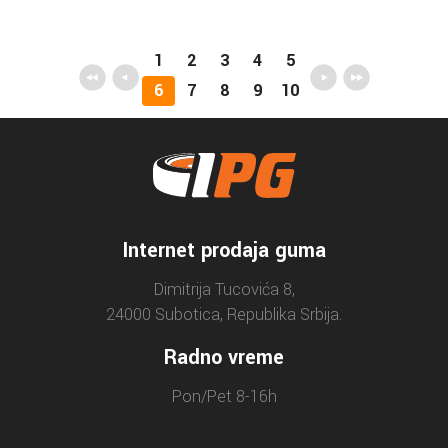
1
2
3
4
5
6
7
8
9
10
Internet prodaja guma
Dimitrija Tucovića 8,
24000 Subotica, Republika Srbija.
Radno vreme
Pon/Pet 8-16h