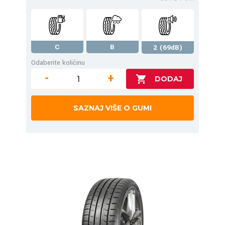
C
B
2 (69dB)
Odaberite količinu
-
+
SAZNAJ VIŠE O GUMI