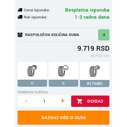
Besplatna isporuka
Cena isporuke:
1-2 radna dana
Rok isporuke:
RASPOLOŽIVA KOLIČINA GUMA
4
9.719 RSD
sa PDV-om
C
C
B(72dB)
Odaberite količinu
-
+
SAZNAJ VIŠE O GUMI