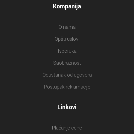
Kompanija
O nama
Opšti uslovi
Isporuka
Saobraznost
Odustanak od ugovora
Postupak reklamacije
Linkovi
Plaćanje cene