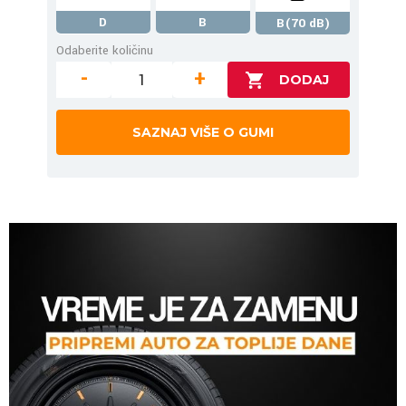
D
B
B(70 dB)
Odaberite količinu
-
+
SAZNAJ VIŠE O GUMI