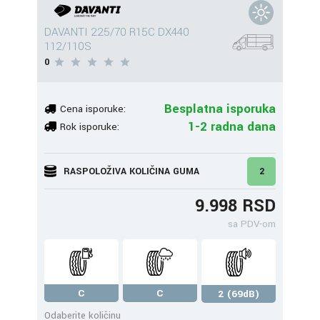
DAVANTI 225/70 R15C DX440
112/110S
0
Besplatna isporuka
Cena isporuke:
1-2 radna dana
Rok isporuke:
RASPOLOŽIVA KOLIČINA GUMA
2
9.998 RSD
sa PDV-om
C
C
2 (69dB)
Odaberite količinu