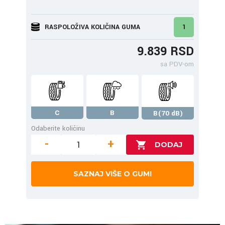
RASPOLOŽIVA KOLIČINA GUMA
1
9.839 RSD
sa PDV-om
C
B
B(70 dB)
Odaberite količinu
-
+
SAZNAJ VIŠE O GUMI