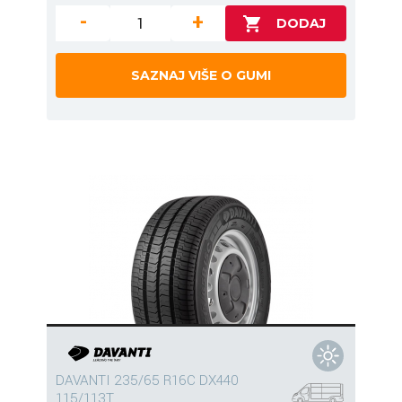
-
+
SAZNAJ VIŠE O GUMI
DAVANTI 235/65 R16C DX440
115/113T