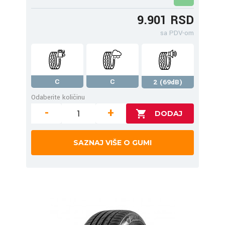
9.901 RSD
sa PDV-om
C
C
2 (69dB)
Odaberite količinu
-
+
SAZNAJ VIŠE O GUMI