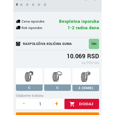
0
Besplatna isporuka
Cena isporuke:
1-2 radna dana
Rok isporuke:
RASPOLOŽIVA KOLIČINA GUMA
10+
10.069 RSD
sa PDV-om
C
C
2 (69dB)
Odaberite količinu
-
+