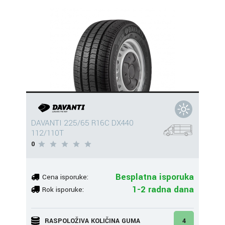
DAVANTI 225/65 R16C DX440
112/110T
0
Besplatna isporuka
Cena isporuke:
1-2 radna dana
Rok isporuke:
RASPOLOŽIVA KOLIČINA GUMA
4