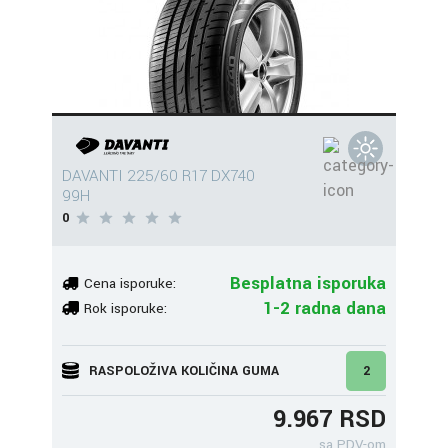
DAVANTI 225/60 R17 DX740
99H
0
Besplatna isporuka
Cena isporuke:
1-2 radna dana
Rok isporuke:
RASPOLOŽIVA KOLIČINA GUMA
2
9.967 RSD
sa PDV-om