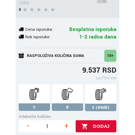
106V
0
Besplatna isporuka
Cena isporuke:
1-2 radna dana
Rok isporuke:
RASPOLOŽIVA KOLIČINA GUMA
10+
9.537 RSD
sa PDV-om
C
B
2 (69dB)
Odaberite količinu
-
+