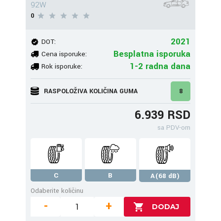
92W
0
2021
DOT:
Besplatna isporuka
Cena isporuke:
1-2 radna dana
Rok isporuke:
RASPOLOŽIVA KOLIČINA GUMA
8
6.939 RSD
sa PDV-om
C
B
A(68 dB)
Odaberite količinu
-
+