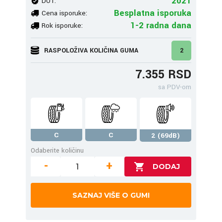
2021
DOT:
Besplatna isporuka
Cena isporuke:
1-2 radna dana
Rok isporuke:
RASPOLOŽIVA KOLIČINA GUMA
2
7.355 RSD
sa PDV-om
C
C
2 (69dB)
Odaberite količinu
-
+
SAZNAJ VIŠE O GUMI