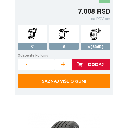
7.008 RSD
sa PDV-om
C
B
A(68dB)
Odaberite količinu
-
+
SAZNAJ VIŠE O GUMI