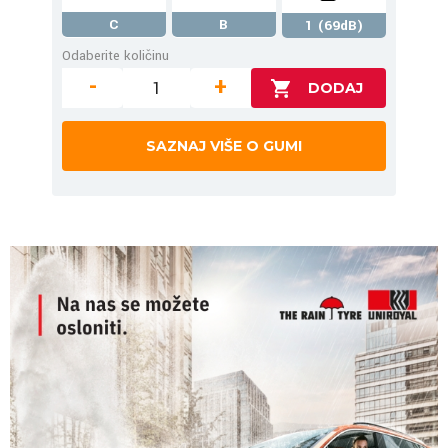
C
B
1 (69dB)
Odaberite količinu
-
+
SAZNAJ VIŠE O GUMI