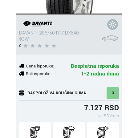
DAVANTI 205/50 R17 DX640
93W
0
Besplatna isporuka
Cena isporuke:
1-2 radna dana
Rok isporuke:
RASPOLOŽIVA KOLIČINA GUMA
3
7.127 RSD
sa PDV-om