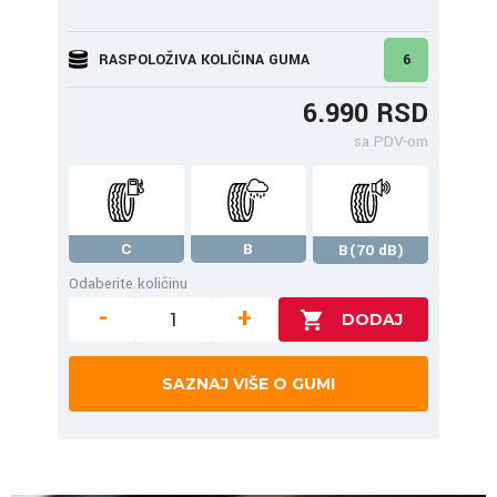
RASPOLOŽIVA KOLIČINA GUMA
6
6.990 RSD
sa PDV-om
C
B
B(70 dB)
Odaberite količinu
-
+
SAZNAJ VIŠE O GUMI