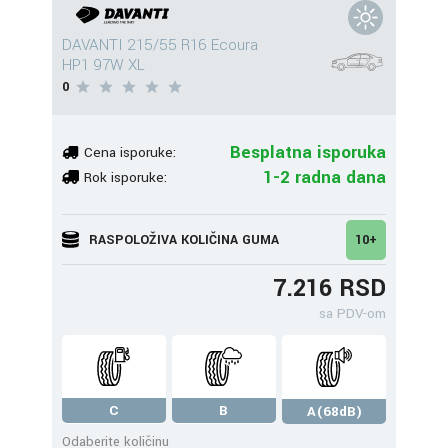
DAVANTI 215/55 R16 Ecoura
HP1 97W XL
0
Besplatna isporuka
Cena isporuke:
1-2 radna dana
Rok isporuke:
RASPOLOŽIVA KOLIČINA GUMA
10+
7.216 RSD
sa PDV-om
C
B
A(68dB)
Odaberite količinu