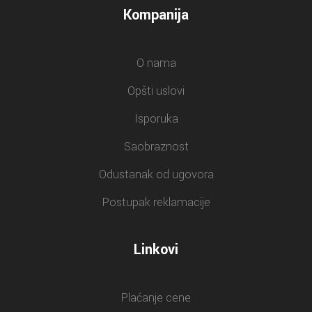
Kompanija
O nama
Opšti uslovi
Isporuka
Saobraznost
Odustanak od ugovora
Postupak reklamacije
Linkovi
Plaćanje cene