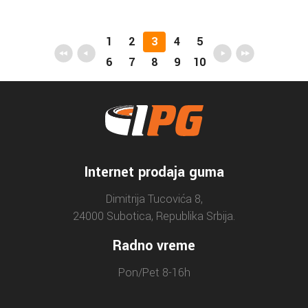
1
2
3
4
5
6
7
8
9
10
Internet prodaja guma
Dimitrija Tucovića 8,
24000 Subotica, Republika Srbija.
Radno vreme
Pon/Pet 8-16h