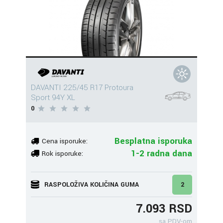
DAVANTI 225/45 R17 Protoura
Sport 94Y XL
0
Besplatna isporuka
Cena isporuke:
1-2 radna dana
Rok isporuke:
RASPOLOŽIVA KOLIČINA GUMA
2
7.093 RSD
sa PDV-om