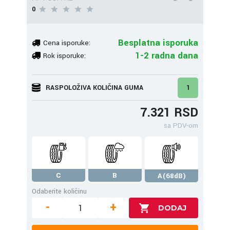
0
Besplatna isporuka
Cena isporuke:
1-2 radna dana
Rok isporuke:
RASPOLOŽIVA KOLIČINA GUMA
1
7.321 RSD
sa PDV-om
C
B
A(68dB)
Odaberite količinu
-
+