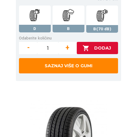
D
B
B(70 dB)
Odaberite količinu
-
+
SAZNAJ VIŠE O GUMI