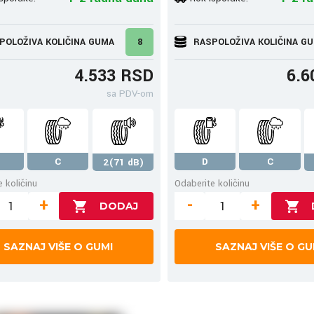
POLOŽIVA KOLIČINA GUMA
8
RASPOLOŽIVA KOLIČINA G
4.533 RSD
6.6
sa PDV-om
C
D
C
2(71 dB)
 količinu
Odaberite količinu
+
-
+
SAZNAJ VIŠE O GUMI
SAZNAJ VIŠE O GU