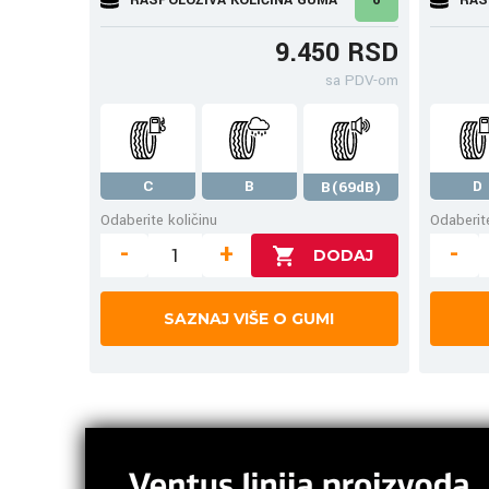
9.450 RSD
sa PDV-om
C
B
D
B(69dB)
Odaberite količinu
Odaberite
-
+
-
SAZNAJ VIŠE O GUMI