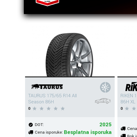
TAURUS 175/65 R14 All
RIKEN 1
Season 86H
86H XL
0
0
2025
DOT:
Cena
Besplatna isporuka
Cena isporuke:
Rok i