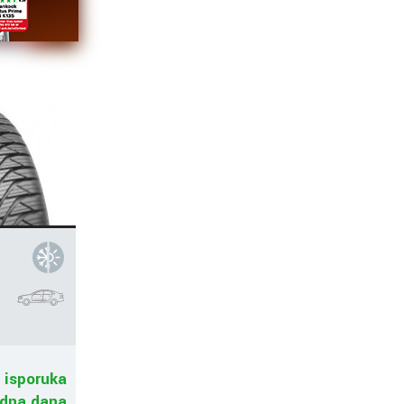
 isporuka
adna dana