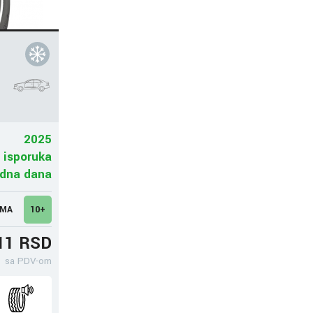
e
2025
 isporuka
adna dana
UMA
10+
11 RSD
sa PDV-om