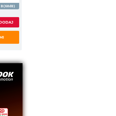
B(68dB)
MI