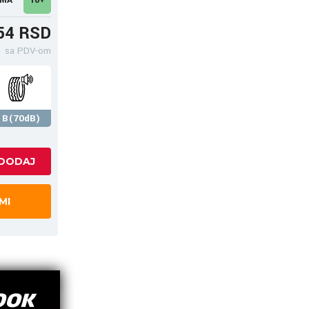
54 RSD
sa PDV-om
B(70dB)
MI