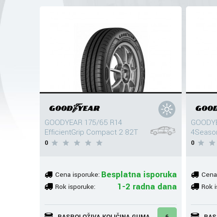
GOODYEAR 175/65 R14
GOODYE
EfficientGrip Compact 2 82T
4Seaso
0
0
Besplatna isporuka
Cena isporuke:
Cena
1-2 radna dana
Rok isporuke:
Rok i
RASPOLOŽIVA KOLIČINA GUMA
6
RAS