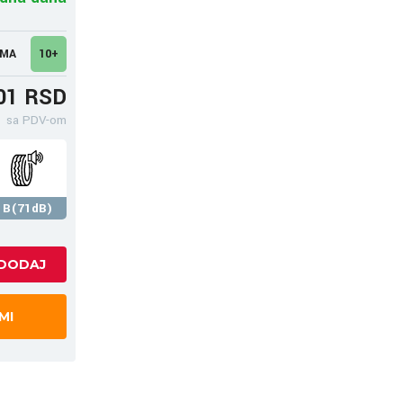
UMA
10+
01 RSD
sa PDV-om
B(71dB)
MI