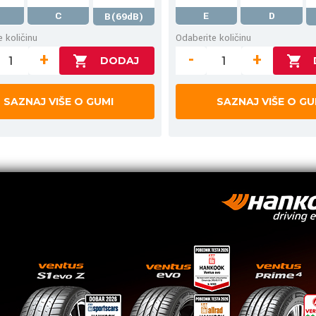
C
E
D
B(69dB)
 količinu
Odaberite količinu
+
-
+
SAZNAJ VIŠE O GUMI
SAZNAJ VIŠE O GU