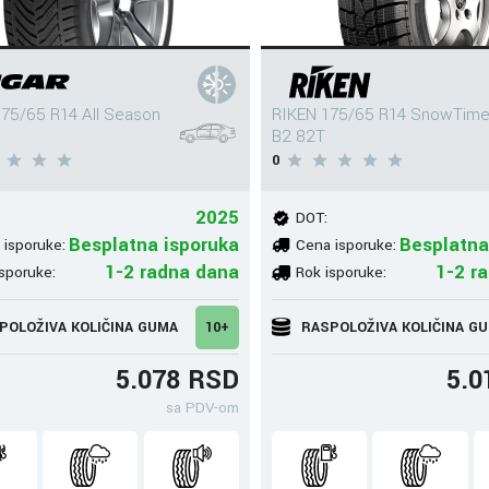
75/65 R14 All Season
RIKEN 175/65 R14 SnowTim
B2 82T
0
2025
DOT:
Besplatna isporuka
Besplatna
 isporuke:
Cena isporuke:
1-2 radna dana
1-2 r
sporuke:
Rok isporuke:
POLOŽIVA KOLIČINA GUMA
10+
RASPOLOŽIVA KOLIČINA G
5.078 RSD
5.0
sa PDV-om