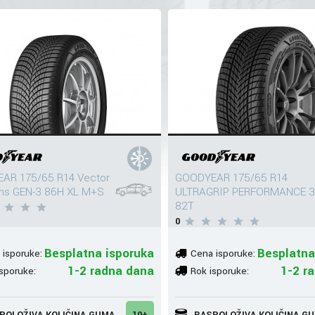
AR 175/65 R14 Vector
GOODYEAR 175/65 R14
ns GEN-3 86H XL M+S
ULTRAGRIP PERFORMANCE 3
82T
0
Besplatna isporuka
Besplatna
 isporuke:
Cena isporuke:
1-2 radna dana
1-2 r
sporuke:
Rok isporuke:
POLOŽIVA KOLIČINA GUMA
10+
RASPOLOŽIVA KOLIČINA G