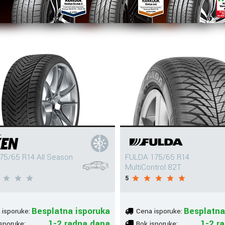
75/65 R14 All Season
FULDA 175/65 R14
MultiControl 82T
5
Besplatna isporuka
Besplatna
 isporuke:
Cena isporuke:
1-2 radna dana
1-2 r
sporuke:
Rok isporuke: