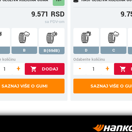
9.571 RSD
9.7
sa PDV-om
B
D
C
B(69dB)
 količinu
Odaberite količinu
+
-
+
SAZNAJ VIŠE O GUMI
SAZNAJ VIŠE O GU