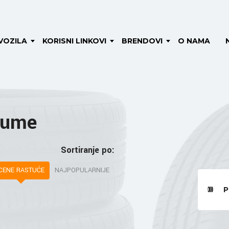
VOZILA
KORISNI LINKOVI
BRENDOVI
O NAMA
Gume
Sortiranje po:
CENE RASTUĆE
NAJPOPULARNIJE
P