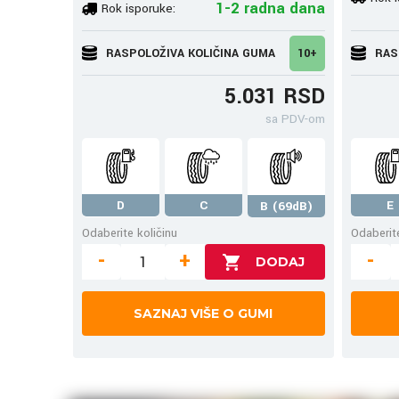
1-2 radna dana
Rok isporuke:
RASPOLOŽIVA KOLIČINA GUMA
10+
RAS
5.031 RSD
sa PDV-om
D
C
E
B (69dB)
Odaberite količinu
Odaberite
-
+
-
SAZNAJ VIŠE O GUMI