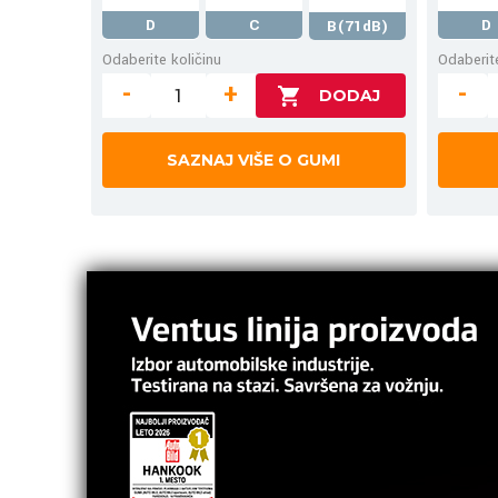
D
C
D
B(71dB)
Odaberite količinu
Odaberite
-
+
-
SAZNAJ VIŠE O GUMI