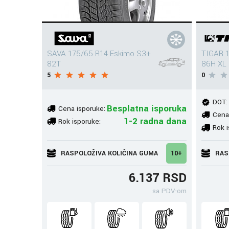
SAVA 175/65 R14 Eskimo S3+
TIGAR 1
82T
86H XL
5
0
DOT:
Besplatna isporuka
Cena isporuke:
Cena
1-2 radna dana
Rok isporuke:
Rok i
RASPOLOŽIVA KOLIČINA GUMA
10+
RAS
6.137 RSD
sa PDV-om