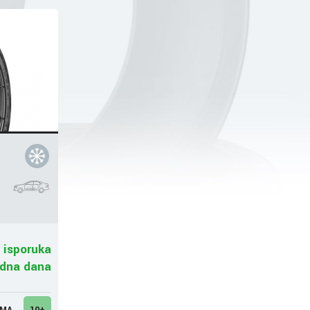
 isporuka
adna dana
UMA
10+