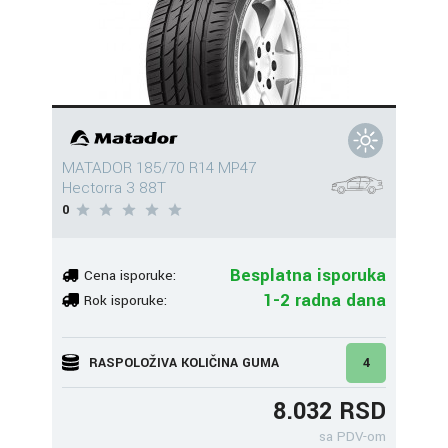
MATADOR 185/70 R14 MP47
Hectorra 3 88T
0
Besplatna isporuka
Cena isporuke:
1-2 radna dana
Rok isporuke:
RASPOLOŽIVA KOLIČINA GUMA
4
8.032 RSD
sa PDV-om