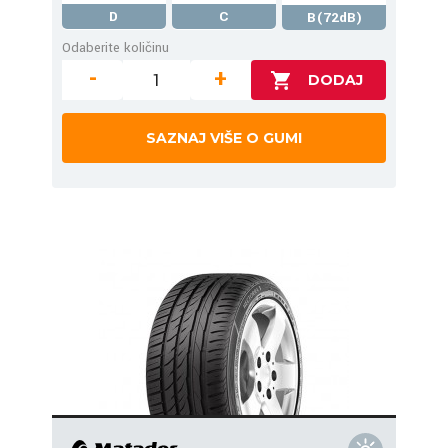
D
C
B(72dB)
Odaberite količinu
-
+
SAZNAJ VIŠE O GUMI