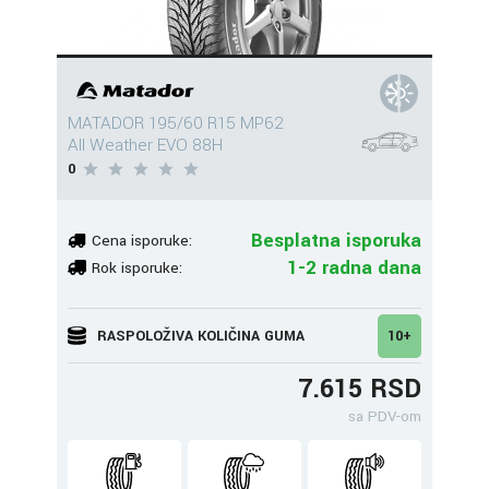
MATADOR 195/60 R15 MP62
All Weather EVO 88H
0
Besplatna isporuka
Cena isporuke:
1-2 radna dana
Rok isporuke:
RASPOLOŽIVA KOLIČINA GUMA
10+
7.615 RSD
sa PDV-om