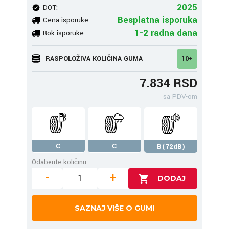
2025
DOT:
Besplatna isporuka
Cena isporuke:
1-2 radna dana
Rok isporuke:
RASPOLOŽIVA KOLIČINA GUMA
10+
7.834 RSD
sa PDV-om
C
C
B(72dB)
Odaberite količinu
-
+
SAZNAJ VIŠE O GUMI