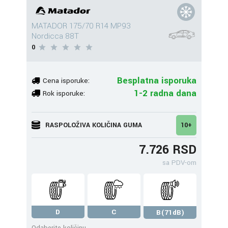
MATADOR 175/70 R14 MP93
Nordicca 88T
0
Besplatna isporuka
Cena isporuke:
1-2 radna dana
Rok isporuke:
RASPOLOŽIVA KOLIČINA GUMA
10+
7.726 RSD
sa PDV-om
D
C
B(71dB)
Odaberite količinu