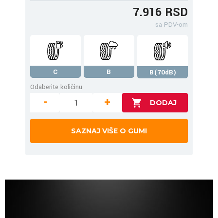
7.916 RSD
sa PDV-om
C
B
B(70dB)
Odaberite količinu
-
+
SAZNAJ VIŠE O GUMI