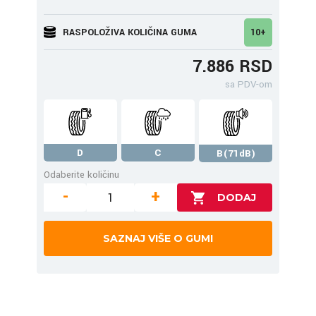
RASPOLOŽIVA KOLIČINA GUMA
10+
7.886 RSD
sa PDV-om
D
C
B(71dB)
Odaberite količinu
-
+
SAZNAJ VIŠE O GUMI