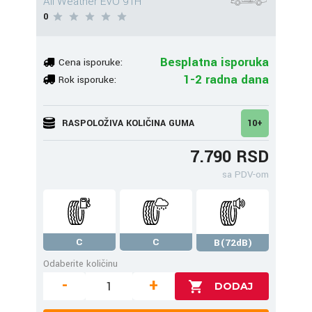
All Weather EVO 91H
0
Besplatna isporuka
Cena isporuke:
1-2 radna dana
Rok isporuke:
RASPOLOŽIVA KOLIČINA GUMA
10+
7.790 RSD
sa PDV-om
C
C
B(72dB)
Odaberite količinu
-
+