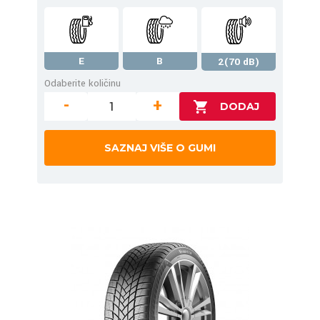
E
B
2(70 dB)
Odaberite količinu
-
+
SAZNAJ VIŠE O GUMI