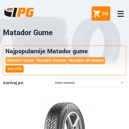
(
0
)
Matador Gume
Najpopularnije Matador gume
Matador letnje
Matador zimske
Matador all-season
VIDI VIŠE
Sortiraj po: