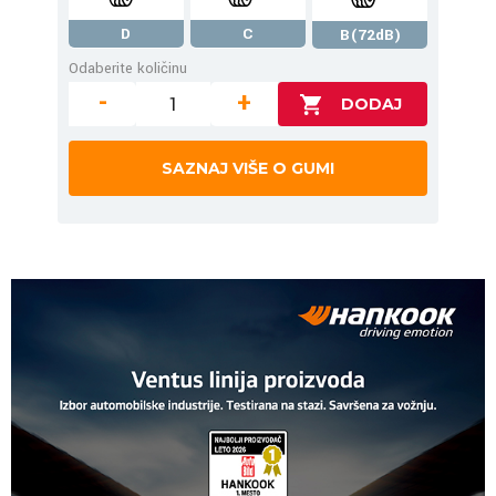
D
C
B(72dB)
Odaberite količinu
-
+
SAZNAJ VIŠE O GUMI