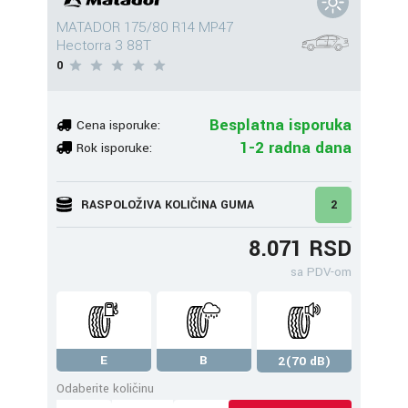
MATADOR 175/80 R14 MP47
Hectorra 3 88T
0
Besplatna isporuka
Cena isporuke:
1-2 radna dana
Rok isporuke:
RASPOLOŽIVA KOLIČINA GUMA
2
8.071 RSD
sa PDV-om
E
B
2(70 dB)
Odaberite količinu