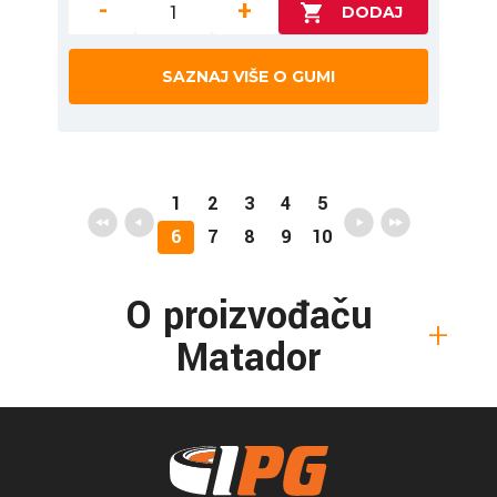
-
+
SAZNAJ VIŠE O GUMI
1
2
3
4
5
6
7
8
9
10
O proizvođaču
Matador