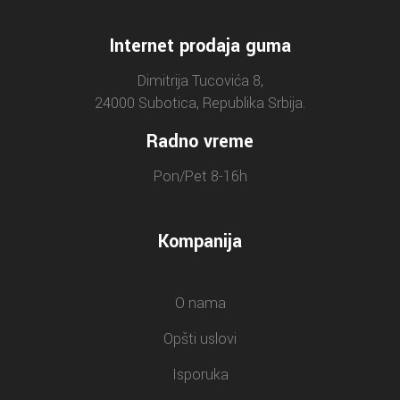
Internet prodaja guma
Dimitrija Tucovića 8,
24000 Subotica, Republika Srbija.
Radno vreme
Pon/Pet 8-16h
Kompanija
O nama
Opšti uslovi
Isporuka