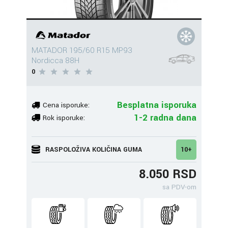
MATADOR 195/60 R15 MP93
Nordicca 88H
0
Besplatna isporuka
Cena isporuke:
1-2 radna dana
Rok isporuke:
RASPOLOŽIVA KOLIČINA GUMA
10+
8.050 RSD
sa PDV-om