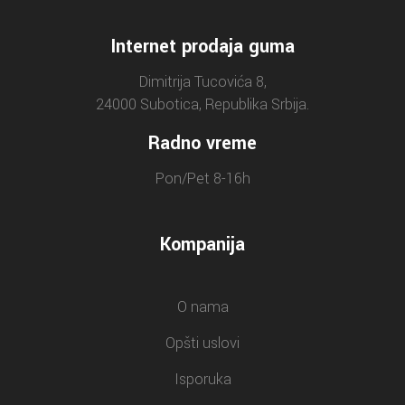
Internet prodaja guma
Dimitrija Tucovića 8,
24000 Subotica, Republika Srbija.
Radno vreme
Pon/Pet 8-16h
Kompanija
O nama
Opšti uslovi
Isporuka