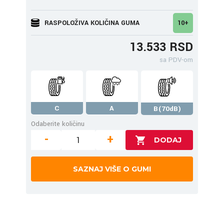
RASPOLOŽIVA KOLIČINA GUMA
10+
13.533 RSD
sa PDV-om
C
A
B(70dB)
Odaberite količinu
-
+
SAZNAJ VIŠE O GUMI