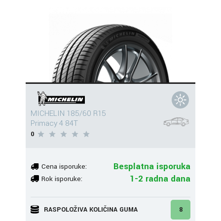
MICHELIN 185/60 R15
Primacy 4 84T
0
Besplatna isporuka
Cena isporuke:
1-2 radna dana
Rok isporuke:
RASPOLOŽIVA KOLIČINA GUMA
8