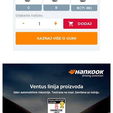
C
B
B(71 dB)
Odaberite količinu
-
+
SAZNAJ VIŠE O GUMI