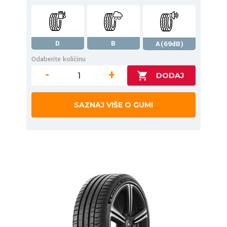
D
B
A(69dB)
Odaberite količinu
-
+
SAZNAJ VIŠE O GUMI