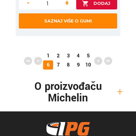
-
+
SAZNAJ VIŠE O GUMI
1
2
3
4
5
6
7
8
9
10
O proizvođaču
Michelin