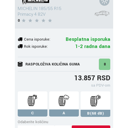
MICHELIN 185/55 R15
Primacy 4 82V
0
Besplatna isporuka
Cena isporuke:
1-2 radna dana
Rok isporuke:
RASPOLOŽIVA KOLIČINA GUMA
8
13.857 RSD
sa PDV-om
C
A
B(68 dB)
Odaberite količinu