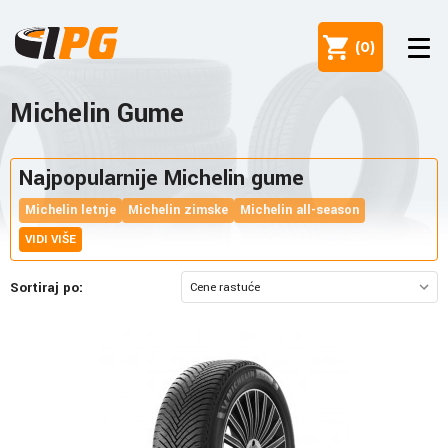
(
0
)
Michelin Gume
Najpopularnije Michelin gume
Michelin letnje
Michelin zimske
Michelin all-season
VIDI VIŠE
Sortiraj po: