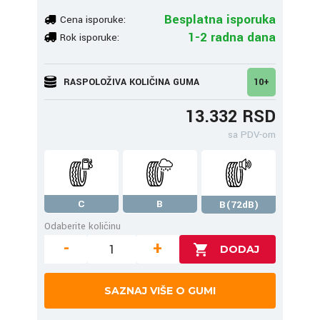
Besplatna isporuka
Cena isporuke:
1-2 radna dana
Rok isporuke:
RASPOLOŽIVA KOLIČINA GUMA
10+
13.332 RSD
sa PDV-om
C
B
B(72dB)
Odaberite količinu
-
+
SAZNAJ VIŠE O GUMI