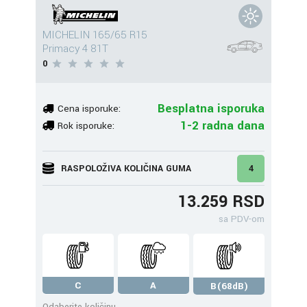
MICHELIN 165/65 R15
Primacy 4 81T
0
Besplatna isporuka
Cena isporuke:
1-2 radna dana
Rok isporuke:
RASPOLOŽIVA KOLIČINA GUMA
4
13.259 RSD
sa PDV-om
C
A
B(68dB)
Odaberite količinu