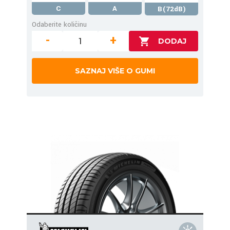
C
A
B(72dB)
Odaberite količinu
-
+
SAZNAJ VIŠE O GUMI