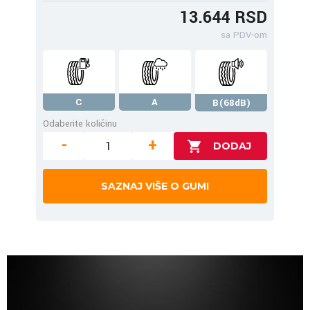
13.644 RSD
sa PDV-om
C
A
B(68dB)
Odaberite količinu
-
+
SAZNAJ VIŠE O GUMI