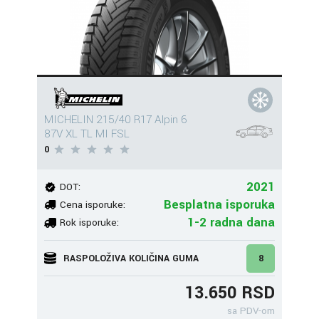
MICHELIN 215/40 R17 Alpin 6
87V XL TL MI FSL
0
2021
DOT:
Besplatna isporuka
Cena isporuke:
1-2 radna dana
Rok isporuke:
RASPOLOŽIVA KOLIČINA GUMA
8
13.650 RSD
sa PDV-om