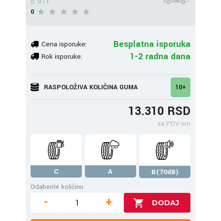
5 91Y
0
Besplatna isporuka
Cena isporuke:
1-2 radna dana
Rok isporuke:
RASPOLOŽIVA KOLIČINA GUMA
10+
13.310 RSD
sa PDV-om
C
A
B(70dB)
Odaberite količinu
-
+