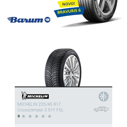
MICHELIN 225/45 R17
Crossclimate 3 91Y FSL
0