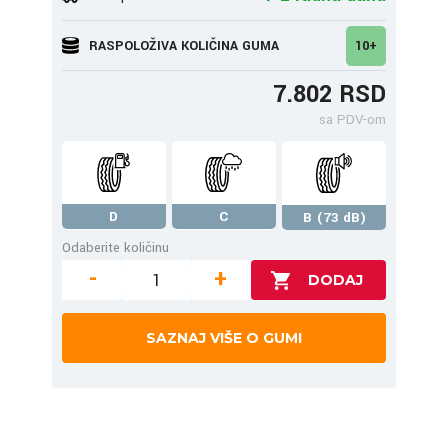
RASPOLOŽIVA KOLIČINA GUMA
10+
7.802 RSD
sa PDV-om
D
C
B (73 dB)
Odaberite količinu
-
+
SAZNAJ VIŠE O GUMI