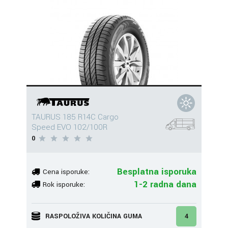
TAURUS 185 R14C Cargo
Speed EVO 102/100R
0
Besplatna isporuka
Cena isporuke:
1-2 radna dana
Rok isporuke:
RASPOLOŽIVA KOLIČINA GUMA
4