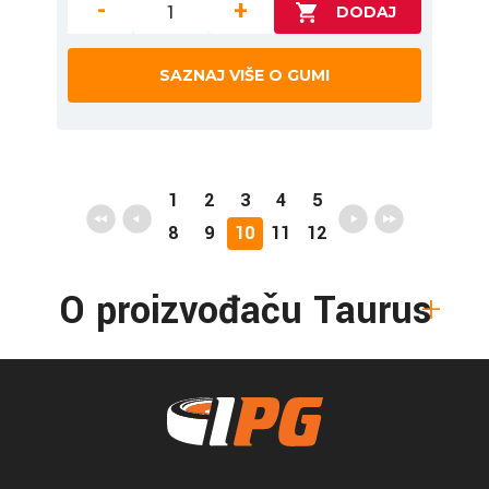
-
+
SAZNAJ VIŠE O GUMI
1
2
3
4
5
8
9
10
11
12
O proizvođaču Taurus