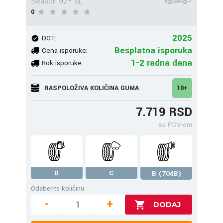
Season 92Y XL
0
2025
DOT:
Besplatna isporuka
Cena isporuke:
1-2 radna dana
Rok isporuke:
RASPOLOŽIVA KOLIČINA GUMA
10+
7.719 RSD
sa PDV-om
D
C
B (70dB)
Odaberite količinu
-
+