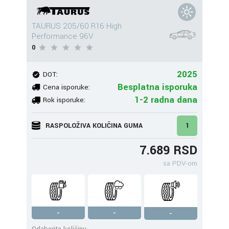
TAURUS 205/60 R16 High
Performance 96V
0
2025
DOT:
Besplatna isporuka
Cena isporuke:
1-2 radna dana
Rok isporuke:
RASPOLOŽIVA KOLIČINA GUMA
1
7.689 RSD
sa PDV-om
-
-
-
Odaberite količinu