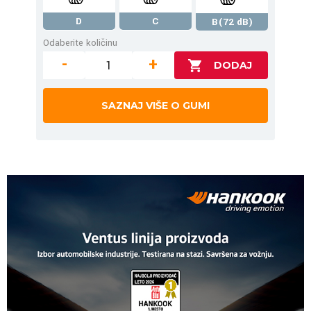
D
C
B(72 dB)
Odaberite količinu
-
+
SAZNAJ VIŠE O GUMI