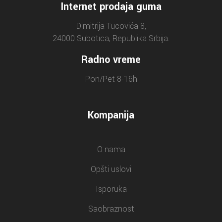
Internet prodaja guma
Dimitrija Tucovića 8,
24000 Subotica, Republika Srbija.
Radno vreme
Pon/Pet 8-16h
Kompanija
O nama
Opšti uslovi
Isporuka
Saobraznost