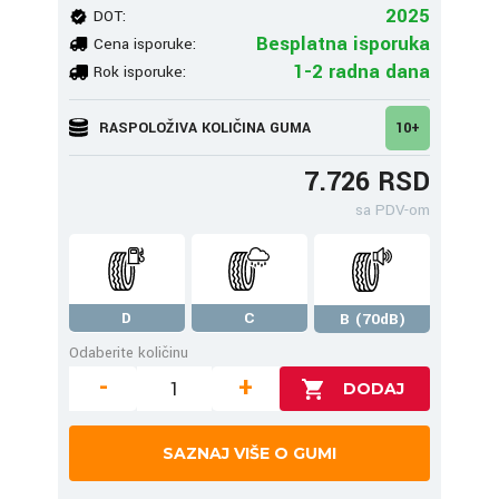
2025
DOT:
Besplatna isporuka
Cena isporuke:
1-2 radna dana
Rok isporuke:
RASPOLOŽIVA KOLIČINA GUMA
10+
7.726 RSD
sa PDV-om
D
C
B (70dB)
Odaberite količinu
-
+
SAZNAJ VIŠE O GUMI