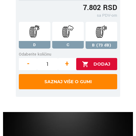
7.802 RSD
sa PDV-om
D
C
B (73 dB)
Odaberite količinu
-
+
SAZNAJ VIŠE O GUMI