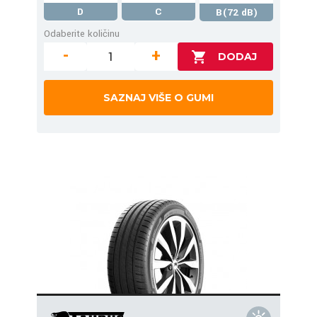
D
C
B(72 dB)
Odaberite količinu
-
+
SAZNAJ VIŠE O GUMI