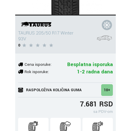
TAURUS 205/50 R17 Winter
93V
0
Besplatna isporuka
Cena isporuke:
1-2 radna dana
Rok isporuke:
RASPOLOŽIVA KOLIČINA GUMA
10+
7.681 RSD
sa PDV-om