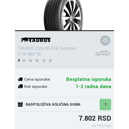
TAURUS 235/40 R18 Summer
3 TA 95Y XL
0
Besplatna isporuka
Cena isporuke:
1-2 radna dana
Rok isporuke:
RASPOLOŽIVA KOLIČINA GUMA
1
7.802 RSD
sa PDV-om