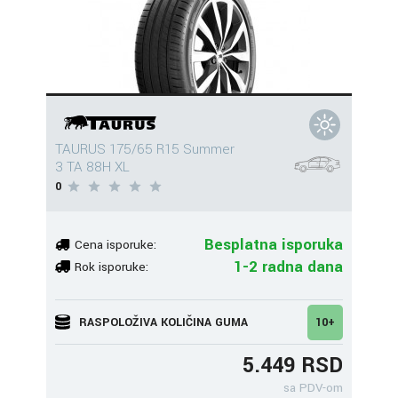
TAURUS 175/65 R15 Summer
3 TA 88H XL
0
Besplatna isporuka
Cena isporuke:
1-2 radna dana
Rok isporuke:
RASPOLOŽIVA KOLIČINA GUMA
10+
5.449 RSD
sa PDV-om