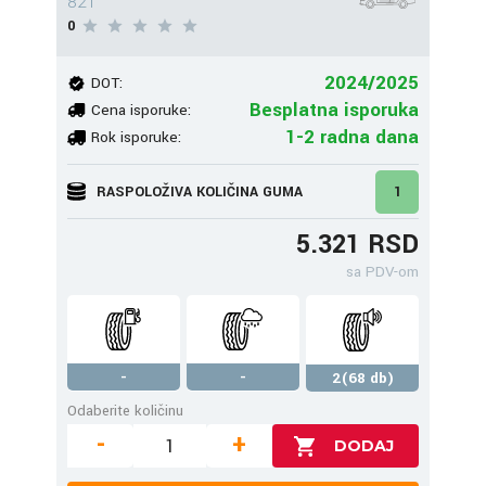
82T
0
2024/2025
DOT:
Besplatna isporuka
Cena isporuke:
1-2 radna dana
Rok isporuke:
RASPOLOŽIVA KOLIČINA GUMA
1
5.321 RSD
sa PDV-om
-
-
2(68 db)
Odaberite količinu
-
+