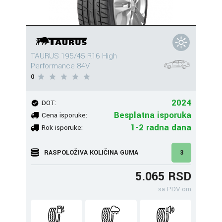
TAURUS 195/45 R16 High
Performance 84V
0
2024
DOT:
Besplatna isporuka
Cena isporuke:
1-2 radna dana
Rok isporuke:
RASPOLOŽIVA KOLIČINA GUMA
3
5.065 RSD
sa PDV-om