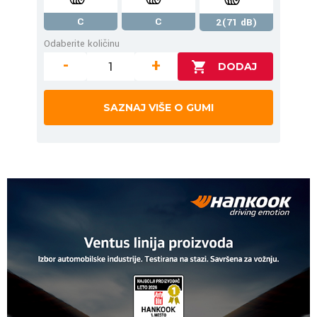
C
C
2(71 dB)
Odaberite količinu
-
+
SAZNAJ VIŠE O GUMI