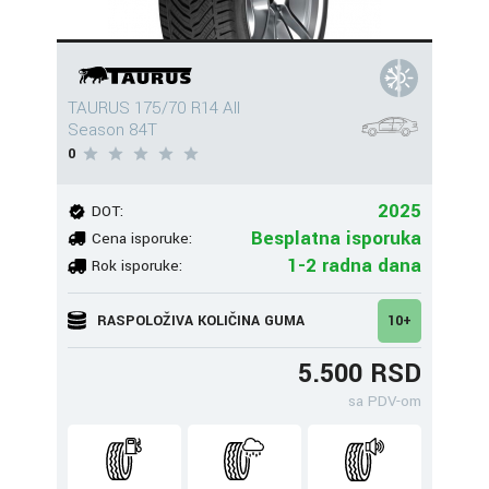
TAURUS 175/70 R14 All
Season 84T
0
2025
DOT:
Besplatna isporuka
Cena isporuke:
1-2 radna dana
Rok isporuke:
RASPOLOŽIVA KOLIČINA GUMA
10+
5.500 RSD
sa PDV-om