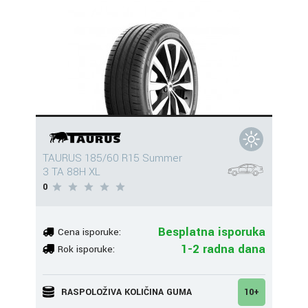
TAURUS 185/60 R15 Summer
3 TA 88H XL
0
Besplatna isporuka
Cena isporuke:
1-2 radna dana
Rok isporuke:
RASPOLOŽIVA KOLIČINA GUMA
10+