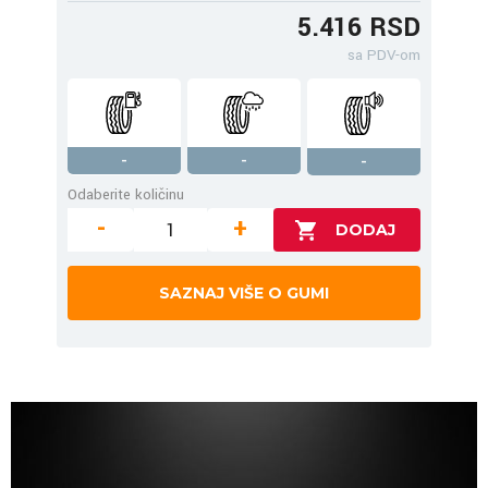
5.416 RSD
sa PDV-om
-
-
-
Odaberite količinu
-
+
SAZNAJ VIŠE O GUMI