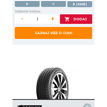
D
C
B (69dB)
Odaberite količinu
-
+
SAZNAJ VIŠE O GUMI