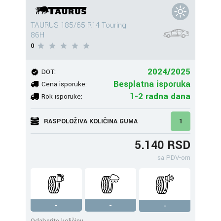
TAURUS 185/65 R14 Touring
86H
0
2024/2025
DOT:
Besplatna isporuka
Cena isporuke:
1-2 radna dana
Rok isporuke:
RASPOLOŽIVA KOLIČINA GUMA
1
5.140 RSD
sa PDV-om
-
-
-
Odaberite količinu