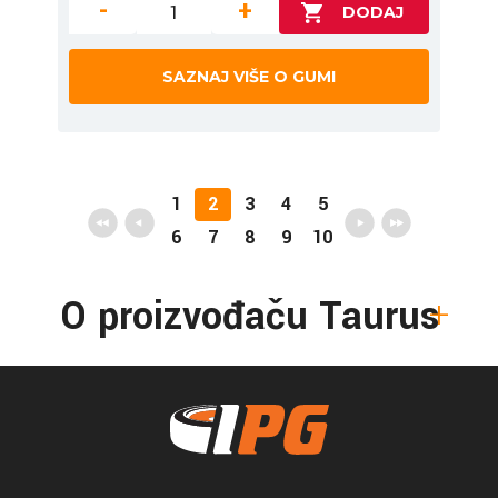
-
+
SAZNAJ VIŠE O GUMI
1
2
3
4
5
6
7
8
9
10
O proizvođaču Taurus