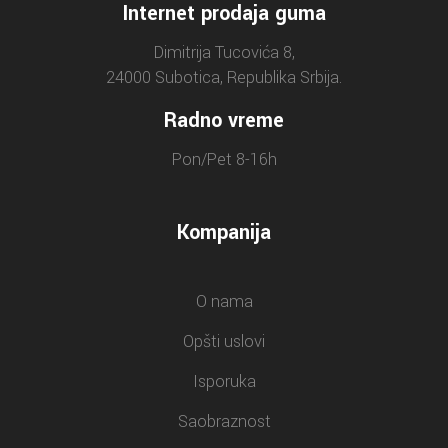
Internet prodaja guma
Dimitrija Tucovića 8,
24000 Subotica, Republika Srbija.
Radno vreme
Pon/Pet 8-16h
Kompanija
O nama
Opšti uslovi
Isporuka
Saobraznost