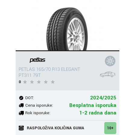
PETLAS 165/70 R13 ELEGANT
PT311 79T
0
2024/2025
DOT:
Besplatna isporuka
Cena isporuke:
1-2 radna dana
Rok isporuke:
RASPOLOŽIVA KOLIČINA GUMA
10+