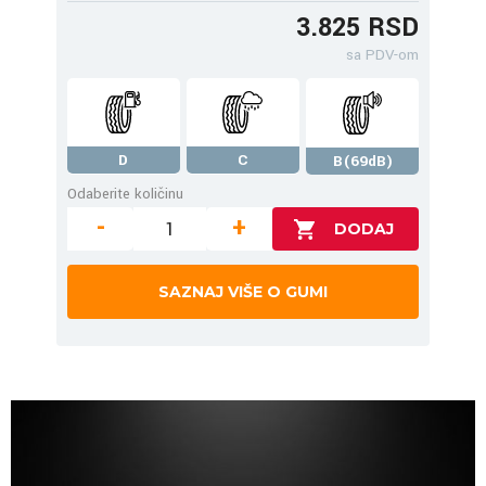
3.825 RSD
sa PDV-om
D
C
B(69dB)
Odaberite količinu
-
+
SAZNAJ VIŠE O GUMI