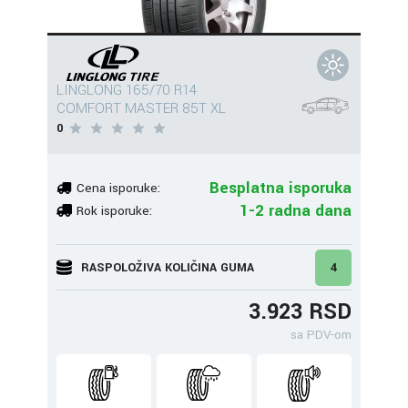
LINGLONG 165/70 R14
COMFORT MASTER 85T XL
0
Besplatna isporuka
Cena isporuke:
1-2 radna dana
Rok isporuke:
RASPOLOŽIVA KOLIČINA GUMA
4
3.923 RSD
sa PDV-om