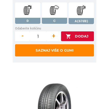
D
C
A(67dB)
Odaberite količinu
-
+
SAZNAJ VIŠE O GUMI