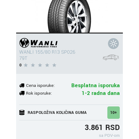
WANLI 155/80 R13 SP026
79T
0
Besplatna isporuka
Cena isporuke:
1-2 radna dana
Rok isporuke:
RASPOLOŽIVA KOLIČINA GUMA
10+
3.861 RSD
sa PDV-om