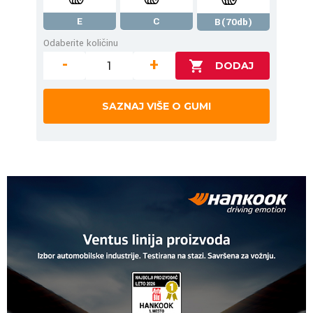
E
C
B(70db)
Odaberite količinu
-
+
SAZNAJ VIŠE O GUMI