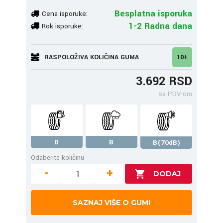
Besplatna isporuka
Cena isporuke:
1-2 Radna dana
Rok isporuke:
RASPOLOŽIVA KOLIČINA GUMA
10+
3.692 RSD
sa PDV-om
D
B
B(70dB)
Odaberite količinu
-
+
SAZNAJ VIŠE O GUMI