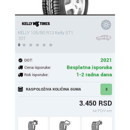
KELLY 135/80 R13 Kelly ST1
70T
0
2021
DOT:
Besplatna isporuka
Cena isporuke:
1-2 radna dana
Rok isporuke:
RASPOLOŽIVA KOLIČINA GUMA
3
3.450 RSD
sa PDV-om