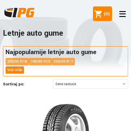
(
0
)
Letnje auto gume
Najpopularnije letnje auto gume
205/55 R16
195/65 R15
225/45 R17
VIDI VIŠE
Sortiraj po: