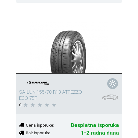
SAILUN 155/70 R13 ATREZZO
ECO 75T
0
Besplatna isporuka
Cena isporuke:
1-2 radna dana
Rok isporuke: