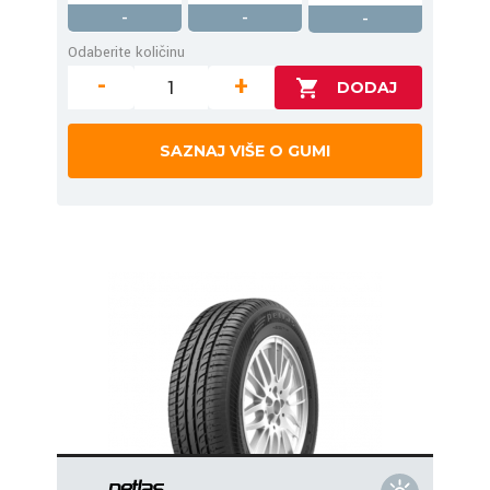
-
-
-
Odaberite količinu
-
+
SAZNAJ VIŠE O GUMI