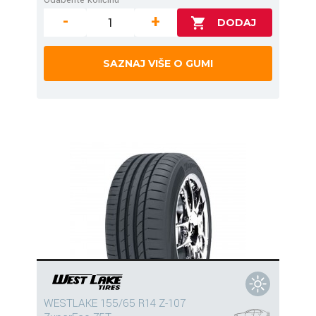
-
+
SAZNAJ VIŠE O GUMI
WESTLAKE 155/65 R14 Z-107