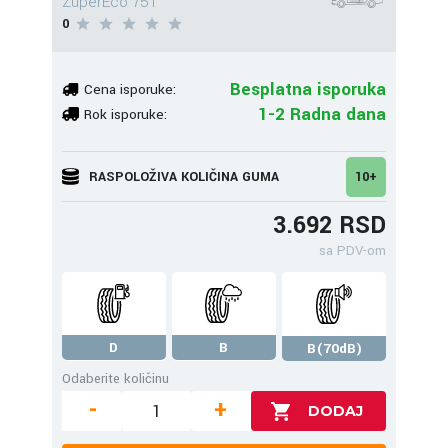
ZuperEco 75T
0
Besplatna isporuka
Cena isporuke:
1-2 Radna dana
Rok isporuke:
RASPOLOŽIVA KOLIČINA GUMA
10+
3.692 RSD
sa PDV-om
D
B
B(70dB)
Odaberite količinu
-
+