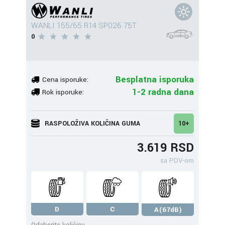
WANLI 155/65 R14 SP026 75T
0
Besplatna isporuka
Cena isporuke:
1-2 radna dana
Rok isporuke:
RASPOLOŽIVA KOLIČINA GUMA
10+
3.619 RSD
sa PDV-om
D
C
A(67dB)
Odaberite količinu