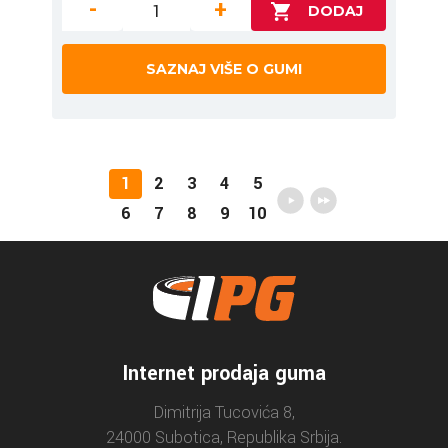
-
+
SAZNAJ VIŠE O GUMI
1
2
3
4
5
6
7
8
9
10
Internet prodaja guma
Dimitrija Tucovića 8,
24000 Subotica, Republika Srbija.