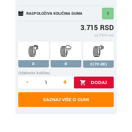
RASPOLOŽIVA KOLIČINA GUMA
1
3.715 RSD
sa PDV-om
D
B
2(70 dB)
Odaberite količinu
-
+
SAZNAJ VIŠE O GUMI