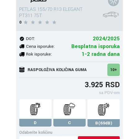
PETLAS 155/70 R13 ELEGANT
PT311 75T
0
2024/2025
DOT:
Besplatna isporuka
Cena isporuke:
1-2 radna dana
Rok isporuke:
RASPOLOŽIVA KOLIČINA GUMA
10+
3.925 RSD
sa PDV-om
D
C
B(69dB)
Odaberite količinu