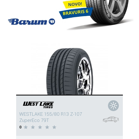
WESTLAKE 155/80 R13 Z-107
ZuperEco 79T
0