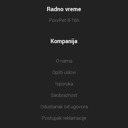
Radno vreme
Pon/Pet 8-16h
Kompanija
O nama
Opšti uslovi
Isporuka
Saobraznost
Odustanak od ugovora
Postupak reklamacije