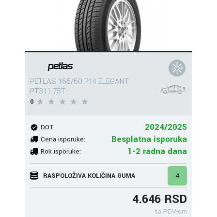
PETLAS 165/60 R14 ELEGANT
PT311 75T
0
2024/2025
DOT:
Besplatna isporuka
Cena isporuke:
1-2 radna dana
Rok isporuke:
RASPOLOŽIVA KOLIČINA GUMA
4
4.646 RSD
sa PDV-om