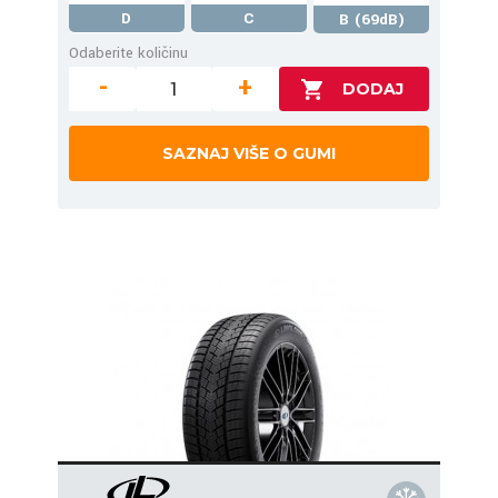
D
C
B (69dB)
Odaberite količinu
-
+
SAZNAJ VIŠE O GUMI