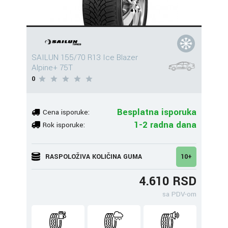
SAILUN 155/70 R13 Ice Blazer
Alpine+ 75T
0
Besplatna isporuka
Cena isporuke:
1-2 radna dana
Rok isporuke:
RASPOLOŽIVA KOLIČINA GUMA
10+
4.610 RSD
sa PDV-om