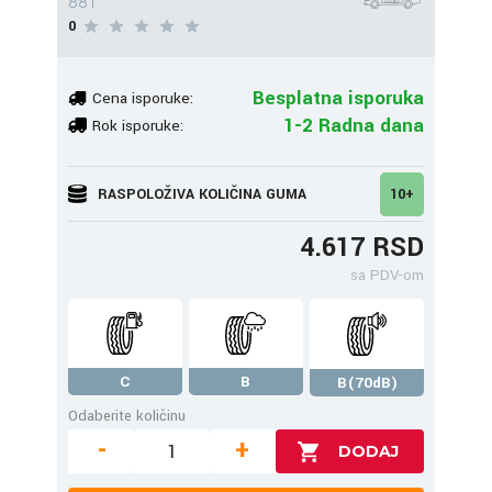
88T
0
Besplatna isporuka
Cena isporuke:
1-2 Radna dana
Rok isporuke:
RASPOLOŽIVA KOLIČINA GUMA
10+
4.617 RSD
sa PDV-om
C
B
B(70dB)
Odaberite količinu
-
+