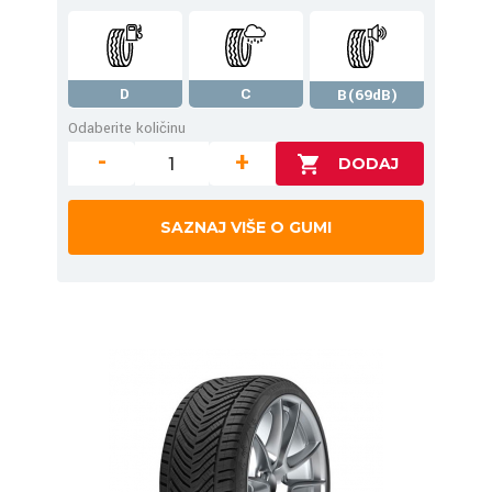
D
C
B(69dB)
Odaberite količinu
-
+
SAZNAJ VIŠE O GUMI