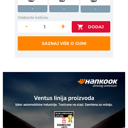
-
-
-
Odaberite količinu
-
+
SAZNAJ VIŠE O GUMI