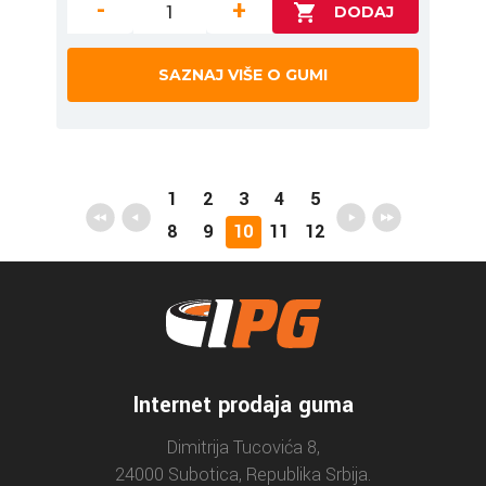
-
+
SAZNAJ VIŠE O GUMI
1
2
3
4
5
8
9
10
11
12
Internet prodaja guma
Dimitrija Tucovića 8,
24000 Subotica, Republika Srbija.