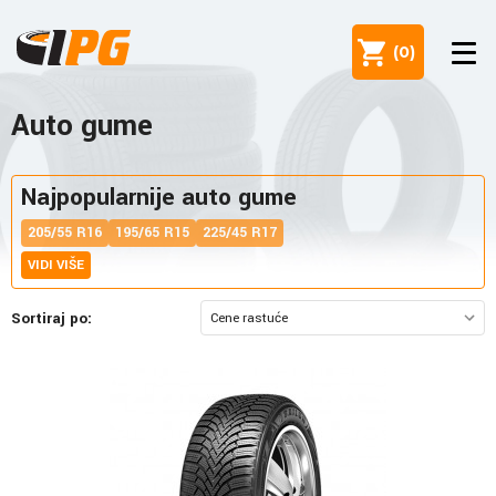
(
0
)
Auto gume
Najpopularnije auto gume
205/55 R16
195/65 R15
225/45 R17
VIDI VIŠE
Sortiraj po: