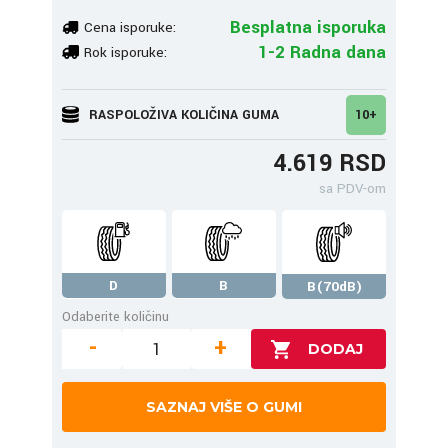
Besplatna isporuka
Cena isporuke:
1-2 Radna dana
Rok isporuke:
RASPOLOŽIVA KOLIČINA GUMA
10+
4.619 RSD
sa PDV-om
D
B
B(70dB)
Odaberite količinu
-
+
SAZNAJ VIŠE O GUMI