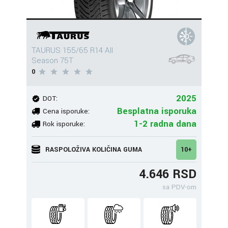
TAURUS 155/65 R14 All
Season 75T
0
2025
DOT:
Besplatna isporuka
Cena isporuke:
1-2 radna dana
Rok isporuke:
RASPOLOŽIVA KOLIČINA GUMA
10+
4.646 RSD
sa PDV-om