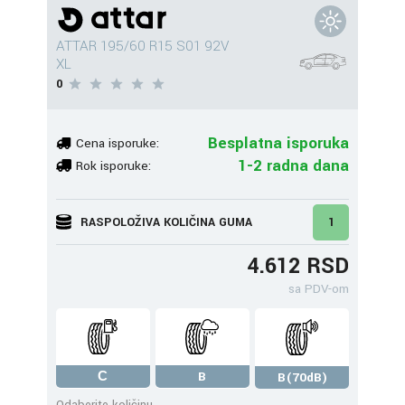
ATTAR 195/60 R15 S01 92V
XL
0
Besplatna isporuka
Cena isporuke:
1-2 radna dana
Rok isporuke:
RASPOLOŽIVA KOLIČINA GUMA
1
4.612 RSD
sa PDV-om
С
B
B(70dB)
Odaberite količinu