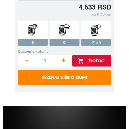
4.633 RSD
sa PDV-om
B
C
71dB
Odaberite količinu
-
+
SAZNAJ VIŠE O GUMI