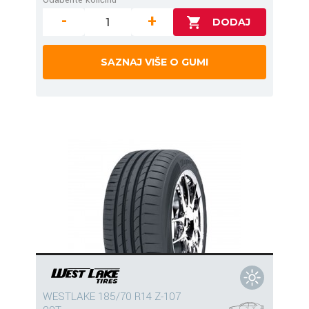
-
+
SAZNAJ VIŠE O GUMI
WESTLAKE 185/70 R14 Z-107