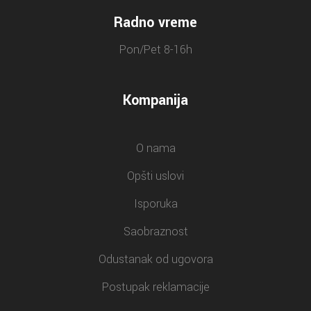
Radno vreme
Pon/Pet 8-16h
Kompanija
O nama
Opšti uslovi
Isporuka
Saobraznost
Odustanak od ugovora
Postupak reklamacije