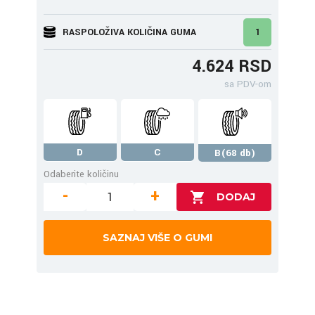
RASPOLOŽIVA KOLIČINA GUMA
1
4.624 RSD
sa PDV-om
D
C
B(68 db)
Odaberite količinu
-
+
SAZNAJ VIŠE O GUMI