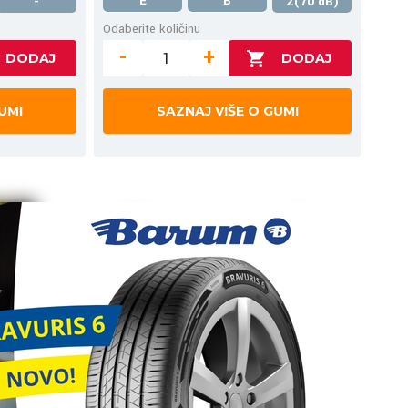
E
B
-
2(70 dB)
Odaberite količinu
-
+
UMI
SAZNAJ VIŠE O GUMI