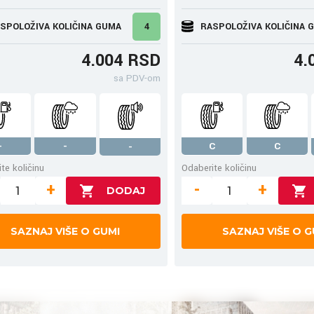
SPOLOŽIVA KOLIČINA GUMA
4
RASPOLOŽIVA KOLIČINA 
4.004 RSD
4.
sa PDV-om
-
-
C
C
-
te količinu
Odaberite količinu
+
-
+
SAZNAJ VIŠE O GUMI
SAZNAJ VIŠE O G