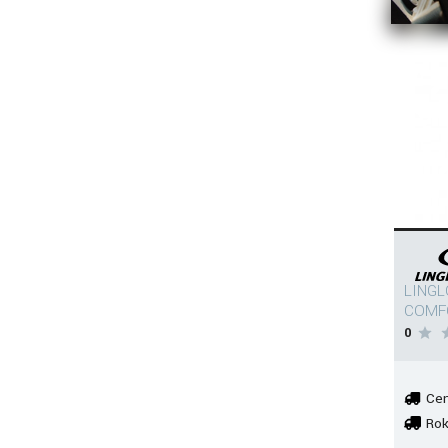
LINGL
COMF
0
Cen
Rok