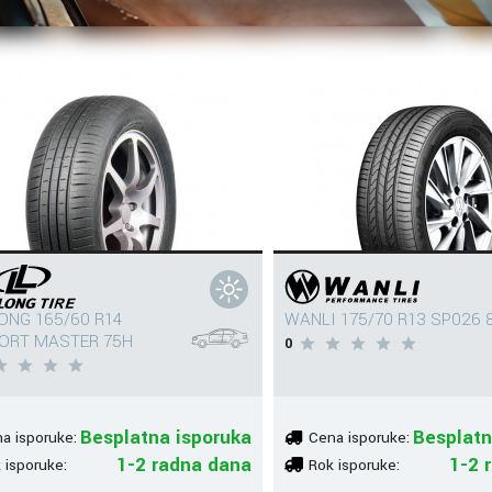
ONG 165/60 R14
WANLI 175/70 R13 SP026 
ORT MASTER 75H
0
Besplatna isporuka
Besplatn
a isporuke:
Cena isporuke:
1-2 radna dana
1-2 
 isporuke:
Rok isporuke: