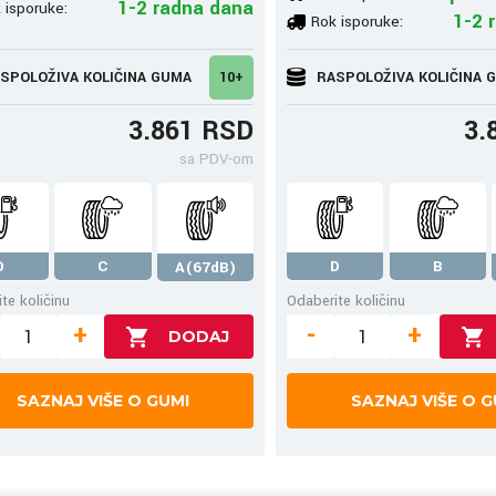
1-2 radna dana
 isporuke:
1-2 
Rok isporuke:
SPOLOŽIVA KOLIČINA GUMA
10+
RASPOLOŽIVA KOLIČINA 
3.861 RSD
3.
sa PDV-om
D
C
D
B
A(67dB)
te količinu
Odaberite količinu
+
-
+
SAZNAJ VIŠE O GUMI
SAZNAJ VIŠE O G