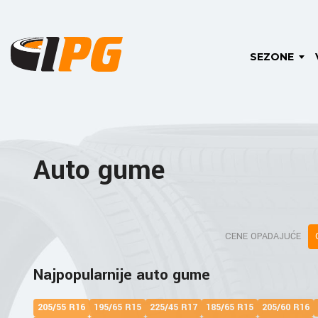
SEZONE
Auto gume
CENE OPADAJUĆE
Najpopularnije auto gume
205/55 R16
195/65 R15
225/45 R17
185/65 R15
205/60 R16