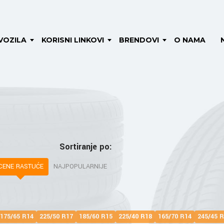
VOZILA
KORISNI LINKOVI
BRENDOVI
O NAMA
Sortiranje po:
CENE RASTUĆE
NAJPOPULARNIJE
175/65 R14
225/50 R17
185/60 R15
225/40 R18
165/70 R14
245/45 