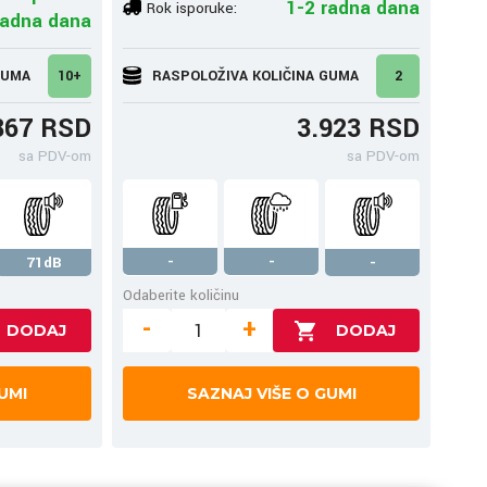
1-2 radna dana
Rok isporuke:
radna dana
GUMA
10+
RASPOLOŽIVA KOLIČINA GUMA
2
867 RSD
3.923 RSD
sa PDV-om
sa PDV-om
-
-
71dB
-
Odaberite količinu
-
+
UMI
SAZNAJ VIŠE O GUMI