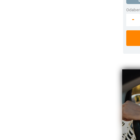
Odaberi
-