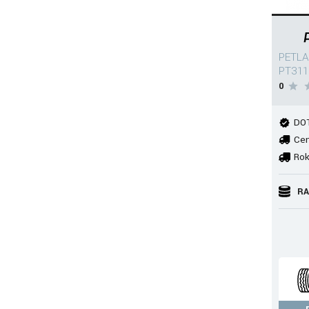
PETLA
PT311
0
DOT
Cen
Rok
RA