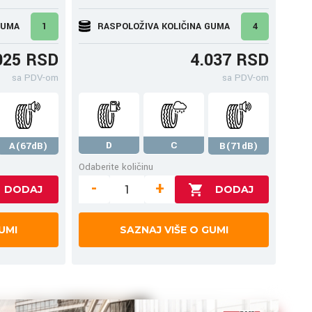
GUMA
1
RASPOLOŽIVA KOLIČINA GUMA
4
025 RSD
4.037 RSD
sa PDV-om
sa PDV-om
D
C
A(67dB)
B(71dB)
Odaberite količinu
-
+
UMI
SAZNAJ VIŠE O GUMI