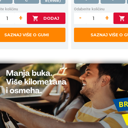
D
C
-
-
B(69dB)
te količinu
Odaberite količinu
+
-
+
SAZNAJ VIŠE O GUMI
SAZNAJ VIŠE O G