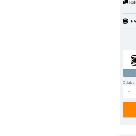
Rok
RA
Odaberi
-