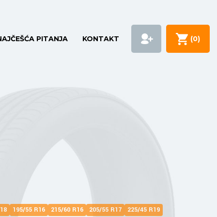
NAJČEŠĆA PITANJA
KONTAKT
(
0
)
R18
195/55 R16
215/60 R16
205/55 R17
225/45 R19