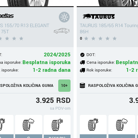
S 155/70 R13 ELEGANT
TAURUS 185/65 R14 Tourin
 75T
86H
0
2024/2025
:
DOT:
Besplatna isporuka
Besplatn
a isporuke:
Cena isporuke:
1-2 radna dana
1-2 
 isporuke:
Rok isporuke:
SPOLOŽIVA KOLIČINA GUMA
10+
RASPOLOŽIVA KOLIČINA 
3.925 RSD
3.
sa PDV-om