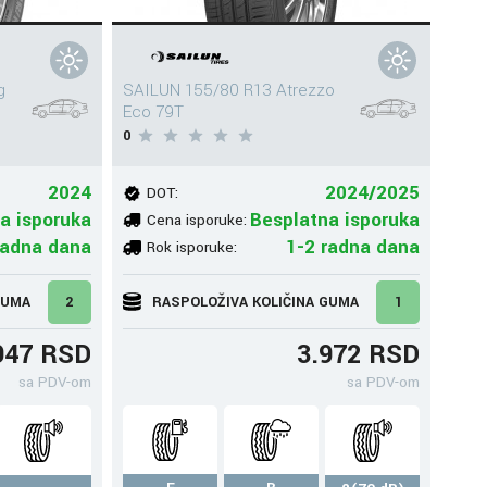
g
SAILUN 155/80 R13 Atrezzo
Eco 79T
0
2024
2024/2025
DOT:
a isporuka
Besplatna isporuka
Cena isporuke:
radna dana
1-2 radna dana
Rok isporuke:
GUMA
2
RASPOLOŽIVA KOLIČINA GUMA
1
947 RSD
3.972 RSD
sa PDV-om
sa PDV-om