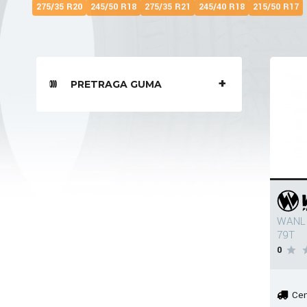
275/35 R20
245/50 R18
275/35 R21
245/40 R18
215/50 R17
PRETRAGA GUMA
WANLI
79T
0
Cen