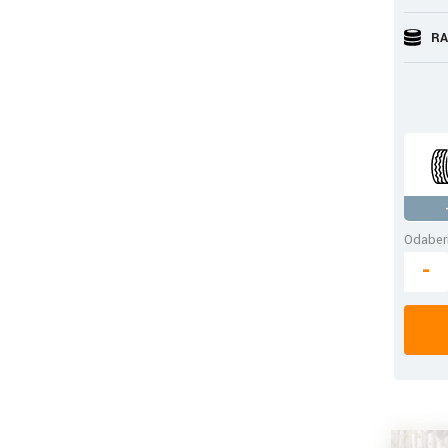
RA
Odaberi
-