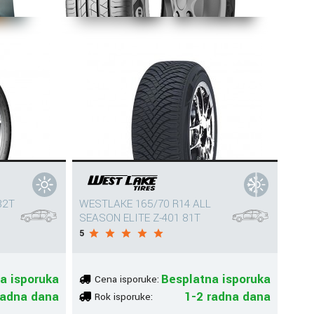
82T
WESTLAKE 165/70 R14 ALL
SEASON ELITE Z-401 81T
5
a isporuka
Besplatna isporuka
Cena isporuke:
radna dana
1-2 radna dana
Rok isporuke: