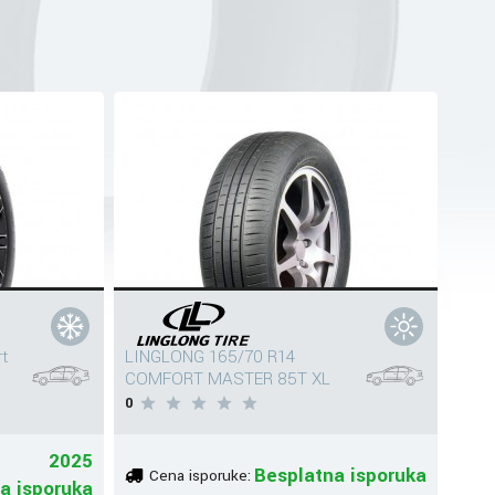
t
LINGLONG 165/70 R14
COMFORT MASTER 85T XL
0
2025
Besplatna isporuka
Cena isporuke:
a isporuka