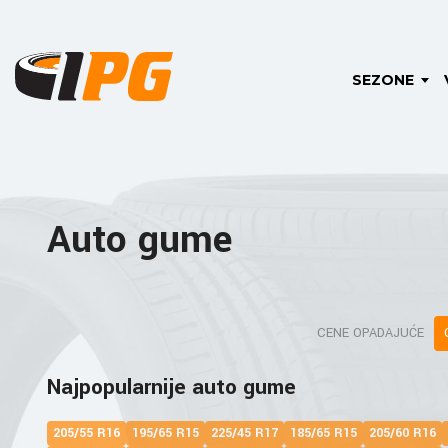
SEZONE
Auto gume
CENE OPADAJUĆE
Najpopularnije auto gume
205/55 R16
195/65 R15
225/45 R17
185/65 R15
205/60 R16