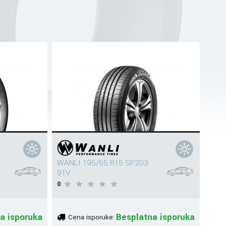
WANLI 195/65 R15 SP203
91V
0
a isporuka
Besplatna isporuka
Cena isporuke: