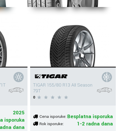
71T
TIGAR 155/80 R13 All Season
79T
0
2025
Besplatna isporuka
Cena isporuke:
a isporuka
1-2 radna dana
Rok isporuke:
radna dana