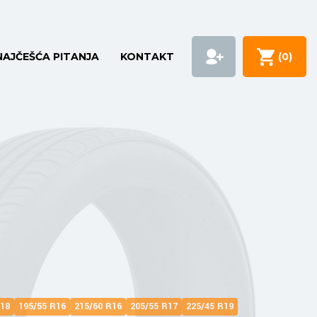
NAJČEŠĆA PITANJA
KONTAKT
(
0
)
R18
195/55 R16
215/60 R16
205/55 R17
225/45 R19