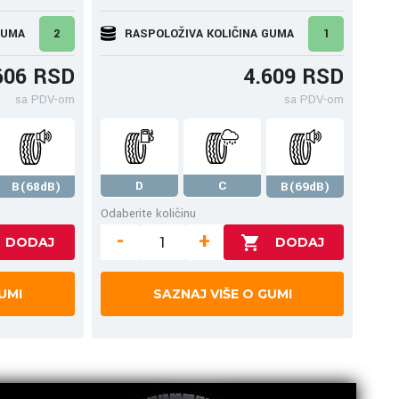
GUMA
2
RASPOLOŽIVA KOLIČINA GUMA
1
606 RSD
4.609 RSD
sa PDV-om
sa PDV-om
D
C
B(68dB)
B(69dB)
Odaberite količinu
-
+
UMI
SAZNAJ VIŠE O GUMI