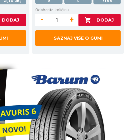
B
C
2(70 dB)
71dB
Odaberite količinu
-
+
UMI
SAZNAJ VIŠE O GUMI