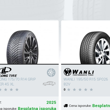
ONG 175/70 R14 GRIP
WANLI 195/50 R15 SP026
R 4S XL
82V
0
2025
:
Besplatn
Cena isporuke:
Besplatna isporuka
a isporuke: