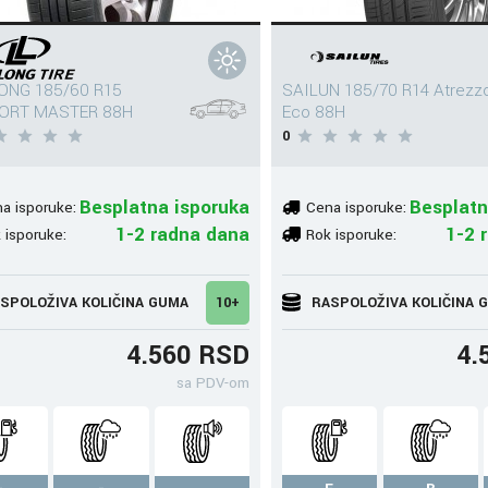
ONG 185/60 R15
SAILUN 185/70 R14 Atrezz
ORT MASTER 88H
Eco 88H
0
Besplatna isporuka
Besplatn
a isporuke:
Cena isporuke:
1-2 radna dana
1-2 
 isporuke:
Rok isporuke:
SPOLOŽIVA KOLIČINA GUMA
10+
RASPOLOŽIVA KOLIČINA 
4.560 RSD
4.
sa PDV-om