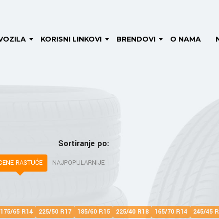
VOZILA
KORISNI LINKOVI
BRENDOVI
O NAMA
Sortiranje po:
CENE RASTUĆE
NAJPOPULARNIJE
175/65 R14
225/50 R17
185/60 R15
225/40 R18
165/70 R14
245/45 