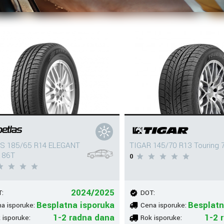
S 185/65 R14 ELEGANT
TIGAR 145/70 R13 Touring 
 86T
0
2024/2025
:
DOT:
Besplatna isporuka
Besplatn
a isporuke:
Cena isporuke:
1-2 radna dana
1-2 
 isporuke:
Rok isporuke: