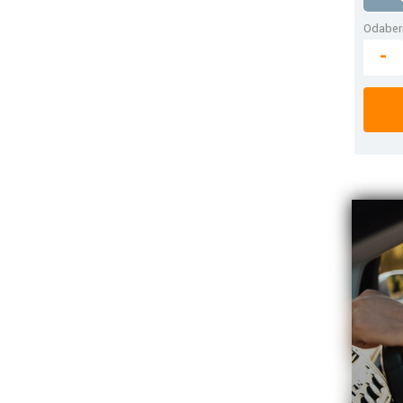
Odaberi
-