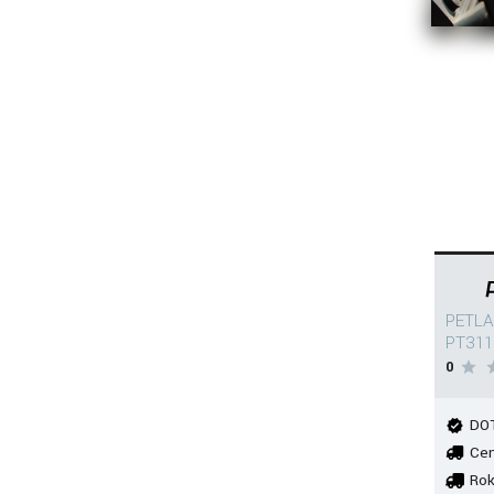
PETLA
PT311
0
DOT
Cen
Rok