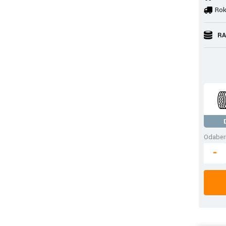
Rok
RA
Odaberi
-