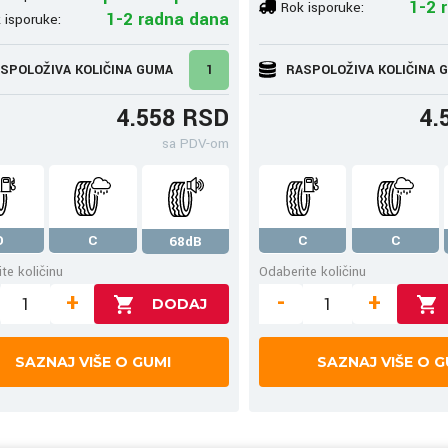
1-2 
Rok isporuke:
1-2 radna dana
 isporuke:
SPOLOŽIVA KOLIČINA GUMA
1
RASPOLOŽIVA KOLIČINA 
4.558 RSD
4.
sa PDV-om
D
C
C
C
68dB
te količinu
Odaberite količinu
+
-
+
SAZNAJ VIŠE O GUMI
SAZNAJ VIŠE O G