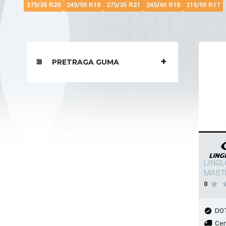
275/35 R20
245/50 R18
275/35 R21
245/40 R18
215/50 R17
PRETRAGA GUMA
LINGL
MASTE
0
DOT
Cen