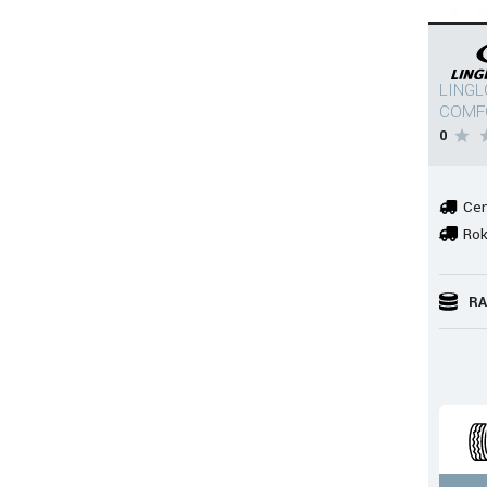
LINGL
COMF
0
Cen
Rok
RA