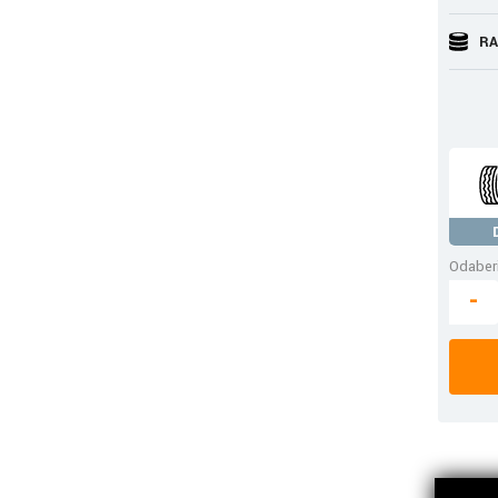
RA
Odaberi
-