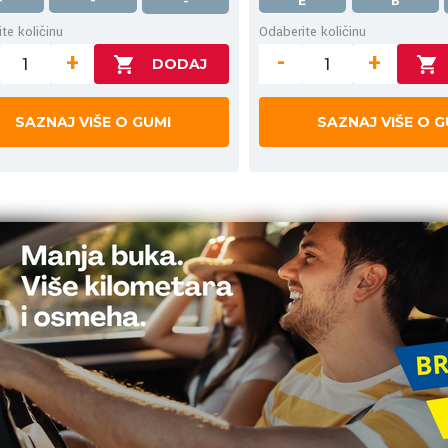
-
-
E
B
-
te količinu
Odaberite količinu
+
-
+
SAZNAJ VIŠE O GUMI
SAZNAJ VIŠE O G