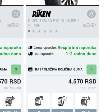
o
RIKEN 185/60 R15 SUMMER 3
XL 88H
0
a isporuka
Besplatna isporuka
Cena isporuke:
radna dana
1-2 radna dana
Rok isporuke:
GUMA
3
RASPOLOŽIVA KOLIČINA GUMA
4
570 RSD
4.570 RSD
sa PDV-om
sa PDV-om