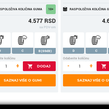
SPOLOŽIVA KOLIČINA GUMA
10+
RASPOLOŽIVA KOLIČINA 
4.577 RSD
4.
sa PDV-om
D
C
D
C
B(69dB)
te količinu
Odaberite količinu
+
-
+
SAZNAJ VIŠE O GUMI
SAZNAJ VIŠE O G