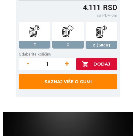
4.111 RSD
sa PDV-om
E
C
2 (68dB)
Odaberite količinu
-
+
SAZNAJ VIŠE O GUMI