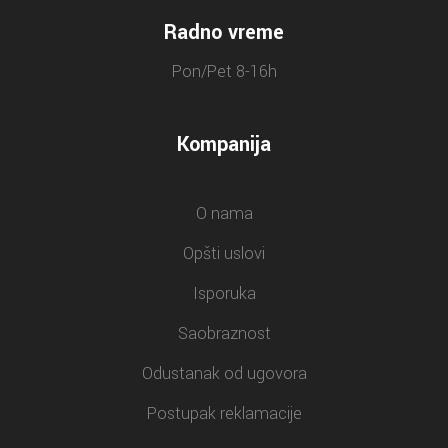
Radno vreme
Pon/Pet 8-16h
Kompanija
O nama
Opšti uslovi
Isporuka
Saobraznost
Odustanak od ugovora
Postupak reklamacije