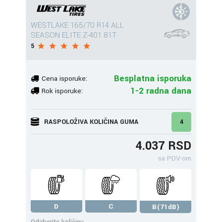
WESTLAKE 165/70 R14 ALL
SEASON ELITE Z-401 81T
5
Besplatna isporuka
Cena isporuke:
1-2 radna dana
Rok isporuke:
RASPOLOŽIVA KOLIČINA GUMA
4
4.037 RSD
sa PDV-om
D
C
B(71dB)
Odaberite količinu