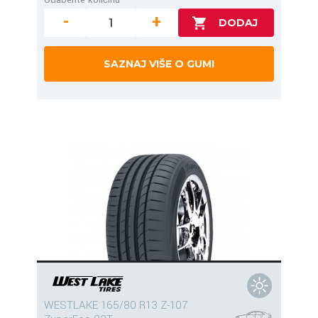
-
+
SAZNAJ VIŠE O GUMI
WESTLAKE 165/80 R13 Z-107