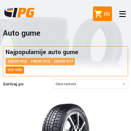
(
0
)
Auto gume
Najpopularnije auto gume
205/55 R16
195/65 R15
225/45 R17
VIDI VIŠE
Sortiraj po: