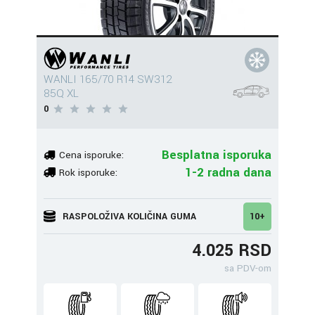
WANLI 165/70 R14 SW312
85Q XL
0
Besplatna isporuka
Cena isporuke:
1-2 radna dana
Rok isporuke:
RASPOLOŽIVA KOLIČINA GUMA
10+
4.025 RSD
sa PDV-om