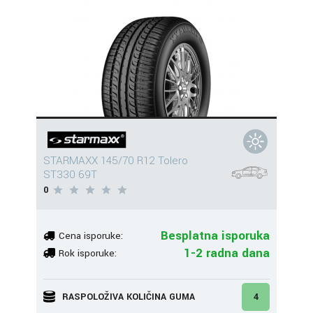
STARMAXX 145/70 R12 Tolero
ST330 69T
0
Besplatna isporuka
Cena isporuke:
1-2 radna dana
Rok isporuke:
RASPOLOŽIVA KOLIČINA GUMA
4