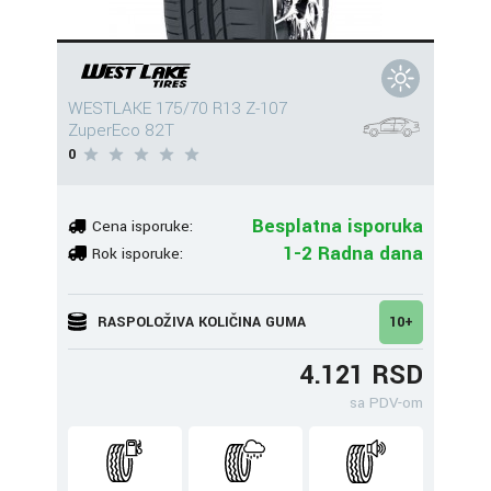
WESTLAKE 175/70 R13 Z-107
ZuperEco 82T
0
Besplatna isporuka
Cena isporuke:
1-2 Radna dana
Rok isporuke:
RASPOLOŽIVA KOLIČINA GUMA
10+
4.121 RSD
sa PDV-om