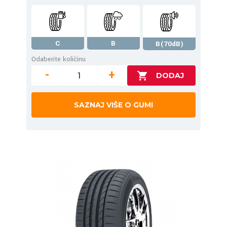
C
B
B(70dB)
Odaberite količinu
-
+
SAZNAJ VIŠE O GUMI