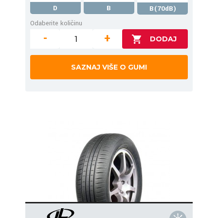
D
B
B(70dB)
Odaberite količinu
-
+
SAZNAJ VIŠE O GUMI