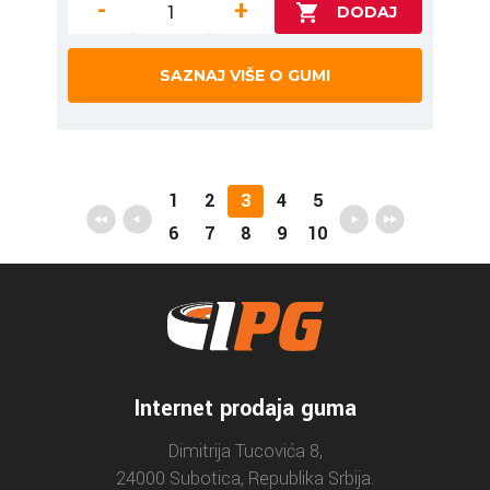
-
+
SAZNAJ VIŠE O GUMI
1
2
3
4
5
6
7
8
9
10
Internet prodaja guma
Dimitrija Tucovića 8,
24000 Subotica, Republika Srbija.