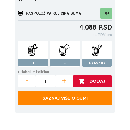
RASPOLOŽIVA KOLIČINA GUMA
10+
4.088 RSD
sa PDV-om
D
C
B(69dB)
Odaberite količinu
-
+
SAZNAJ VIŠE O GUMI