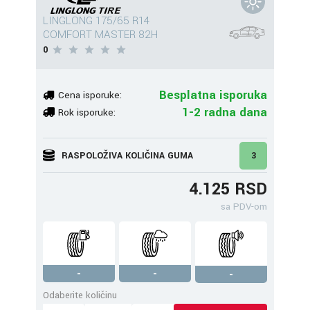
LINGLONG 175/65 R14
COMFORT MASTER 82H
0
Besplatna isporuka
Cena isporuke:
1-2 radna dana
Rok isporuke:
RASPOLOŽIVA KOLIČINA GUMA
3
4.125 RSD
sa PDV-om
-
-
-
Odaberite količinu