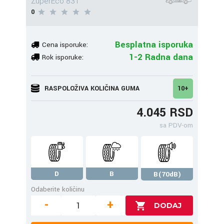
ZuperEco 83T
0
Besplatna isporuka
Cena isporuke:
1-2 Radna dana
Rok isporuke:
RASPOLOŽIVA KOLIČINA GUMA
10+
4.045 RSD
sa PDV-om
D
B
B(70dB)
Odaberite količinu
-
+