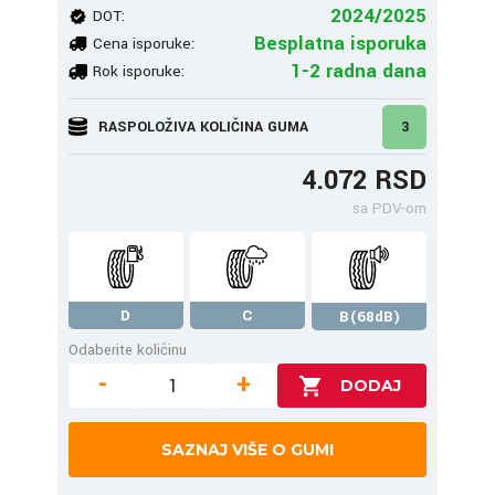
2024/2025
DOT:
Besplatna isporuka
Cena isporuke:
1-2 radna dana
Rok isporuke:
RASPOLOŽIVA KOLIČINA GUMA
3
4.072 RSD
sa PDV-om
D
C
B(68dB)
Odaberite količinu
-
+
SAZNAJ VIŠE O GUMI