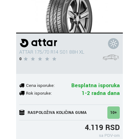
ATTAR 175/70 R14 S01 88H XL
0
Besplatna isporuka
Cena isporuke:
1-2 radna dana
Rok isporuke:
RASPOLOŽIVA KOLIČINA GUMA
10+
4.119 RSD
sa PDV-om