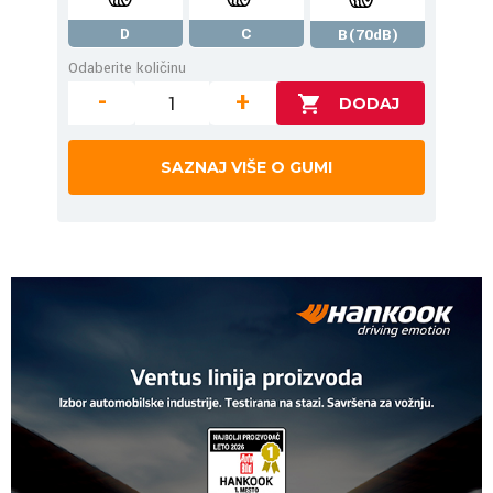
D
C
B(70dB)
Odaberite količinu
-
+
SAZNAJ VIŠE O GUMI