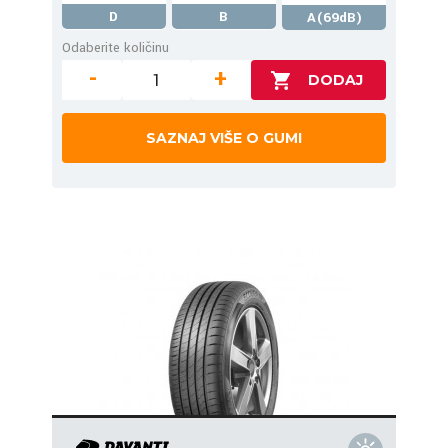
D
B
A(69dB)
Odaberite količinu
-
+
SAZNAJ VIŠE O GUMI