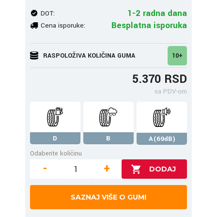
1-2 radna dana
DOT:
Besplatna isporuka
Cena isporuke:
RASPOLOŽIVA KOLIČINA GUMA
10+
5.370 RSD
sa PDV-om
D
B
A(69dB)
Odaberite količinu
-
+
SAZNAJ VIŠE O GUMI