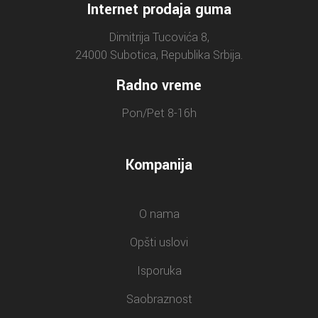
Internet prodaja guma
Dimitrija Tucovića 8,
24000 Subotica, Republika Srbija.
Radno vreme
Pon/Pet 8-16h
Kompanija
O nama
Opšti uslovi
Isporuka
Saobraznost