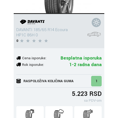
DAVANTI 185/65 R14 Ecoura
HP1C 86H 0
0
Besplatna isporuka
Cena isporuke:
1-2 radna dana
Rok isporuke:
RASPOLOŽIVA KOLIČINA GUMA
1
5.223 RSD
sa PDV-om