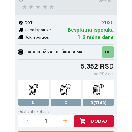
88T
0
2025
DOT:
Besplatna isporuka
Cena isporuke:
1-2 radna dana
Rok isporuke:
RASPOLOŽIVA KOLIČINA GUMA
10+
5.352 RSD
sa PDV-om
D
C
B(71dB)
Odaberite količinu
-
+