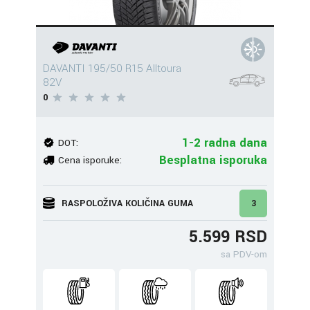
DAVANTI 195/50 R15 Alltoura
82V
0
1-2 radna dana
DOT:
Besplatna isporuka
Cena isporuke:
RASPOLOŽIVA KOLIČINA GUMA
3
5.599 RSD
sa PDV-om