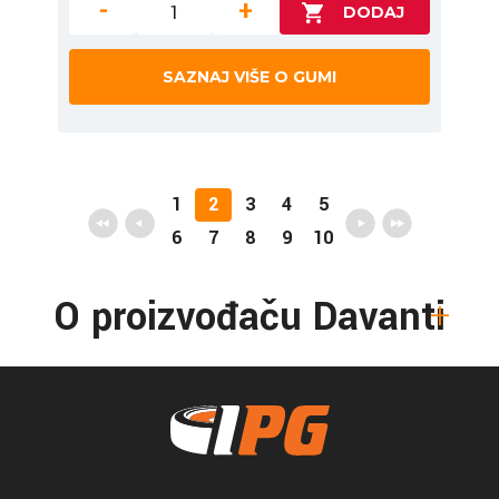
-
+
SAZNAJ VIŠE O GUMI
1
2
3
4
5
6
7
8
9
10
O proizvođaču Davanti