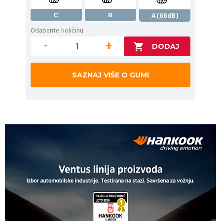
C
B
A(68dB)
Odaberite količinu
-
+
SAZNAJ VIŠE O GUMI