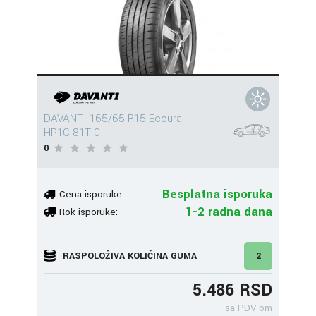
DAVANTI 165/65 R15 Ecoura
HP1C 81T 0
0
Besplatna isporuka
Cena isporuke:
1-2 radna dana
Rok isporuke:
RASPOLOŽIVA KOLIČINA GUMA
2
5.486 RSD
sa PDV-om