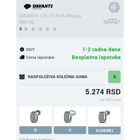
DAVANTI 175/70 R14 Alltoura
88H XL
0
1-2 radna dana
DOT:
Besplatna isporuka
Cena isporuke:
RASPOLOŽIVA KOLIČINA GUMA
6
5.274 RSD
sa PDV-om
D
C
A(68dB)
Odaberite količinu