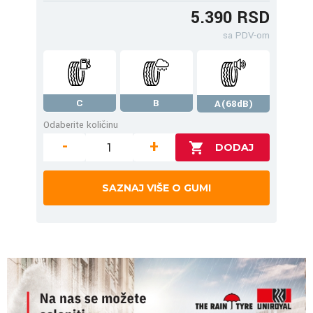
5.390 RSD
sa PDV-om
C
B
A(68dB)
Odaberite količinu
-
+
SAZNAJ VIŠE O GUMI