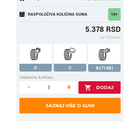
RASPOLOŽIVA KOLIČINA GUMA
10+
5.378 RSD
sa PDV-om
D
C
B(71dB)
Odaberite količinu
-
+
SAZNAJ VIŠE O GUMI