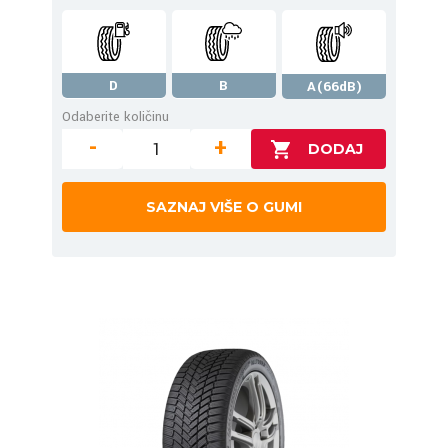
D
B
A(66dB)
Odaberite količinu
-
+
SAZNAJ VIŠE O GUMI