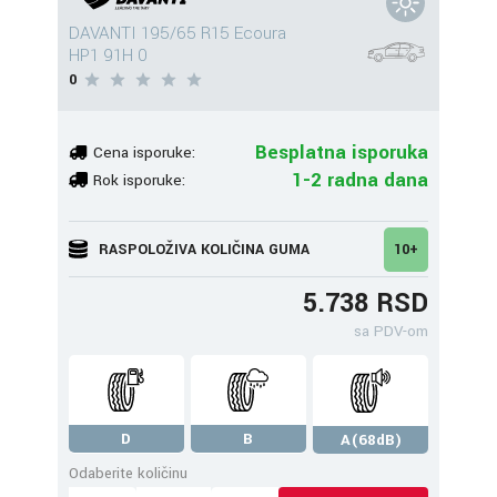
DAVANTI 195/65 R15 Ecoura
HP1 91H 0
0
Besplatna isporuka
Cena isporuke:
1-2 radna dana
Rok isporuke:
RASPOLOŽIVA KOLIČINA GUMA
10+
5.738 RSD
sa PDV-om
D
B
A(68dB)
Odaberite količinu