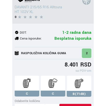
DAVANTI 215/65 R16 Alltoura
HT 102V XL
0
1-2 radna dana
DOT:
Besplatna isporuka
Cena isporuke:
RASPOLOŽIVA KOLIČINA GUMA
2
8.401 RSD
sa PDV-om
C
C
B(71dB)
Odaberite količinu