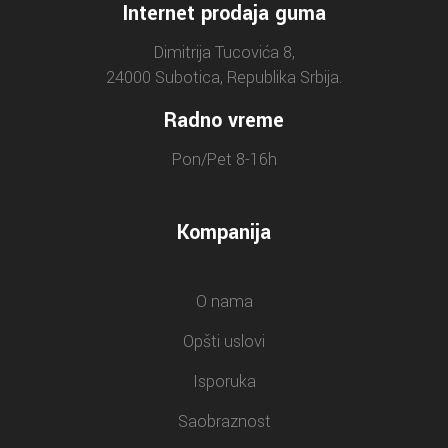
Internet prodaja guma
Dimitrija Tucovića 8,
24000 Subotica, Republika Srbija.
Radno vreme
Pon/Pet 8-16h
Kompanija
O nama
Opšti uslovi
Isporuka
Saobraznost