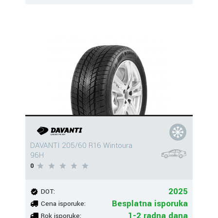
DAVANTI 205/60 R16 Wintoura
96H
0
2025
DOT:
Besplatna isporuka
Cena isporuke:
1-2 radna dana
Rok isporuke: