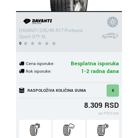
DAVANTI 235/45 R17 Protoura
Sport 97Y XL
0
Besplatna isporuka
Cena isporuke:
1-2 radna dana
Rok isporuke:
RASPOLOŽIVA KOLIČINA GUMA
6
8.309 RSD
sa PDV-om