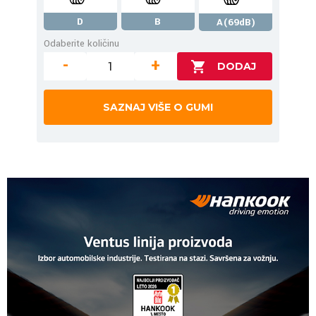
D
B
A(69dB)
Odaberite količinu
-
+
SAZNAJ VIŠE O GUMI