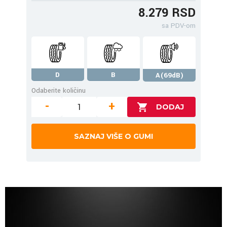
8.279 RSD
sa PDV-om
D
B
A(69dB)
Odaberite količinu
-
+
SAZNAJ VIŠE O GUMI