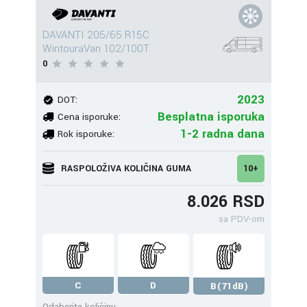
DAVANTI 205/65 R15C
WintouraVan 102/100T
0
2023
DOT:
Besplatna isporuka
Cena isporuke:
1-2 radna dana
Rok isporuke:
RASPOLOŽIVA KOLIČINA GUMA
10+
8.026 RSD
sa PDV-om
C
D
B(71dB)
Odaberite količinu