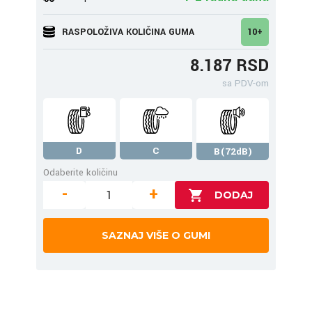
RASPOLOŽIVA KOLIČINA GUMA
10+
8.187 RSD
sa PDV-om
D
C
B(72dB)
Odaberite količinu
-
+
SAZNAJ VIŠE O GUMI