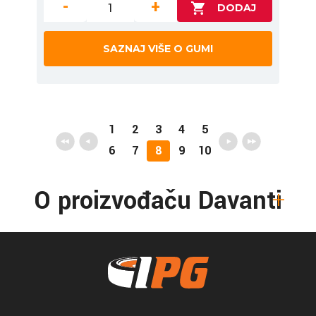
-
+
SAZNAJ VIŠE O GUMI
1
2
3
4
5
6
7
8
9
10
O proizvođaču Davanti