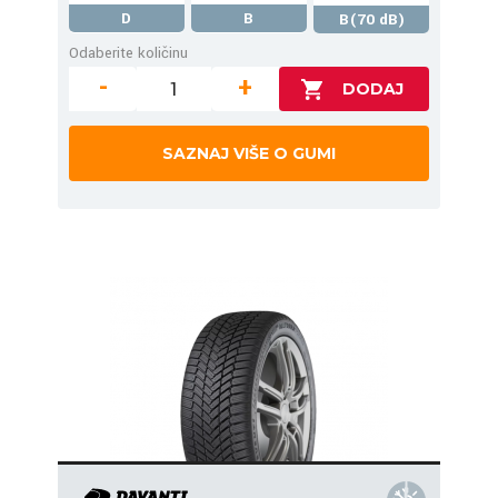
D
B
B(70 dB)
Odaberite količinu
-
+
SAZNAJ VIŠE O GUMI