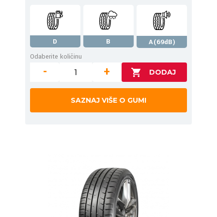
D
B
A(69dB)
Odaberite količinu
-
+
SAZNAJ VIŠE O GUMI