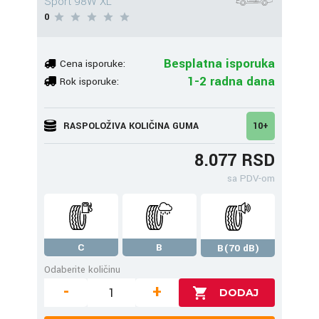
Sport 98W XL
0
Besplatna isporuka
Cena isporuke:
1-2 radna dana
Rok isporuke:
RASPOLOŽIVA KOLIČINA GUMA
10+
8.077 RSD
sa PDV-om
C
B
B(70 dB)
Odaberite količinu
-
+