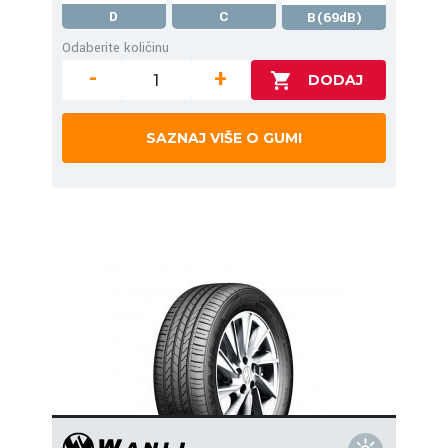
D
C
B(69dB)
Odaberite količinu
-
+
SAZNAJ VIŠE O GUMI