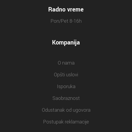
Radno vreme
Pon/Pet 8-16h
Kompanija
O nama
Opšti uslovi
Isporuka
Saobraznost
Odustanak od ugovora
Postupak reklamacije