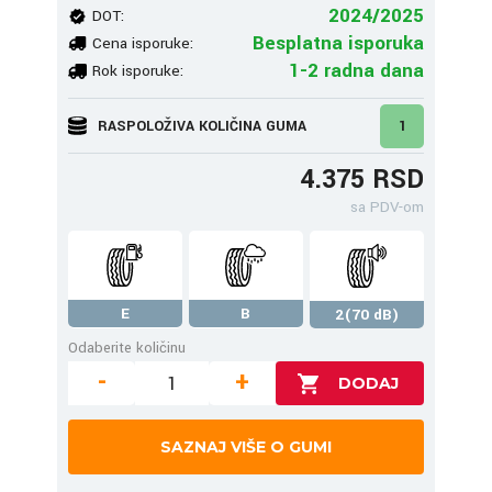
2024/2025
DOT:
Besplatna isporuka
Cena isporuke:
1-2 radna dana
Rok isporuke:
RASPOLOŽIVA KOLIČINA GUMA
1
4.375 RSD
sa PDV-om
E
B
2(70 dB)
Odaberite količinu
-
+
SAZNAJ VIŠE O GUMI