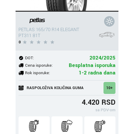
PETLAS 165/70 R14 ELEGANT
PT311 81T
0
2024/2025
DOT:
Besplatna isporuka
Cena isporuke:
1-2 radna dana
Rok isporuke:
RASPOLOŽIVA KOLIČINA GUMA
10+
4.420 RSD
sa PDV-om