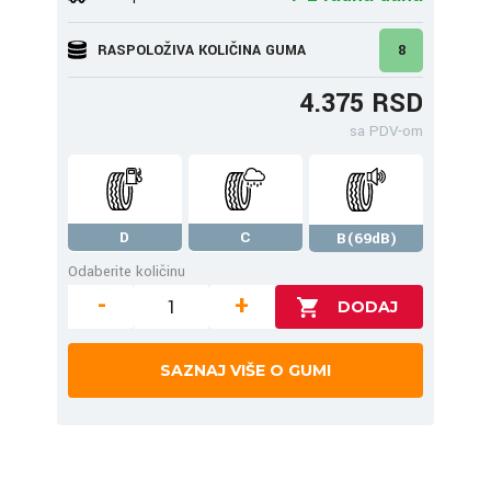
RASPOLOŽIVA KOLIČINA GUMA
8
4.375 RSD
sa PDV-om
D
C
B(69dB)
Odaberite količinu
-
+
SAZNAJ VIŠE O GUMI