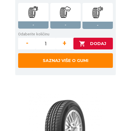
-
-
-
Odaberite količinu
-
+
SAZNAJ VIŠE O GUMI