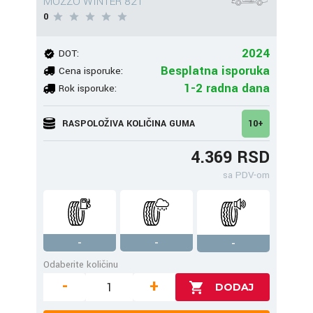
MOZZO WINTER 82T
0
2024
DOT:
Besplatna isporuka
Cena isporuke:
1-2 radna dana
Rok isporuke:
RASPOLOŽIVA KOLIČINA GUMA
10+
4.369 RSD
sa PDV-om
-
-
-
Odaberite količinu
-
+