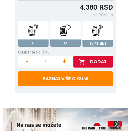
4.380 RSD
sa PDV-om
F
C
3(71 db)
Odaberite količinu
-
+
SAZNAJ VIŠE O GUMI