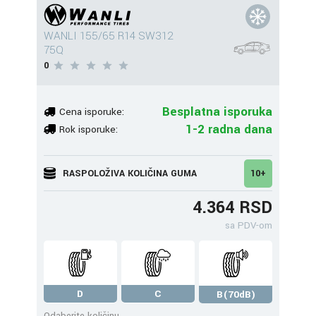
WANLI 155/65 R14 SW312
75Q
0
Besplatna isporuka
Cena isporuke:
1-2 radna dana
Rok isporuke:
RASPOLOŽIVA KOLIČINA GUMA
10+
4.364 RSD
sa PDV-om
D
C
B(70dB)
Odaberite količinu