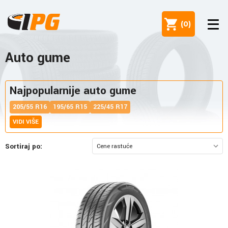
(
0
)
Auto gume
Najpopularnije auto gume
205/55 R16
195/65 R15
225/45 R17
VIDI VIŠE
Sortiraj po: