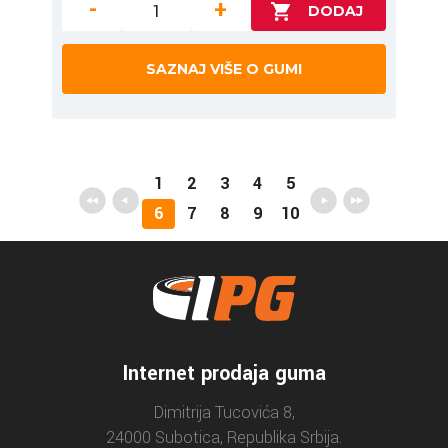
-
+
SAZNAJ VIŠE O GUMI
1
2
3
4
5
6
7
8
9
10
Internet prodaja guma
Dimitrija Tucovića 8,
24000 Subotica, Republika Srbija.