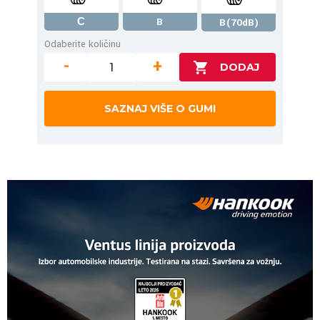
С
B
B(70dB)
Odaberite količinu
-
+
SAZNAJ VIŠE O GUMI