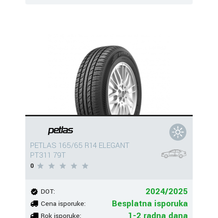
PETLAS 165/65 R14 ELEGANT
PT311 79T
0
2024/2025
DOT:
Besplatna isporuka
Cena isporuke:
1-2 radna dana
Rok isporuke: