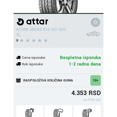
ATTAR 185/65 R15 S01 92V
XL
0
Besplatna isporuka
Cena isporuke:
1-2 radna dana
Rok isporuke:
RASPOLOŽIVA KOLIČINA GUMA
10+
4.353 RSD
sa PDV-om