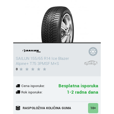
SAILUN 155/65 R14 Ice Blazer
Alpine+ T75 3PMSF M+S
0
Besplatna isporuka
Cena isporuke:
1-2 radna dana
Rok isporuke:
RASPOLOŽIVA KOLIČINA GUMA
10+