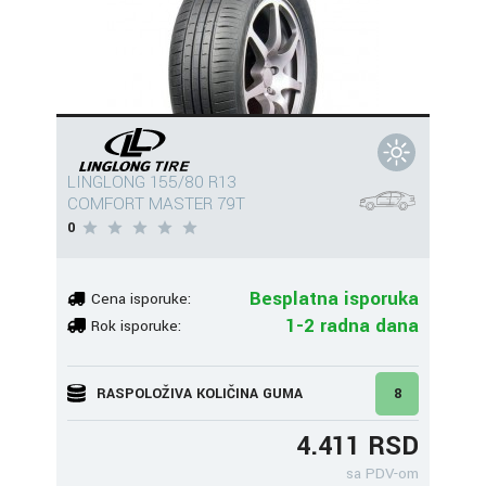
LINGLONG 155/80 R13
COMFORT MASTER 79T
0
Besplatna isporuka
Cena isporuke:
1-2 radna dana
Rok isporuke:
RASPOLOŽIVA KOLIČINA GUMA
8
4.411 RSD
sa PDV-om