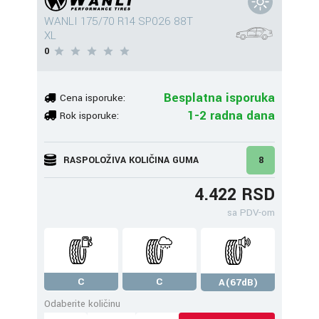
WANLI 175/70 R14 SP026 88T
XL
0
Besplatna isporuka
Cena isporuke:
1-2 radna dana
Rok isporuke:
RASPOLOŽIVA KOLIČINA GUMA
8
4.422 RSD
sa PDV-om
C
C
A(67dB)
Odaberite količinu