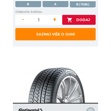
B
A
B(70db)
Odaberite količinu
-
+
SAZNAJ VIŠE O GUMI