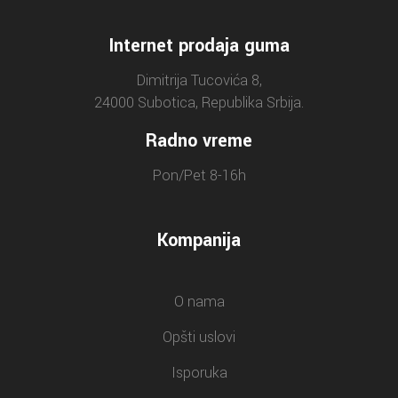
Internet prodaja guma
Dimitrija Tucovića 8,
24000 Subotica, Republika Srbija.
Radno vreme
Pon/Pet 8-16h
Kompanija
O nama
Opšti uslovi
Isporuka