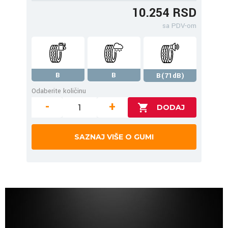
10.254 RSD
sa PDV-om
B
B
B(71dB)
Odaberite količinu
-
+
SAZNAJ VIŠE O GUMI