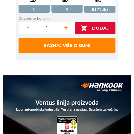
C
A
B(71db)
Odaberite količinu
-
+
SAZNAJ VIŠE O GUMI