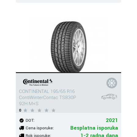
CONTINENTAL 195/65 R16
ContiWinterContac TS830P
92H M+S
0
2021
DOT:
Besplatna isporuka
Cena isporuke:
1-2 radna dana
Rok isporuke: