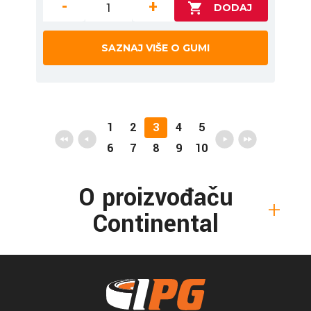
-
+
SAZNAJ VIŠE O GUMI
1
2
3
4
5
6
7
8
9
10
O proizvođaču
Continental