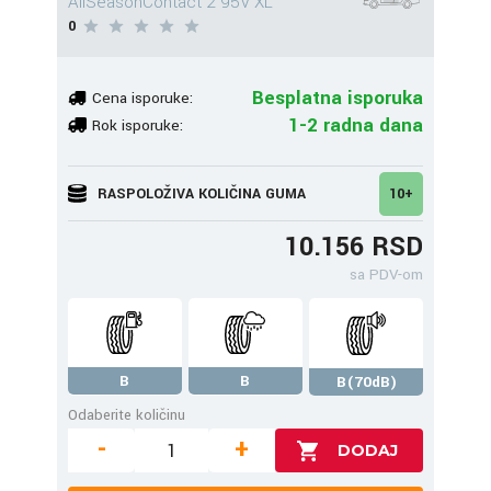
AllSeasonContact 2 95V XL
0
Besplatna isporuka
Cena isporuke:
1-2 radna dana
Rok isporuke:
RASPOLOŽIVA KOLIČINA GUMA
10+
10.156 RSD
sa PDV-om
B
B
B(70dB)
Odaberite količinu
-
+