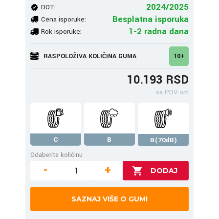
2024/2025
DOT:
Besplatna isporuka
Cena isporuke:
1-2 radna dana
Rok isporuke:
RASPOLOŽIVA KOLIČINA GUMA
10+
10.193 RSD
sa PDV-om
C
B
B(70dB)
Odaberite količinu
-
+
SAZNAJ VIŠE O GUMI