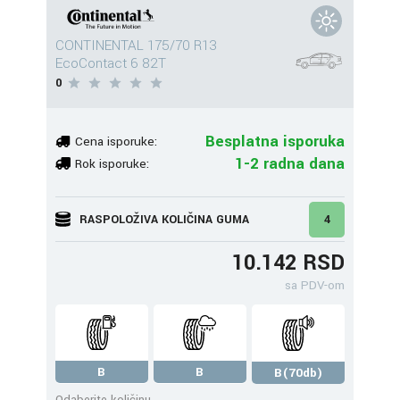
CONTINENTAL 175/70 R13
EcoContact 6 82T
0
Besplatna isporuka
Cena isporuke:
1-2 radna dana
Rok isporuke:
RASPOLOŽIVA KOLIČINA GUMA
4
10.142 RSD
sa PDV-om
B
B
B(70db)
Odaberite količinu