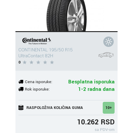
CONTINENTAL 195/50 R15
UltraContact 82H
0
Besplatna isporuka
Cena isporuke:
1-2 radna dana
Rok isporuke:
RASPOLOŽIVA KOLIČINA GUMA
10+
10.262 RSD
sa PDV-om