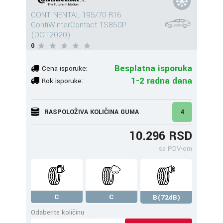
CONTINENTAL 195/70 R16
ContiWinterContact TS850P
(DOT2020)
0
Besplatna isporuka
Cena isporuke:
1-2 radna dana
Rok isporuke:
RASPOLOŽIVA KOLIČINA GUMA
4
10.296 RSD
sa PDV-om
C
C
B(72dB)
Odaberite količinu