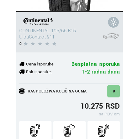
CONTINENTAL 195/65 R15
UltraContact 91T
0
Besplatna isporuka
Cena isporuke:
1-2 radna dana
Rok isporuke:
RASPOLOŽIVA KOLIČINA GUMA
8
10.275 RSD
sa PDV-om