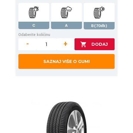
C
A
B(70db)
Odaberite količinu
-
+
SAZNAJ VIŠE O GUMI