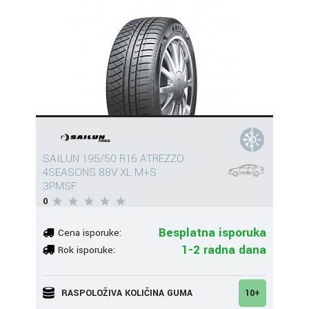
SAILUN 195/50 R16 ATREZZO
4SEASONS 88V XL M+S
3PMSF
0
Besplatna isporuka
Cena isporuke:
1-2 radna dana
Rok isporuke:
RASPOLOŽIVA KOLIČINA GUMA
10+