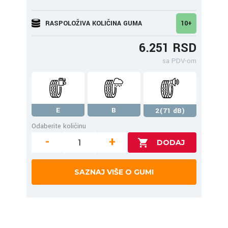
RASPOLOŽIVA KOLIČINA GUMA
10+
6.251 RSD
sa PDV-om
E
B
2(71 dB)
Odaberite količinu
-
+
SAZNAJ VIŠE O GUMI