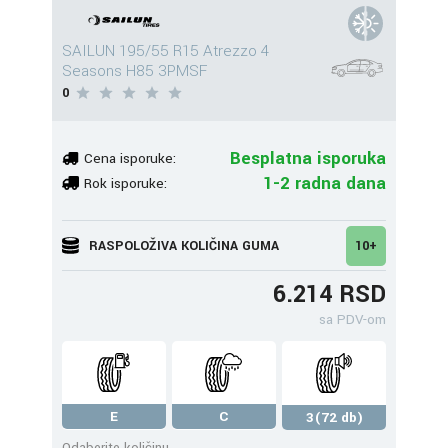
SAILUN 195/55 R15 Atrezzo 4
Seasons H85 3PMSF
0
Besplatna isporuka
Cena isporuke:
1-2 radna dana
Rok isporuke:
RASPOLOŽIVA KOLIČINA GUMA
10+
6.214 RSD
sa PDV-om
E
C
3(72 db)
Odaberite količinu