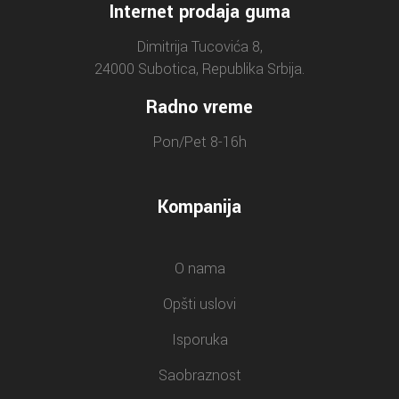
Internet prodaja guma
Dimitrija Tucovića 8,
24000 Subotica, Republika Srbija.
Radno vreme
Pon/Pet 8-16h
Kompanija
O nama
Opšti uslovi
Isporuka
Saobraznost