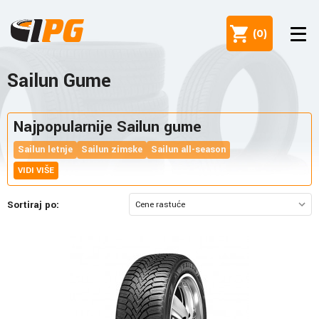
(
0
)
Sailun Gume
Najpopularnije Sailun gume
Sailun letnje
Sailun zimske
Sailun all-season
VIDI VIŠE
Sortiraj po: