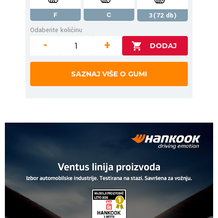
F
C
3(72 db)
Odaberite količinu
-
+
SAZNAJ VIŠE O GUMI