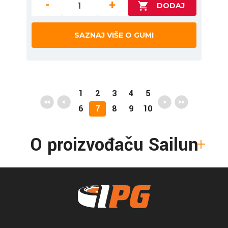
-
+
SAZNAJ VIŠE O GUMI
1
2
3
4
5
6
7
8
9
10
O proizvođaču Sailun