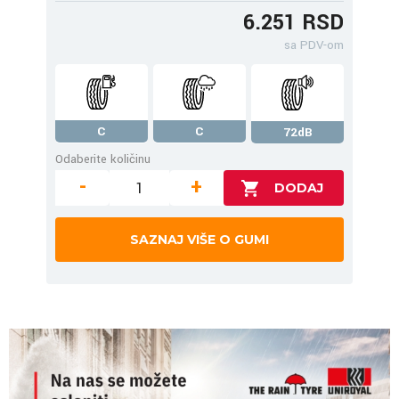
6.251 RSD
sa PDV-om
C
C
72dB
Odaberite količinu
-
+
SAZNAJ VIŠE O GUMI