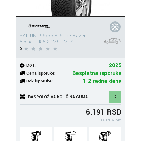
SAILUN 195/55 R15 Ice Blazer
Alpine+ H85 3PMSF M+S
0
2025
DOT:
Besplatna isporuka
Cena isporuke:
1-2 radna dana
Rok isporuke:
RASPOLOŽIVA KOLIČINA GUMA
2
6.191 RSD
sa PDV-om