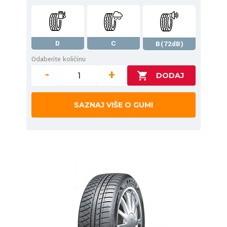
D
C
B(72dB)
Odaberite količinu
-
+
SAZNAJ VIŠE O GUMI