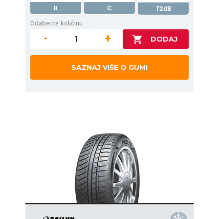
B
C
72dB
Odaberite količinu
-
+
SAZNAJ VIŠE O GUMI