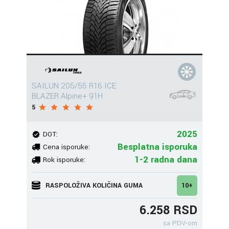
SAILUN 205/55 R16 ICE
BLAZER Alpine+ 91H
5
2025
DOT:
Besplatna isporuka
Cena isporuke:
1-2 radna dana
Rok isporuke:
RASPOLOŽIVA KOLIČINA GUMA
10+
6.258 RSD
sa PDV-om