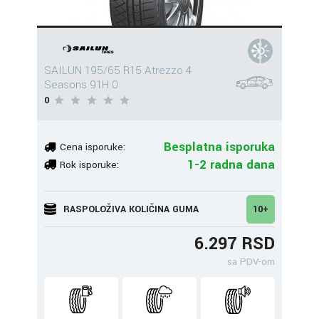
SAILUN 195/65 R15 Atrezzo 4
Seasons 91H 0
0
Besplatna isporuka
Cena isporuke:
1-2 radna dana
Rok isporuke:
RASPOLOŽIVA KOLIČINA GUMA
10+
6.297 RSD
sa PDV-om