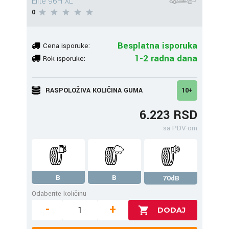
Elite 96H XL
0
Besplatna isporuka
Cena isporuke:
1-2 radna dana
Rok isporuke:
RASPOLOŽIVA KOLIČINA GUMA
10+
6.223 RSD
sa PDV-om
B
B
70dB
Odaberite količinu
-
+