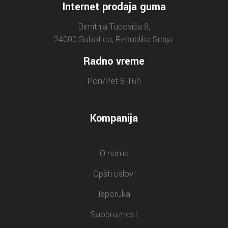
Internet prodaja guma
Dimitrija Tucovića 8,
24000 Subotica, Republika Srbija.
Radno vreme
Pon/Pet 8-16h
Kompanija
O nama
Opšti uslovi
Isporuka
Saobraznost