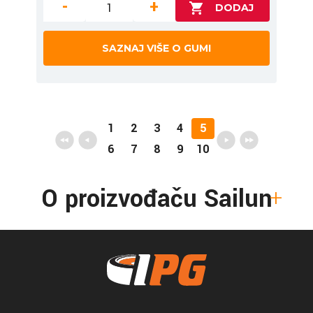
-
+
SAZNAJ VIŠE O GUMI
1
2
3
4
5
6
7
8
9
10
O proizvođaču Sailun