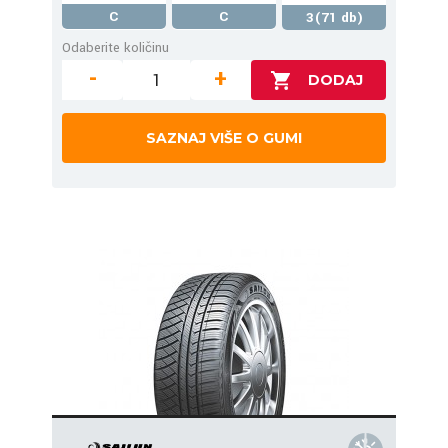
C
C
3(71 db)
Odaberite količinu
-
+
SAZNAJ VIŠE O GUMI