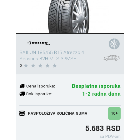
SAILUN 185/55 R15 Atrezzo 4
Seasons 82H M+S 3PMSF
0
Besplatna isporuka
Cena isporuke:
1-2 radna dana
Rok isporuke:
RASPOLOŽIVA KOLIČINA GUMA
10+
5.683 RSD
sa PDV-om