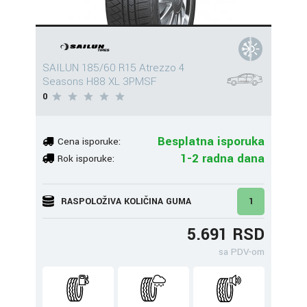
SAILUN 185/60 R15 Atrezzo 4
Seasons H88 XL 3PMSF
0
Besplatna isporuka
Cena isporuke:
1-2 radna dana
Rok isporuke:
RASPOLOŽIVA KOLIČINA GUMA
1
5.691 RSD
sa PDV-om