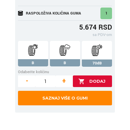
RASPOLOŽIVA KOLIČINA GUMA
1
5.674 RSD
sa PDV-om
B
B
70dB
Odaberite količinu
-
+
SAZNAJ VIŠE O GUMI