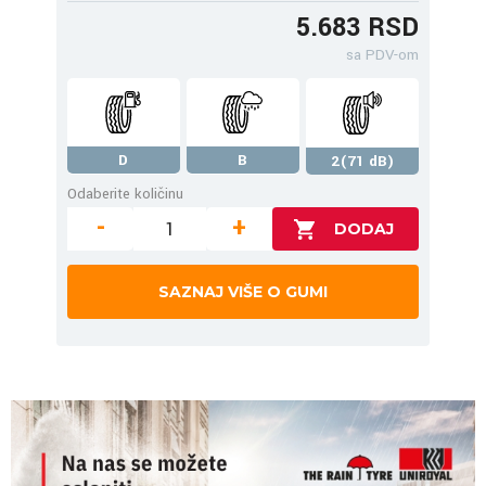
5.683 RSD
sa PDV-om
D
B
2(71 dB)
Odaberite količinu
-
+
SAZNAJ VIŠE O GUMI