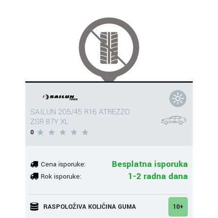
SAILUN 205/45 R16 ATREZZO
ZSR 87Y XL
0
Besplatna isporuka
Cena isporuke:
1-2 radna dana
Rok isporuke:
RASPOLOŽIVA KOLIČINA GUMA
10+