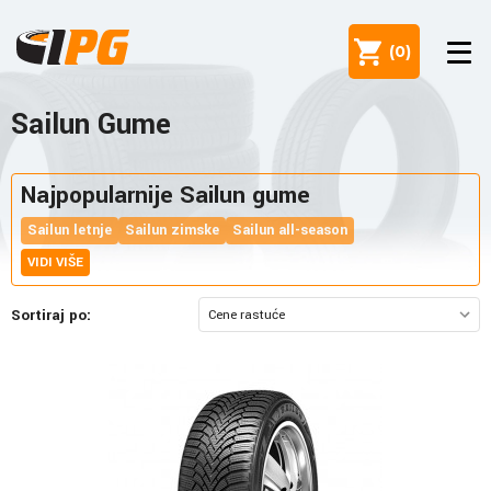
(
0
)
Sailun Gume
Najpopularnije Sailun gume
Sailun letnje
Sailun zimske
Sailun all-season
VIDI VIŠE
Sortiraj po: