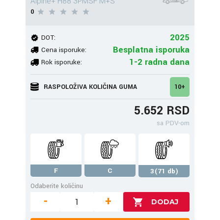
Alpine+ H88 3PMSF M+S
0
2025
DOT:
Besplatna isporuka
Cena isporuke:
1-2 radna dana
Rok isporuke:
RASPOLOŽIVA KOLIČINA GUMA
10+
5.652 RSD
sa PDV-om
F
C
3(71 db)
Odaberite količinu
-
+