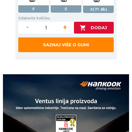
F
C
3(71 db)
Odaberite količinu
-
+
SAZNAJ VIŠE O GUMI