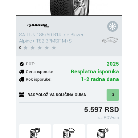
SAILUN 185/60 R14 Ice Blazer
Alpine+ T82 3PMSF M+S
0
2025
DOT:
Besplatna isporuka
Cena isporuke:
1-2 radna dana
Rok isporuke:
RASPOLOŽIVA KOLIČINA GUMA
3
5.597 RSD
sa PDV-om