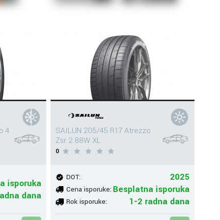
o 4
SAILUN 205/45 R17 Atrezzo
Zsr 2 88W XL
0
2025
DOT:
a isporuka
Besplatna isporuka
Cena isporuke:
radna dana
1-2 radna dana
Rok isporuke: