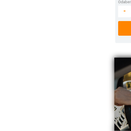
Odaberi
-