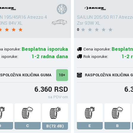
N 195/45R16 Atrezzo 4
SAILUN 205/50 R17 Atrezz
NS 84V XL
Zsr 93W XL
0
Besplatna isporuka
Besplatn
a isporuke:
Cena isporuke:
1-2 radna dana
1-2 
 isporuke:
Rok isporuke:
SPOLOŽIVA KOLIČINA GUMA
10+
RASPOLOŽIVA KOLIČINA 
6.360 RSD
6.
sa PDV-om
D
C
E
B
B(72 dB)