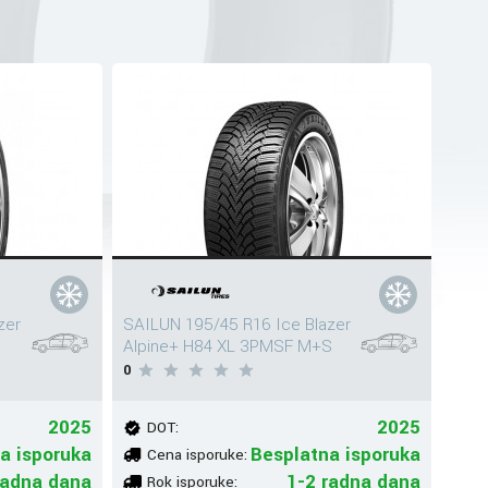
zer
SAILUN 195/45 R16 Ice Blazer
Alpine+ H84 XL 3PMSF M+S
0
2025
2025
DOT:
a isporuka
Besplatna isporuka
Cena isporuke:
radna dana
1-2 radna dana
Rok isporuke: