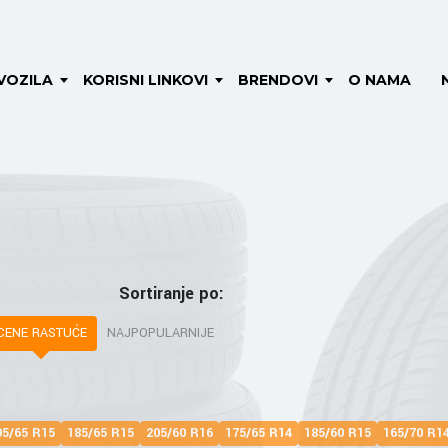
VOZILA
KORISNI LINKOVI
BRENDOVI
O NAMA
Sortiranje po:
CENE RASTUĆE
NAJPOPULARNIJE
95/65 R15
185/65 R15
205/60 R16
175/65 R14
185/60 R15
165/70 R1