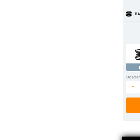
RA
Odaberi
-