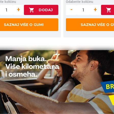
te količinu
Odaberite količinu
+
-
+
SAZNAJ VIŠE O GUMI
SAZNAJ VIŠE O G