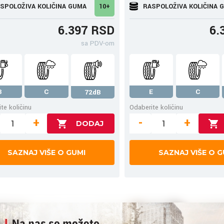
SPOLOŽIVA KOLIČINA GUMA
10+
RASPOLOŽIVA KOLIČINA 
6.397 RSD
6.
sa PDV-om
B
C
E
C
72dB
te količinu
Odaberite količinu
+
-
+
SAZNAJ VIŠE O GUMI
SAZNAJ VIŠE O G