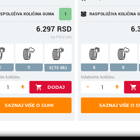
SPOLOŽIVA KOLIČINA GUMA
1
RASPOLOŽIVA KOLIČINA 
6.297 RSD
6.
sa PDV-om
E
C
E
E
3(72 db)
te količinu
Odaberite količinu
+
-
+
SAZNAJ VIŠE O GUMI
SAZNAJ VIŠE O G