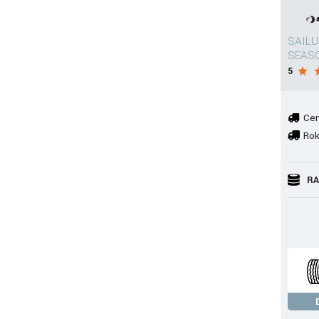
SAILU
SEASO
5
Cen
Rok
RA