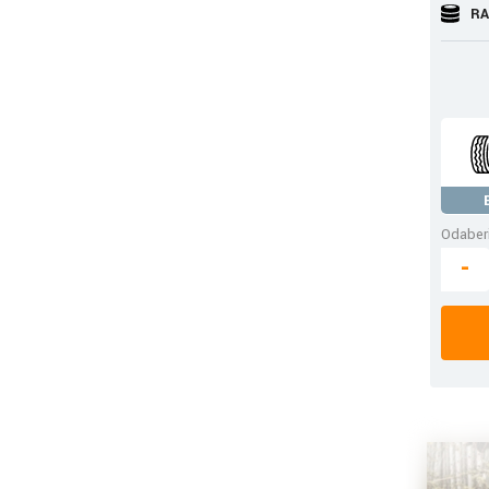
RA
Odaberi
-