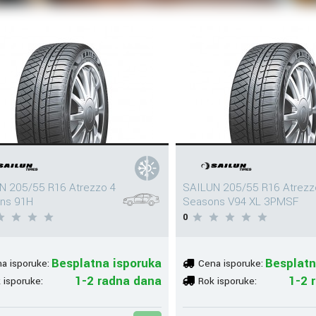
N 205/55 R16 Atrezzo 4
SAILUN 205/55 R16 Atrezz
ns 91H
Seasons V94 XL 3PMSF
0
Besplatna isporuka
Besplatn
a isporuke:
Cena isporuke:
1-2 radna dana
1-2 
 isporuke:
Rok isporuke: