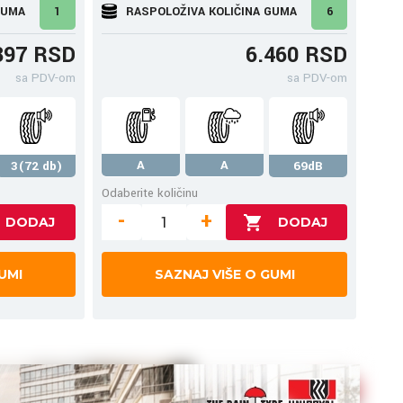
GUMA
1
RASPOLOŽIVA KOLIČINA GUMA
6
397 RSD
6.460 RSD
sa PDV-om
sa PDV-om
A
A
3(72 db)
69dB
Odaberite količinu
-
+
UMI
SAZNAJ VIŠE O GUMI