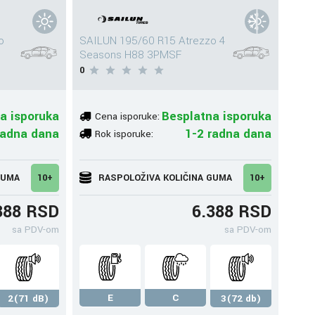
o
SAILUN 195/60 R15 Atrezzo 4
Seasons H88 3PMSF
0
a isporuka
Besplatna isporuka
Cena isporuke:
radna dana
1-2 radna dana
Rok isporuke:
GUMA
10+
RASPOLOŽIVA KOLIČINA GUMA
10+
388 RSD
6.388 RSD
sa PDV-om
sa PDV-om
E
C
2(71 dB)
3(72 db)