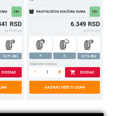
GUMA
10+
RASPOLOŽIVA KOLIČINA GUMA
10+
341 RSD
6.349 RSD
sa PDV-om
sa PDV-om
F
C
3(71 db)
3(72 db)
Odaberite količinu
-
+
UMI
SAZNAJ VIŠE O GUMI