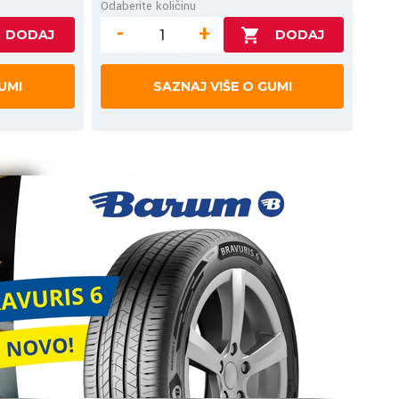
Odaberite količinu
-
+
UMI
SAZNAJ VIŠE O GUMI