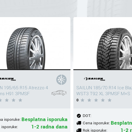
N 195/65 R15 Atrezzo 4
SAILUN 185/70 R14 Ice Bla
ns H91 3PMSF
WST3 T92 XL 3PMSF M+S
0
DOT:
Besplatna isporuka
a isporuke:
Besplatn
Cena isporuke:
1-2 radna dana
 isporuke:
1-2 
Rok isporuke: