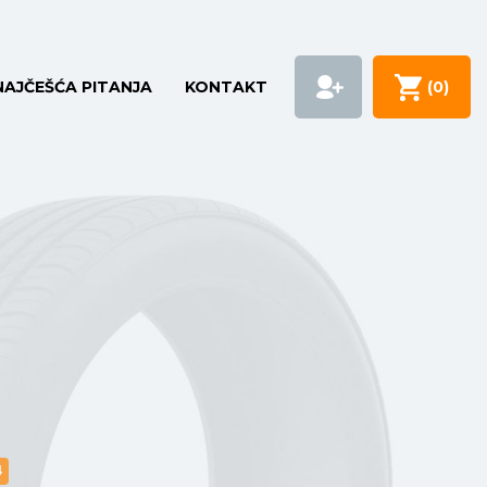
NAJČEŠĆA PITANJA
KONTAKT
(
0
)
4