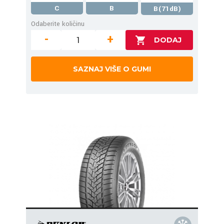
C
B
B(71dB)
Odaberite količinu
-
+
SAZNAJ VIŠE O GUMI