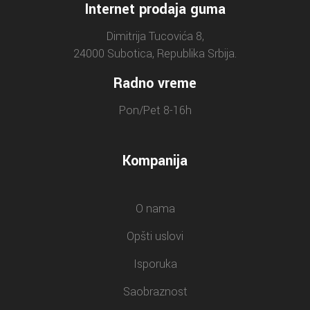
Internet prodaja guma
Dimitrija Tucovića 8,
24000 Subotica, Republika Srbija.
Radno vreme
Pon/Pet 8-16h
Kompanija
O nama
Opšti uslovi
Isporuka
Saobraznost