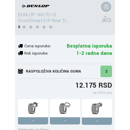
DUNLOP 140/70-13
ScootSmart 61P Rear TL
0
Besplatna isporuka
Cena isporuke:
1-2 radna dana
Rok isporuke:
RASPOLOŽIVA KOLIČINA GUMA
2
12.175 RSD
sa PDV-om
-
-
-
Odaberite količinu