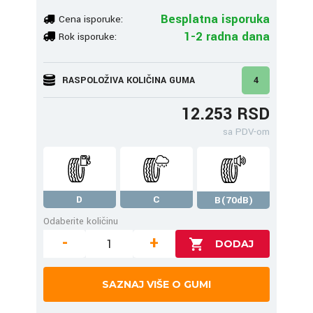
Besplatna isporuka
Cena isporuke:
1-2 radna dana
Rok isporuke:
RASPOLOŽIVA KOLIČINA GUMA
4
12.253 RSD
sa PDV-om
D
C
B(70dB)
Odaberite količinu
-
+
SAZNAJ VIŠE O GUMI