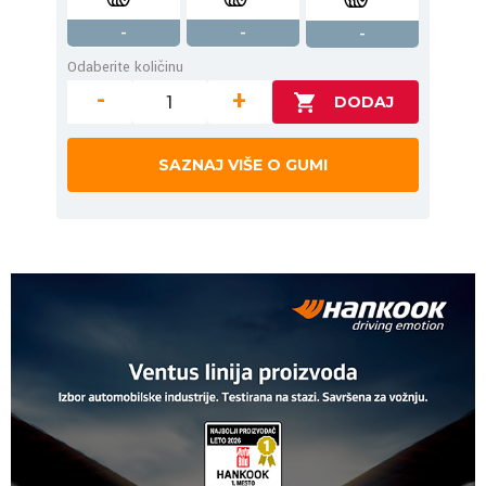
-
-
-
Odaberite količinu
-
+
SAZNAJ VIŠE O GUMI