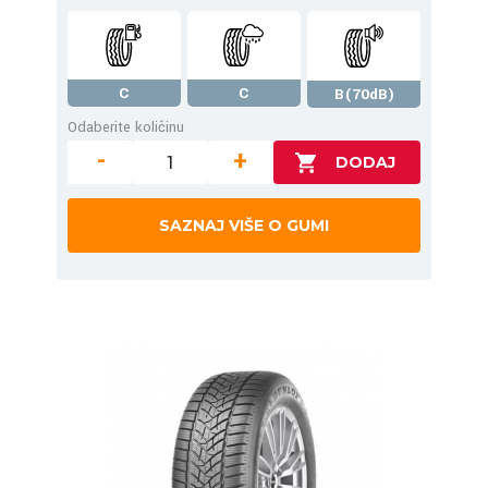
C
C
B(70dB)
Odaberite količinu
-
+
SAZNAJ VIŠE O GUMI