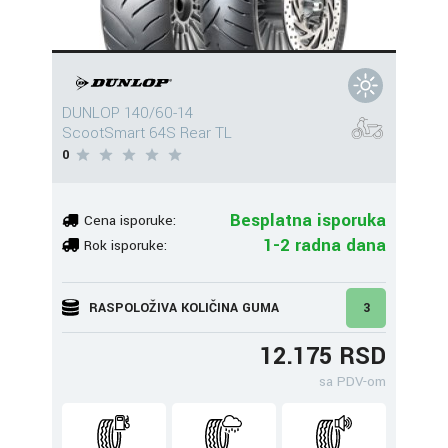
DUNLOP 140/60-14
ScootSmart 64S Rear TL
0
Besplatna isporuka
Cena isporuke:
1-2 radna dana
Rok isporuke:
RASPOLOŽIVA KOLIČINA GUMA
3
12.175 RSD
sa PDV-om