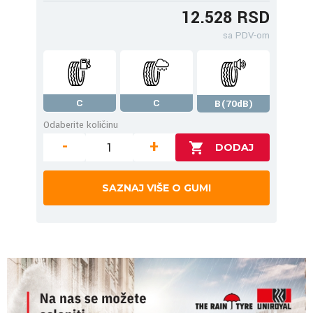
12.528 RSD
sa PDV-om
C
C
B(70dB)
Odaberite količinu
-
+
SAZNAJ VIŠE O GUMI