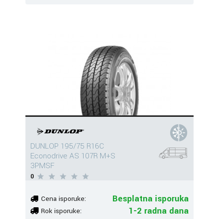
DUNLOP 195/75 R16C
Econodrive AS 107R M+S
3PMSF
0
Besplatna isporuka
Cena isporuke:
1-2 radna dana
Rok isporuke: