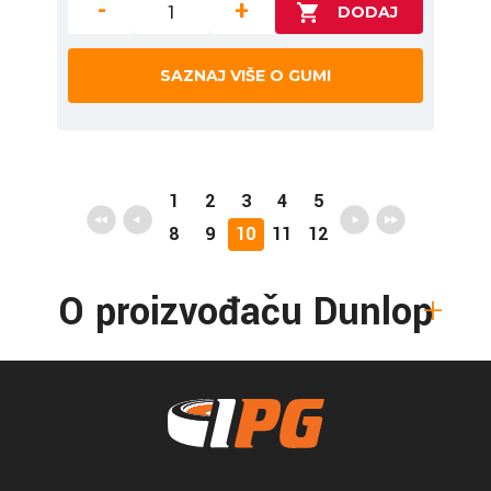
-
+
SAZNAJ VIŠE O GUMI
1
2
3
4
5
8
9
10
11
12
O proizvođaču Dunlop