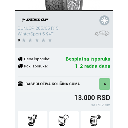
DUNLOP 205/65 R15
WinterSport 5 94T
0
Besplatna isporuka
Cena isporuke:
1-2 radna dana
Rok isporuke:
RASPOLOŽIVA KOLIČINA GUMA
4
13.000 RSD
sa PDV-om