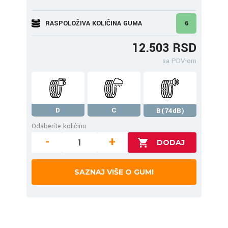
RASPOLOŽIVA KOLIČINA GUMA
6
12.503 RSD
sa PDV-om
D
C
B(74dB)
Odaberite količinu
-
+
SAZNAJ VIŠE O GUMI