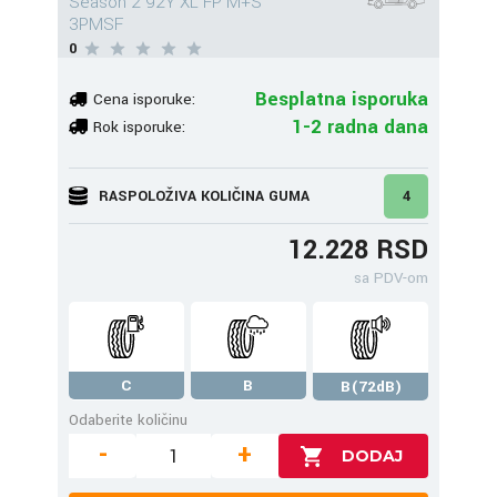
Season 2 92Y XL FP M+S
3PMSF
0
Besplatna isporuka
Cena isporuke:
1-2 radna dana
Rok isporuke:
RASPOLOŽIVA KOLIČINA GUMA
4
12.228 RSD
sa PDV-om
C
B
B(72dB)
Odaberite količinu
-
+