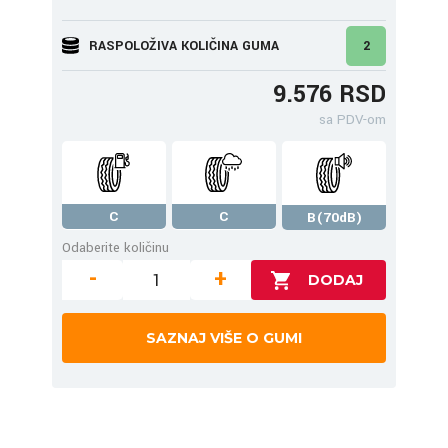
RASPOLOŽIVA KOLIČINA GUMA
2
9.576 RSD
sa PDV-om
C
C
B(70dB)
Odaberite količinu
-
+
SAZNAJ VIŠE O GUMI