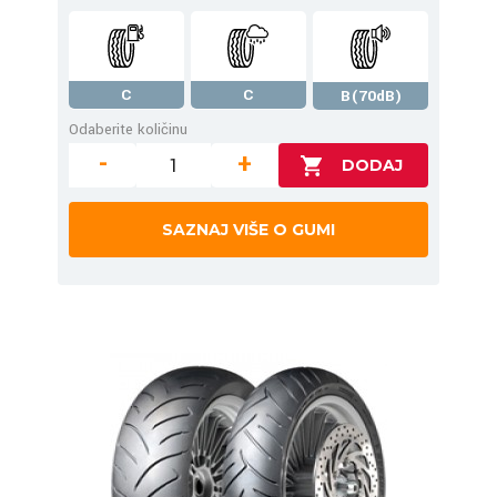
C
C
B(70dB)
Odaberite količinu
-
+
SAZNAJ VIŠE O GUMI