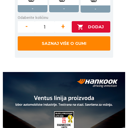
-
-
-
Odaberite količinu
-
+
SAZNAJ VIŠE O GUMI