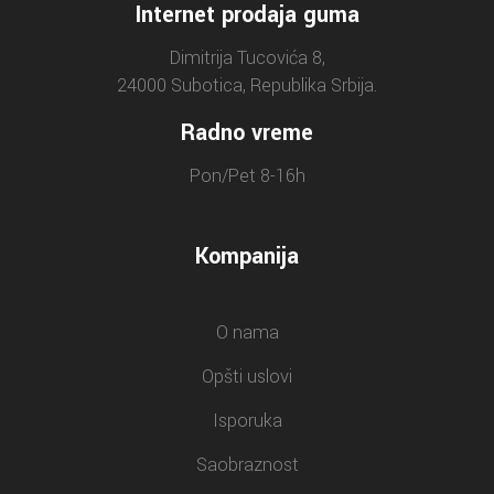
Internet prodaja guma
Dimitrija Tucovića 8,
24000 Subotica, Republika Srbija.
Radno vreme
Pon/Pet 8-16h
Kompanija
O nama
Opšti uslovi
Isporuka
Saobraznost