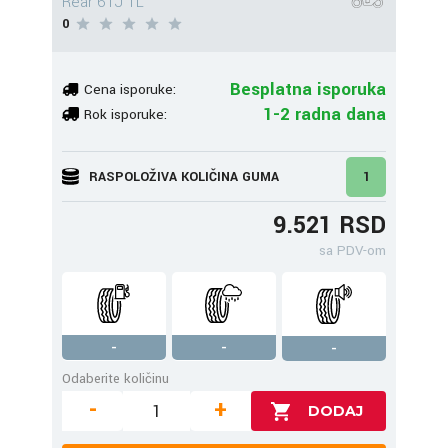
Rear 61J TL
0
Besplatna isporuka
Cena isporuke:
1-2 radna dana
Rok isporuke:
RASPOLOŽIVA KOLIČINA GUMA
1
9.521 RSD
sa PDV-om
-
-
-
Odaberite količinu
-
+