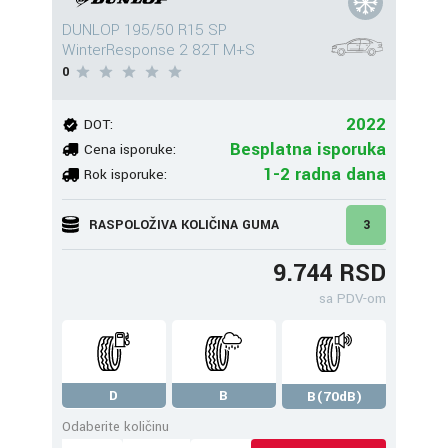
DUNLOP 195/50 R15 SP
WinterResponse 2 82T M+S
0
2022
DOT:
Besplatna isporuka
Cena isporuke:
1-2 radna dana
Rok isporuke:
RASPOLOŽIVA KOLIČINA GUMA
3
9.744 RSD
sa PDV-om
D
B
B(70dB)
Odaberite količinu