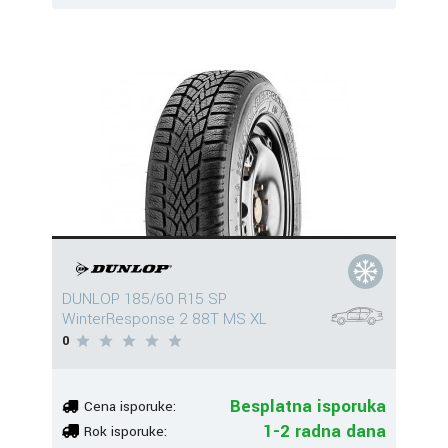
DUNLOP 185/60 R15 SP
WinterResponse 2 88T MS XL
0
Besplatna isporuka
Cena isporuke:
1-2 radna dana
Rok isporuke: