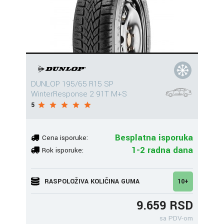
DUNLOP 195/65 R15 SP
WinterResponse 2 91T M+S
5
Besplatna isporuka
Cena isporuke:
1-2 radna dana
Rok isporuke:
RASPOLOŽIVA KOLIČINA GUMA
10+
9.659 RSD
sa PDV-om