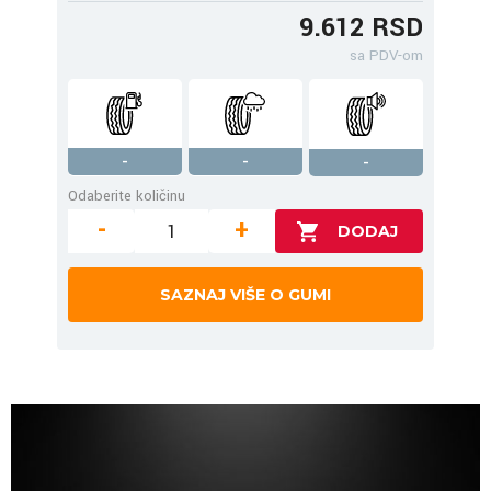
9.612 RSD
sa PDV-om
-
-
-
Odaberite količinu
-
+
SAZNAJ VIŠE O GUMI