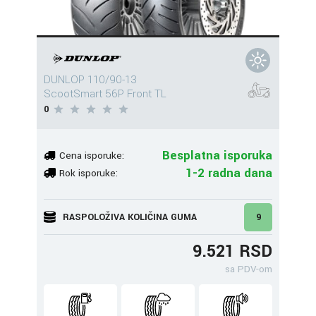
DUNLOP 110/90-13
ScootSmart 56P Front TL
0
Besplatna isporuka
Cena isporuke:
1-2 radna dana
Rok isporuke:
RASPOLOŽIVA KOLIČINA GUMA
9
9.521 RSD
sa PDV-om