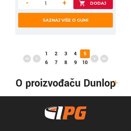
-
+
SAZNAJ VIŠE O GUMI
1
2
3
4
5
6
7
8
9
10
O proizvođaču Dunlop