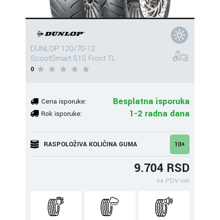
DUNLOP 120/70-12
ScootSmart 51S Front TL
0
Besplatna isporuka
Cena isporuke:
1-2 radna dana
Rok isporuke:
RASPOLOŽIVA KOLIČINA GUMA
10+
9.704 RSD
sa PDV-om