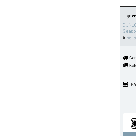
DUNLO
Seaso
0
Cen
Rok
RA