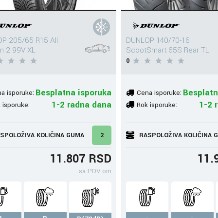
P 205/65 R15 All
DUNLOP 140/70-16
n 2 99V XL
ScootSmart 65S Rear TL
0
Besplatna isporuka
Besplatn
a isporuke:
Cena isporuke:
1-2 radna dana
1-2 
 isporuke:
Rok isporuke:
SPOLOŽIVA KOLIČINA GUMA
2
RASPOLOŽIVA KOLIČINA 
11.807 RSD
11.
sa PDV-om