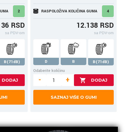
GUMA
2
RASPOLOŽIVA KOLIČINA GUMA
4
136 RSD
12.138 RSD
sa PDV-om
sa PDV-om
D
B
B(71dB)
B(71dB)
Odaberite količinu
-
+
UMI
SAZNAJ VIŠE O GUMI