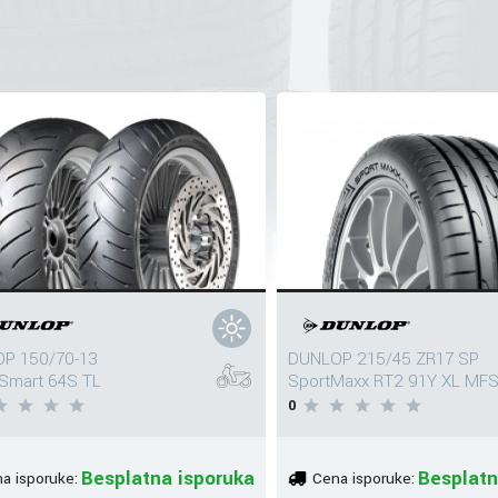
P 150/70-13
DUNLOP 215/45 ZR17 SP
Smart 64S TL
SportMaxx RT2 91Y XL MF
0
Besplatna isporuka
Besplatn
a isporuke:
Cena isporuke: