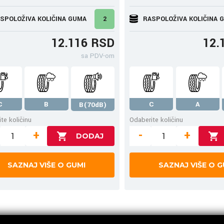
SPOLOŽIVA KOLIČINA GUMA
2
RASPOLOŽIVA KOLIČINA 
12.116 RSD
12.
sa PDV-om
C
B
C
A
B(70dB)
te količinu
Odaberite količinu
+
-
+
SAZNAJ VIŠE O GUMI
SAZNAJ VIŠE O G