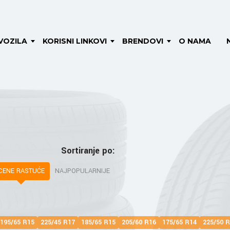
VOZILA
KORISNI LINKOVI
BRENDOVI
O NAMA
Sortiranje po:
CENE RASTUĆE
NAJPOPULARNIJE
195/65 R15
225/45 R17
185/65 R15
205/60 R16
175/65 R14
225/50 