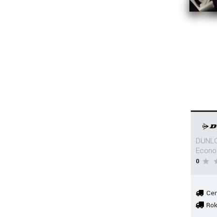
DUNLO
Econo
0
Cen
Rok