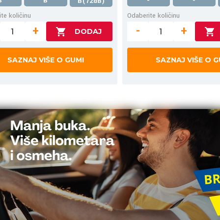
B
B
-
-
B(72dB)
te količinu
Odaberite količinu
+
-
+
SAZNAJ VIŠE O GUMI
SAZNAJ VIŠE O G