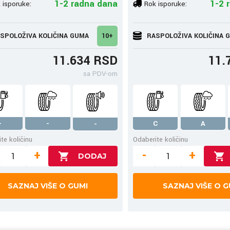
1-2 radna dana
1-2 
 isporuke:
Rok isporuke:
SPOLOŽIVA KOLIČINA GUMA
10+
RASPOLOŽIVA KOLIČINA 
11.634 RSD
11.
sa PDV-om
-
-
C
A
-
te količinu
Odaberite količinu
+
-
+
SAZNAJ VIŠE O GUMI
SAZNAJ VIŠE O G