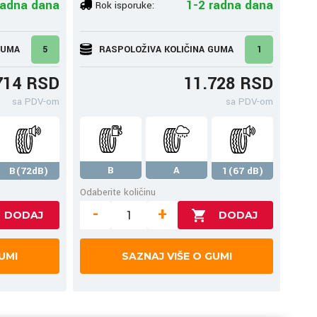
radna dana
1-2 radna dana
Rok isporuke:
GUMA
5
RASPOLOŽIVA KOLIČINA GUMA
1
714 RSD
11.728 RSD
sa PDV-om
sa PDV-om
B
A
B(72dB)
1(67 dB)
Odaberite količinu
-
+
UMI
SAZNAJ VIŠE O GUMI