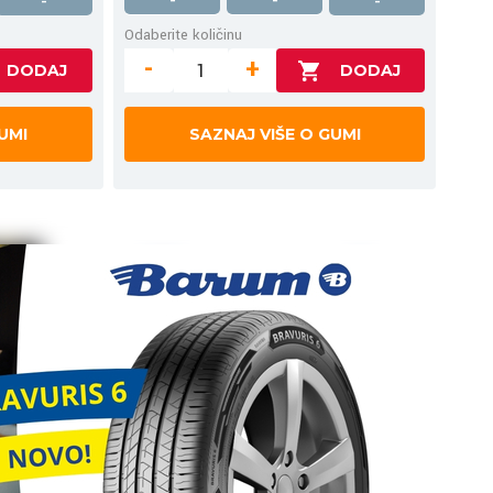
-
-
-
-
Odaberite količinu
-
+
UMI
SAZNAJ VIŠE O GUMI