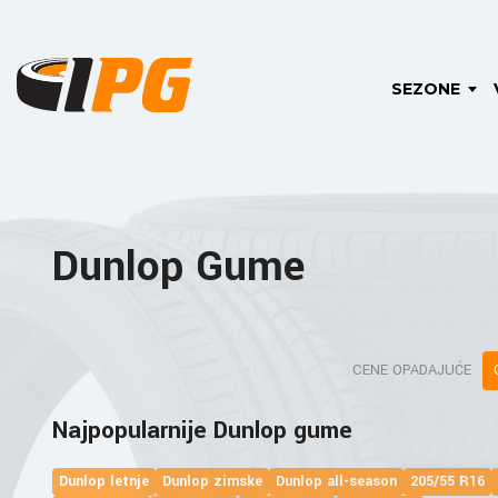
SEZONE
Dunlop Gume
CENE OPADAJUĆE
Najpopularnije Dunlop gume
Dunlop letnje
Dunlop zimske
Dunlop all-season
205/55 R16