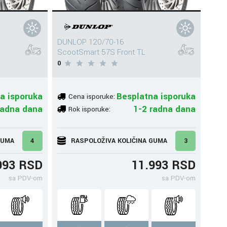
DUNLOP 120/70-16
ScootSmart 57S Front TL
0
a isporuka
Besplatna isporuka
Cena isporuke:
radna dana
1-2 radna dana
Rok isporuke:
GUMA
4
RASPOLOŽIVA KOLIČINA GUMA
3
993 RSD
11.993 RSD
sa PDV-om
sa PDV-om