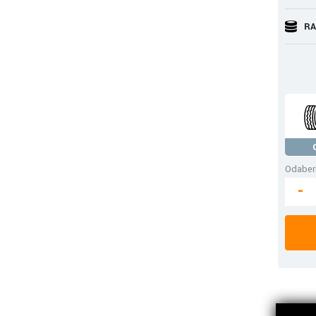
RA
Odaberi
-