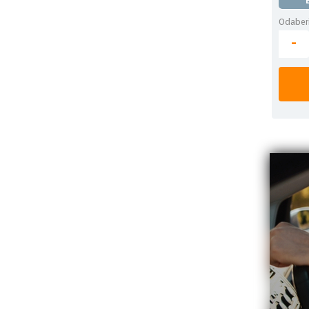
Odaberi
-