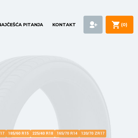
NAJČEŠĆA PITANJA
KONTAKT
(
0
)
R17
185/60 R15
225/40 R18
165/70 R14
120/70 ZR17