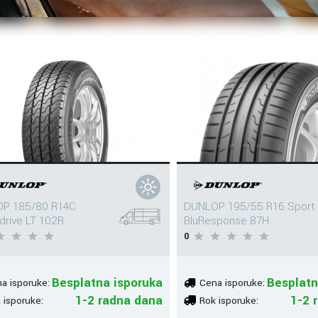
P 185/80 R14C
DUNLOP 195/55 R16 Sport
drive LT 102R
BluResponse 87H
0
Besplatna isporuka
Besplatn
a isporuke:
Cena isporuke:
1-2 radna dana
1-2 
 isporuke:
Rok isporuke: