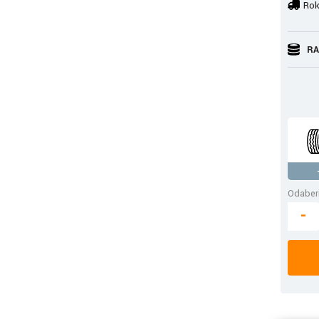
Rok
RA
Odaberi
-