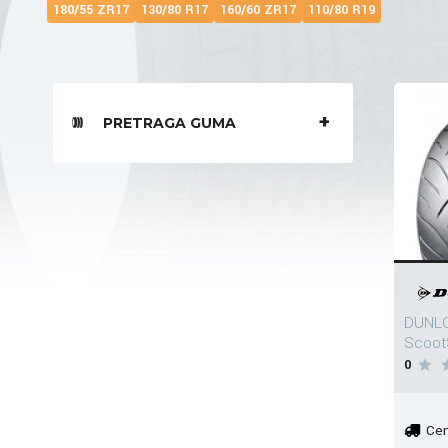
180/55 ZR17
130/80 R17
160/60 ZR17
110/80 R19
PRETRAGA GUMA
DUNLO
Scoot
0
Cen