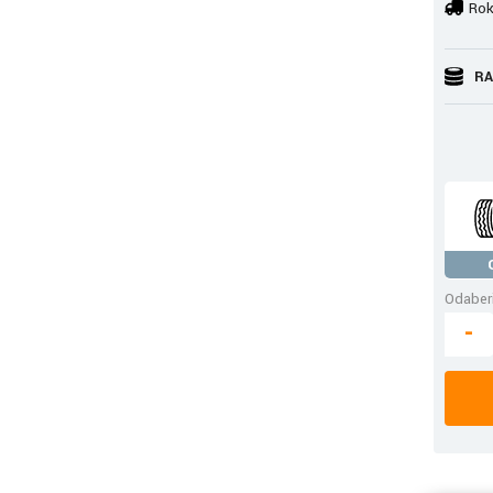
Rok
RA
Odaberi
-