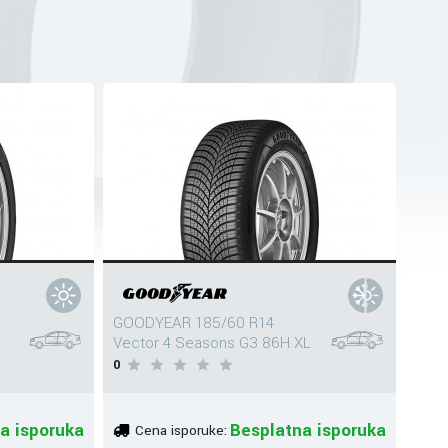
GOODYEAR 185/60 R14
Vector 4 Seasons G3 86H XL
0
a isporuka
Besplatna isporuka
Cena isporuke: