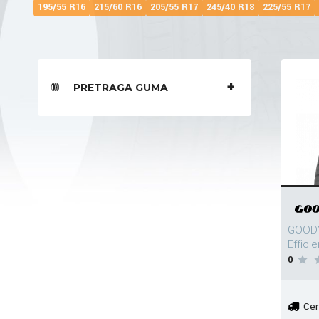
195/55 R16
215/60 R16
205/55 R17
245/40 R18
225/55 R17
PRETRAGA GUMA
GOODY
Effici
0
Cen