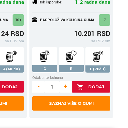
radna dana
1-2 radna dana
Rok isporuke:
GUMA
10+
RASPOLOŽIVA KOLIČINA GUMA
7
124 RSD
10.201 RSD
sa PDV-om
sa PDV-om
C
B
A(68 dB)
B(70dB)
Odaberite količinu
-
+
UMI
SAZNAJ VIŠE O GUMI