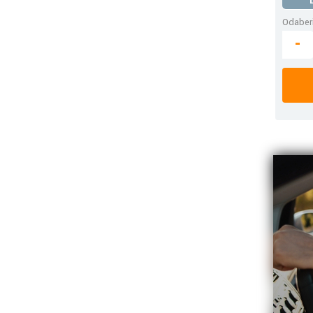
Odaberi
-