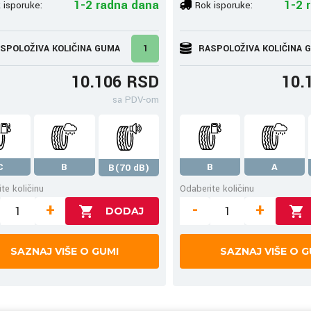
1-2 radna dana
1-2 
 isporuke:
Rok isporuke:
SPOLOŽIVA KOLIČINA GUMA
1
RASPOLOŽIVA KOLIČINA 
10.106 RSD
10.
sa PDV-om
C
B
B
A
B(70 dB)
te količinu
Odaberite količinu
+
-
+
SAZNAJ VIŠE O GUMI
SAZNAJ VIŠE O G