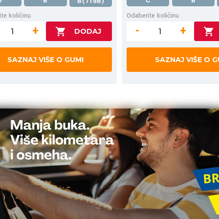
D
B
C
B
B(71dB)
te količinu
Odaberite količinu
+
-
+
SAZNAJ VIŠE O GUMI
SAZNAJ VIŠE O G