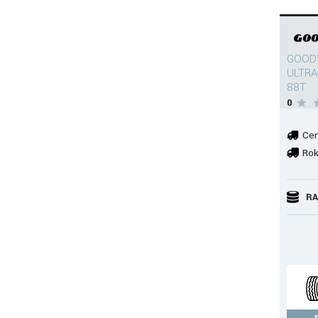
GOODY
ULTRA
88T
0
Cen
Rok
RA