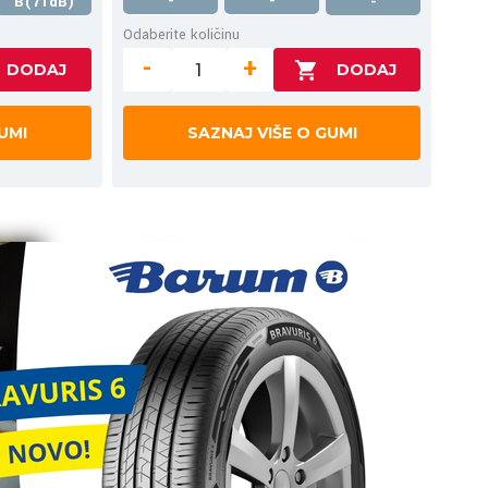
-
-
B(71dB)
-
Odaberite količinu
-
+
UMI
SAZNAJ VIŠE O GUMI