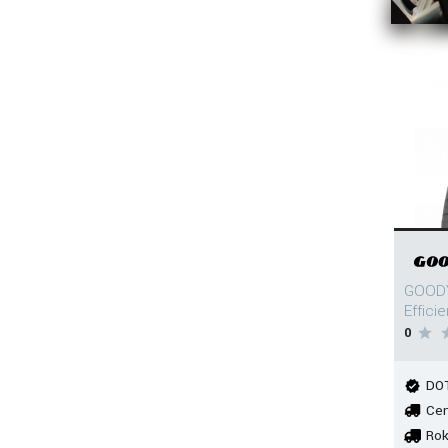
GOODY
Effici
0
DOT
Cen
Rok