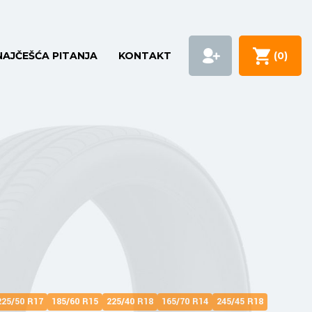
NAJČEŠĆA PITANJA
KONTAKT
(
0
)
225/50 R17
185/60 R15
225/40 R18
165/70 R14
245/45 R18