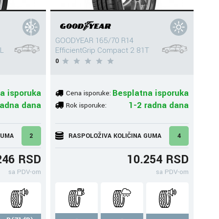
GOODYEAR 165/70 R14
L
EfficientGrip Compact 2 81T
0
a isporuka
Besplatna isporuka
Cena isporuke:
radna dana
1-2 radna dana
Rok isporuke:
GUMA
2
RASPOLOŽIVA KOLIČINA GUMA
4
246 RSD
10.254 RSD
sa PDV-om
sa PDV-om