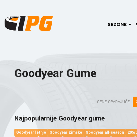
SEZONE
Goodyear Gume
CENE OPADAJUĆE
Najpopularnije Goodyear gume
Goodyear letnje
Goodyear zimske
Goodyear all-season
205/