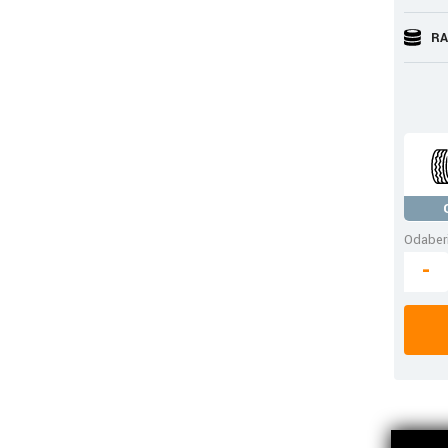
RA
Odaberi
-