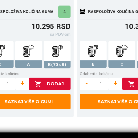
SPOLOŽIVA KOLIČINA GUMA
4
RASPOLOŽIVA KOLIČINA 
10.295 RSD
10.
sa PDV-om
C
A
E
C
B(70 dB)
te količinu
Odaberite količinu
+
-
+
SAZNAJ VIŠE O GUMI
SAZNAJ VIŠE O G