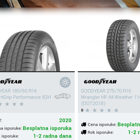
EAR 185/60 R14
GOODYEAR 275/70 R16
entGrip Performance 82H
Wrangler HP All Weather 11
(DOT2018)
0
2020
:
Besplatn
Cena isporuke:
Besplatna isporuka
a isporuke:
1-2 
Rok isporuke:
1-2 radna dana
 isporuke: