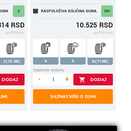
GUMA
2
RASPOLOŽIVA KOLIČINA GUMA
10+
314 RSD
10.525 RSD
sa PDV-om
sa PDV-om
A
A
2(72 dB)
B(71dB)
Odaberite količinu
-
+
UMI
SAZNAJ VIŠE O GUMI