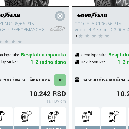
EAR 185/65 R15
GOODYEAR 195/65 R15
GRIP PERFORMANCE 3
Vector 4 Seasons G3 95V X
0
Besplatna isporuka
Besplatn
a isporuke:
Cena isporuke:
1-2 radna dana
1-2 
 isporuke:
Rok isporuke:
SPOLOŽIVA KOLIČINA GUMA
10+
RASPOLOŽIVA KOLIČINA 
10.242 RSD
10.
sa PDV-om