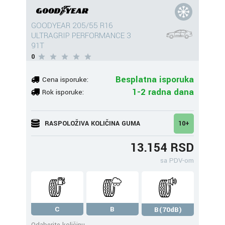
GOODYEAR 205/55 R16
ULTRAGRIP PERFORMANCE 3
91T
0
Besplatna isporuka
Cena isporuke:
1-2 radna dana
Rok isporuke:
RASPOLOŽIVA KOLIČINA GUMA
10+
13.154 RSD
sa PDV-om
C
B
B(70dB)
Odaberite količinu