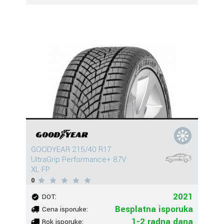
GOODYEAR 215/40 R17
UltraGrip Performance+ 87V
XL FP
0
2021
DOT:
Besplatna isporuka
Cena isporuke:
1-2 radna dana
Rok isporuke: