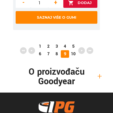
-
+
SAZNAJ VIŠE O GUMI
1
2
3
4
5
6
7
8
9
10
O proizvođaču
Goodyear