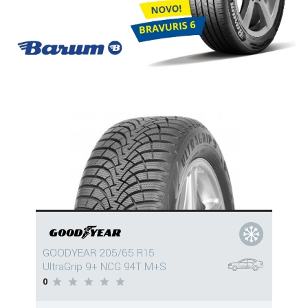
GOODYEAR 205/65 R15
UltraGrip 9+ NCG 94T M+S
0