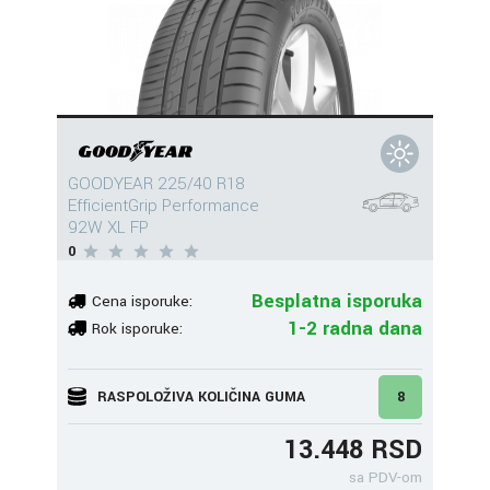
GOODYEAR 225/40 R18
EfficientGrip Performance
92W XL FP
0
Besplatna isporuka
Cena isporuke:
1-2 radna dana
Rok isporuke:
RASPOLOŽIVA KOLIČINA GUMA
8
13.448 RSD
sa PDV-om