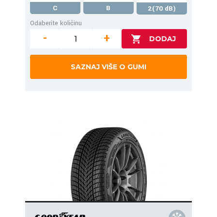
C
B
2(70 dB)
Odaberite količinu
-
+
SAZNAJ VIŠE O GUMI