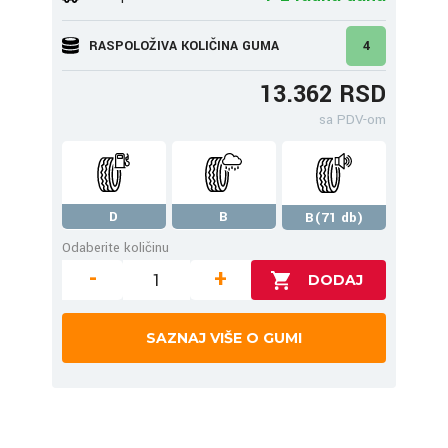
RASPOLOŽIVA KOLIČINA GUMA
4
13.362 RSD
sa PDV-om
D
B
B(71 db)
Odaberite količinu
-
+
SAZNAJ VIŠE O GUMI