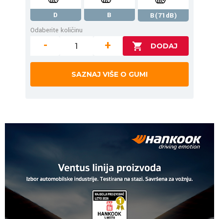
D
B
B(71dB)
Odaberite količinu
-
+
SAZNAJ VIŠE O GUMI