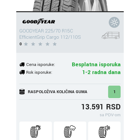
GOODYEAR 225/70 R15C
EfficientGrip Cargo 112/110S
0
Besplatna isporuka
Cena isporuke:
1-2 radna dana
Rok isporuke:
RASPOLOŽIVA KOLIČINA GUMA
1
13.591 RSD
sa PDV-om