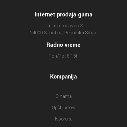
Internet prodaja guma
Dimitrija Tucovića 8,
24000 Subotica, Republika Srbija.
Radno vreme
Pon/Pet 8-16h
Kompanija
O nama
Opšti uslovi
Isporuka