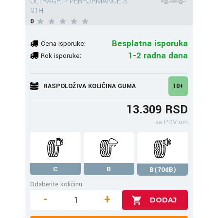
ULTRAGRIP PERFORMANCE 3
91H
0
Besplatna isporuka
Cena isporuke:
1-2 radna dana
Rok isporuke:
RASPOLOŽIVA KOLIČINA GUMA
10+
13.309 RSD
sa PDV-om
C
B
B(70dB)
Odaberite količinu
-
+