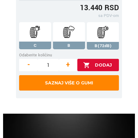
13.440 RSD
sa PDV-om
C
B
B(72dB)
Odaberite količinu
-
+
SAZNAJ VIŠE O GUMI