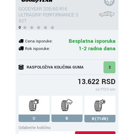
GOODYEAR 205/60 R16
ULTRAGRIP PERFORMANCE 3
92T
0
Besplatna isporuka
Cena isporuke:
1-2 radna dana
Rok isporuke:
RASPOLOŽIVA KOLIČINA GUMA
2
13.622 RSD
sa PDV-om
C
B
B(71dB)
Odaberite količinu