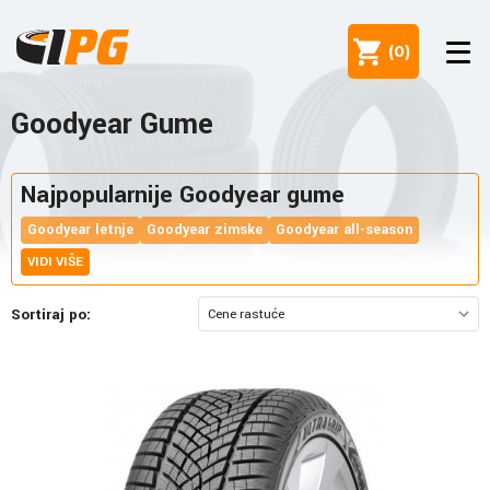
(
0
)
Goodyear Gume
Najpopularnije Goodyear gume
Goodyear letnje
Goodyear zimske
Goodyear all-season
VIDI VIŠE
Sortiraj po: