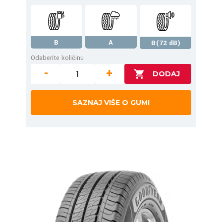
B
A
B(72 dB)
Odaberite količinu
-
+
SAZNAJ VIŠE O GUMI