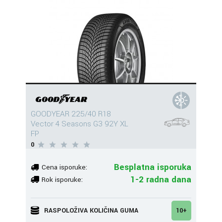
GOODYEAR 225/40 R18
Vector 4 Seasons G3 92Y XL
FP
0
Besplatna isporuka
Cena isporuke:
1-2 radna dana
Rok isporuke:
RASPOLOŽIVA KOLIČINA GUMA
10+