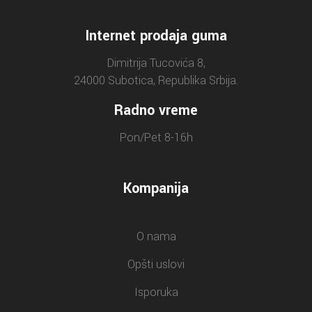
Internet prodaja guma
Dimitrija Tucovića 8,
24000 Subotica, Republika Srbija.
Radno vreme
Pon/Pet 8-16h
Kompanija
O nama
Opšti uslovi
Isporuka