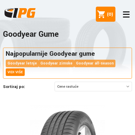
(
0
)
Goodyear Gume
Najpopularnije Goodyear gume
Goodyear letnje
Goodyear zimske
Goodyear all-season
VIDI VIŠE
Sortiraj po: