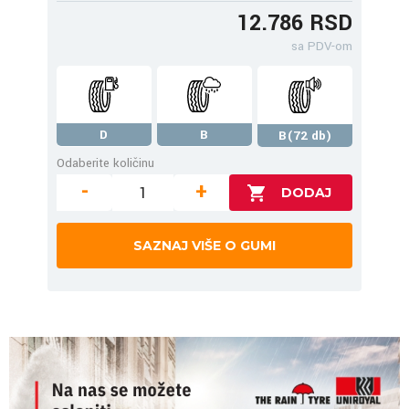
12.786 RSD
sa PDV-om
D
B
B(72 db)
Odaberite količinu
-
+
SAZNAJ VIŠE O GUMI