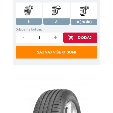
B
A
B(70 dB)
Odaberite količinu
-
+
SAZNAJ VIŠE O GUMI