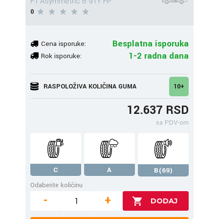
F1 Asymmetric 6 91Y FP
0
Besplatna isporuka
Cena isporuke:
1-2 radna dana
Rok isporuke:
RASPOLOŽIVA KOLIČINA GUMA
10+
12.637 RSD
sa PDV-om
C
A
B(69)
Odaberite količinu
-
+