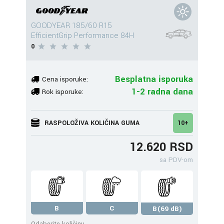
GOODYEAR 185/60 R15
EfficientGrip Performance 84H
0
Besplatna isporuka
Cena isporuke:
1-2 radna dana
Rok isporuke:
RASPOLOŽIVA KOLIČINA GUMA
10+
12.620 RSD
sa PDV-om
B
C
B(69 dB)
Odaberite količinu