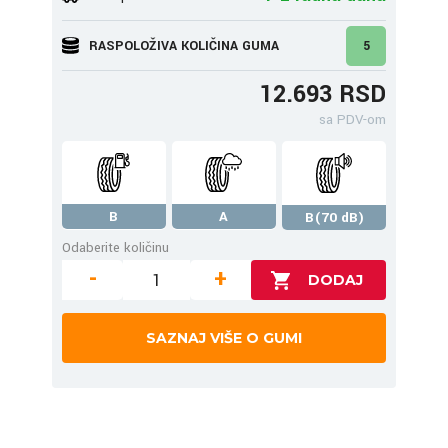
RASPOLOŽIVA KOLIČINA GUMA
5
12.693 RSD
sa PDV-om
B
A
B(70 dB)
Odaberite količinu
-
+
SAZNAJ VIŠE O GUMI