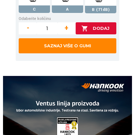
C
A
B (71dB)
Odaberite količinu
-
+
SAZNAJ VIŠE O GUMI