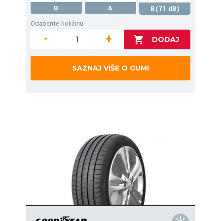
B
A
B(71 dB)
Odaberite količinu
-
+
SAZNAJ VIŠE O GUMI