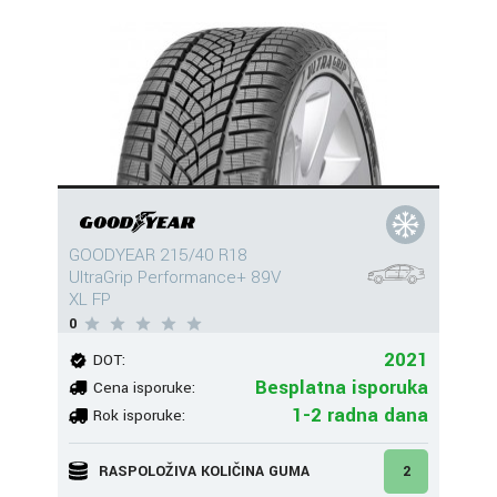
GOODYEAR 215/40 R18
UltraGrip Performance+ 89V
XL FP
0
2021
DOT:
Besplatna isporuka
Cena isporuke:
1-2 radna dana
Rok isporuke:
RASPOLOŽIVA KOLIČINA GUMA
2