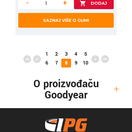
-
+
SAZNAJ VIŠE O GUMI
1
2
3
4
5
6
7
8
9
10
O proizvođaču
Goodyear