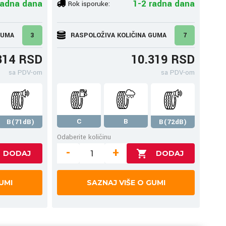
radna dana
1-2 radna dana
Rok isporuke:
GUMA
3
RASPOLOŽIVA KOLIČINA GUMA
7
314 RSD
10.319 RSD
sa PDV-om
sa PDV-om
C
B
B(71dB)
B(72dB)
Odaberite količinu
-
+
UMI
SAZNAJ VIŠE O GUMI