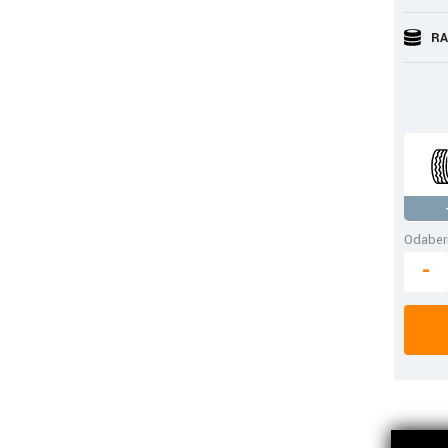
RA
Odaberi
-