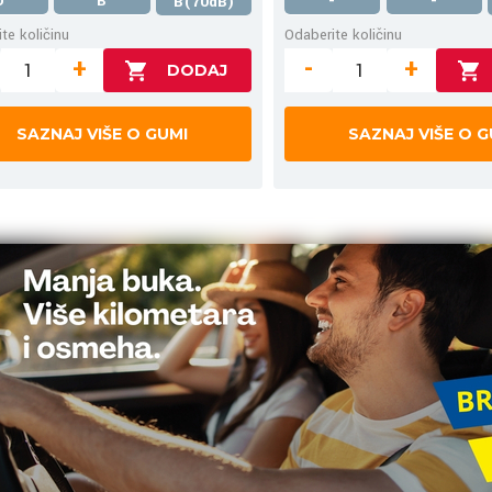
D
B
-
-
B(70dB)
te količinu
Odaberite količinu
+
-
+
SAZNAJ VIŠE O GUMI
SAZNAJ VIŠE O G