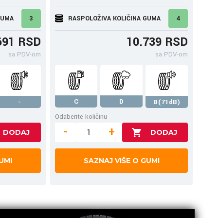
GUMA
3
RASPOLOŽIVA KOLIČINA GUMA
4
691 RSD
10.739 RSD
sa PDV-om
sa PDV-om
C
D
-
B(71dB)
Odaberite količinu
-
+
UMI
SAZNAJ VIŠE O GUMI