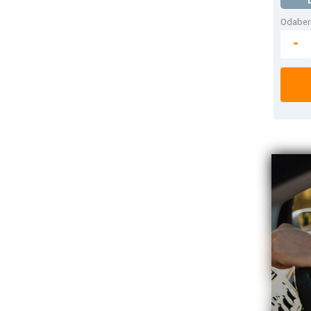
Odaberi
-