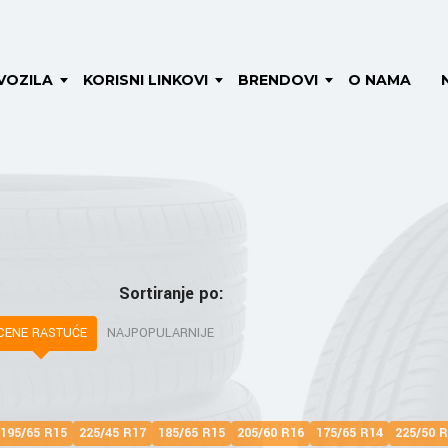
VOZILA
KORISNI LINKOVI
BRENDOVI
O NAMA
Sortiranje po:
CENE RASTUĆE
NAJPOPULARNIJE
195/65 R15
225/45 R17
185/65 R15
205/60 R16
175/65 R14
225/50 