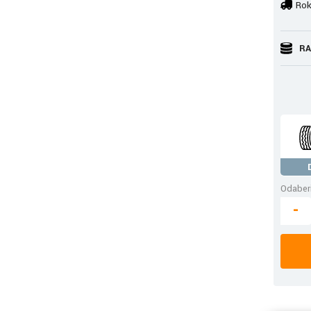
Rok
RA
Odaberi
-