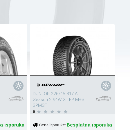
DUNLOP 225/45 R17 All
Season 2 94W XL FP M+S
3PMSF
0
a isporuka
Besplatna isporuka
Cena isporuke: