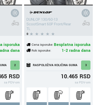
DUNLOP 130/60-13
ScootSmart 60P Front/Rear
TL
0
a isporuka
Besplatna isporuka
Cena isporuke:
radna dana
1-2 radna dana
Rok isporuke:
GUMA
2
RASPOLOŽIVA KOLIČINA GUMA
3
465 RSD
10.465 RSD
sa PDV-om
sa PDV-om