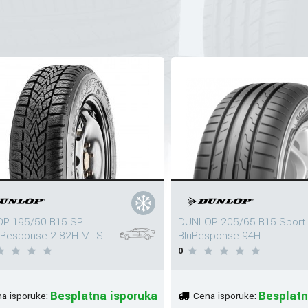
P 195/50 R15 SP
DUNLOP 205/65 R15 Sport
rResponse 2 82H M+S
BluResponse 94H
0
Besplatna isporuka
Besplatn
a isporuke:
Cena isporuke: