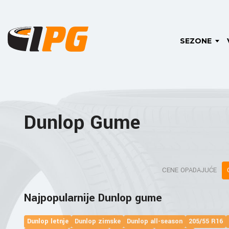
SEZONE
Dunlop Gume
CENE OPADAJUĆE
Najpopularnije Dunlop gume
Dunlop letnje
Dunlop zimske
Dunlop all-season
205/55 R16