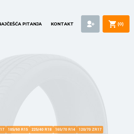
NAJČEŠĆA PITANJA
KONTAKT
(
0
)
R17
185/60 R15
225/40 R18
165/70 R14
120/70 ZR17