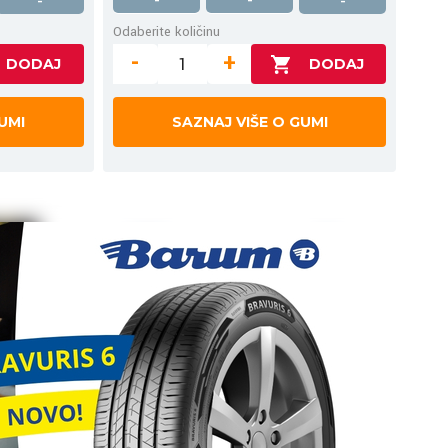
-
-
-
-
Odaberite količinu
-
+
UMI
SAZNAJ VIŠE O GUMI