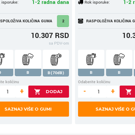
1-2 radna dana
1-2 
 isporuke:
Rok isporuke:
SPOLOŽIVA KOLIČINA GUMA
2
RASPOLOŽIVA KOLIČINA 
10.307 RSD
10.
sa PDV-om
D
B
B
B
B(70dB)
te količinu
Odaberite količinu
+
-
+
SAZNAJ VIŠE O GUMI
SAZNAJ VIŠE O G