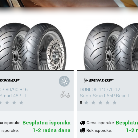
P 80/90 B16
DUNLOP 140/70-12
Smart 48P TL
ScootSmart 65P Rear TL
0
Besplatna isporuka
Besplatn
a isporuke:
Cena isporuke:
1-2 radna dana
1-2 
 isporuke:
Rok isporuke: