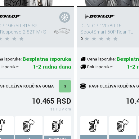
P 195/50 R15 SP
DUNLOP 120/80-16
rResponse 2 82T M+S
ScootSmart 60P Rear TL
0
Besplatna isporuka
Besplatn
a isporuke:
Cena isporuke:
1-2 radna dana
1-2 
 isporuke:
Rok isporuke:
SPOLOŽIVA KOLIČINA GUMA
3
RASPOLOŽIVA KOLIČINA 
10.465 RSD
10.
sa PDV-om