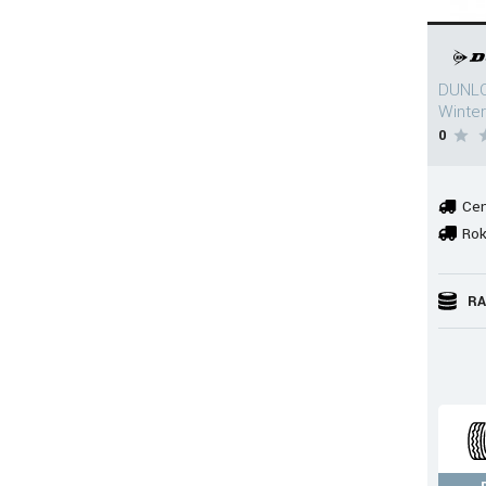
DUNLO
Winte
0
Cen
Rok
RA